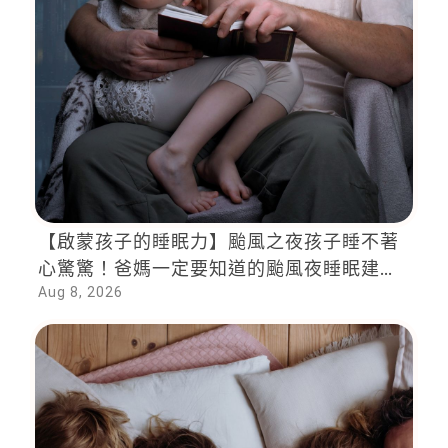
【啟蒙孩子的睡眠力】颱風之夜孩子睡不著
心驚驚！爸媽一定要知道的颱風夜睡眠建
Aug 8, 2026
議！