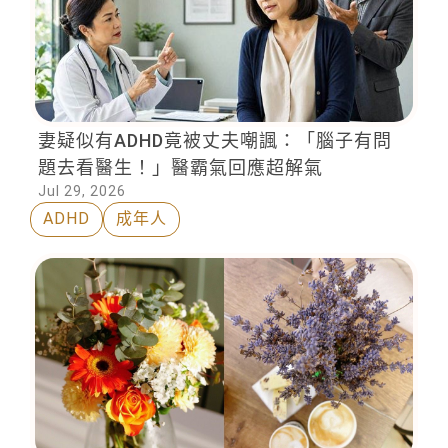
妻疑似有ADHD竟被丈夫嘲諷：「腦子有問
題去看醫生！」醫霸氣回應超解氣
Jul 29, 2026
ADHD
成年人