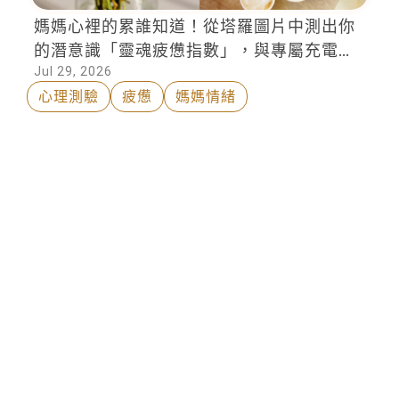
媽媽心裡的累誰知道！從塔羅圖片中測出你
的潛意識「靈魂疲憊指數」，與專屬充電心
Jul 29, 2026
法
心理測驗
疲憊
媽媽情緒