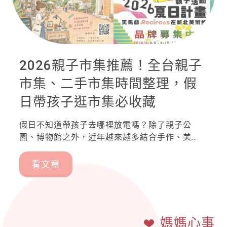
2026親子市集推薦！全台親子
市集、二手市集時間整理，假
日帶孩子逛市集必收藏
假日不知道帶孩子去哪裡放電嗎？除了親子公
園、博物館之外，近年越來越多結合手作、美
食、玩具交換、二手童物與親子互動體驗的親子
市集，成為爸爸媽媽最喜歡的假日行程。不論想
看文章
逛特色文創、尋找童玩，還是讓孩子參加手作活
動，都能在不同主題的兒童市集找到樂趣。本文
整理全台最新親子市集推薦，包含台北、新北、
桃園、高雄等熱門活動，方便爸媽一次掌握最新
媽媽心事
資訊。