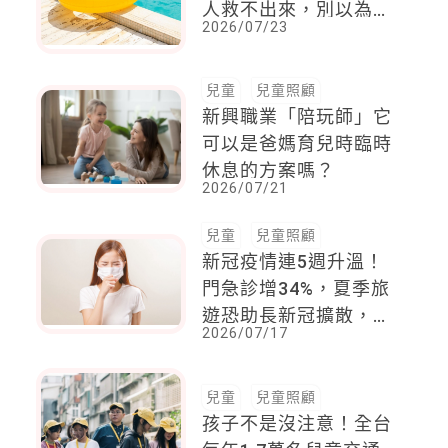
人救不出來，別以為兒
2026/07/23
童淺水區就安全
兒童
兒童照顧
新興職業「陪玩師」它
可以是爸媽育兒時臨時
休息的方案嗎？
2026/07/21
兒童
兒童照顧
新冠疫情連5週升溫！
門急診增34%，夏季旅
遊恐助長新冠擴散，
2026/07/17
「這時間」迎來高峰
兒童
兒童照顧
孩子不是沒注意！全台