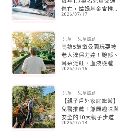
每年1.7萬名兒童交通
傷亡，靖娟基金會推
2026/07/17
「兒童視角轉換器」讓
大人看見危險
兒童
兒童照顧
高雄5歲童公園玩耍被
老人灌保力達！臉部、
耳朵泛紅，血液檢體呈
2026/07/16
現酒精反應
兒童
兒童照顧
【親子戶外家庭旅遊】
兒醫推薦！兼顧趣味與
安全的10大親子步道，
2026/07/14
全家輕鬆與大自然共舞