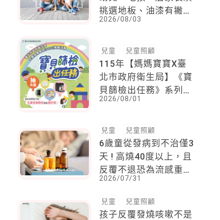
挑選地板、油漆有撇
2026/08/03
步！
兒童
兒童照顧
115年【媽媽寶寶X臺
北市政府衛生局】《寶
貝篩檢出任務》系列活
2026/08/01
動
兒童
兒童照顧
6歲童從發病到不治僅3
天 ! 高燒40度以上，且
反覆不退恐為流感重症
2026/07/31
警訊
兒童
兒童照顧
孩子反覆發燒咳嗽不是