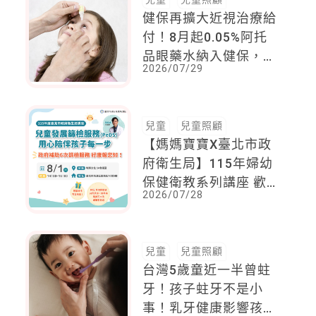
健保再擴大近視治療給
付！8月起0.05%阿托
品眼藥水納入健保，
2026/07/29
36.5萬兒少受惠
兒童
兒童照顧
【媽媽寶寶X臺北市政
府衛生局】115年婦幼
保健衛教系列講座 歡
2026/07/28
迎報名參加
兒童
兒童照顧
台灣5歲童近一半曾蛀
牙！孩子蛀牙不是小
事！乳牙健康影響孩子