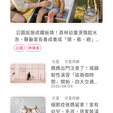
公園設施成鐵板燒！員林幼童燙傷起水
泡，醫籲家長養成養成「摸、看、避」3
習慣
公園
熱傷害
兒童
兒童照顧
媽媽出門注意了！城鎮
韌性演習「這兩個時
間」開始，四大交通工
2026/08/04
具通行守則先筆記
兒童
兒童照顧
細節控爸媽留意！家有
幼兒、毛孩，居家裝潢