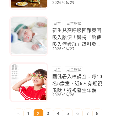
2026/06/29
父母被控「極端忽
視」，遭起訴謀殺
兒童
兒童照顧
新生兒突呼吸困難竟因
吸入胎便！醫揭「胎便
吸入症候群」恐引發氣
2026/06/27
胸
兒童
兒童照顧
國健署入校調查：每10
名5歲童，近6人有近視
風險！近視發生年齡越
2026/06/26
早，未來演變為高度近
視的機率越高
<
1
2
3
4
5
6
7
8