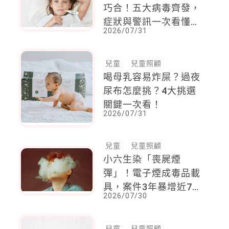
巧合！五大病毒齊發，
症狀與警訊一次看懂，
2026/07/31
家長必讀完整指南
兒童
兒童照顧
喝母乳容易炸屎？過夜
尿布怎麼挑？4大挑選
關鍵一次看！
2026/07/31
兒童
兒童照顧
小六生染「喪屍煙
彈」！電子煙成毒品載
具，案件3年暴增近7
2026/07/30
倍，校園毒品下探，教
育部9月推唾液快篩
兒童
兒童照顧