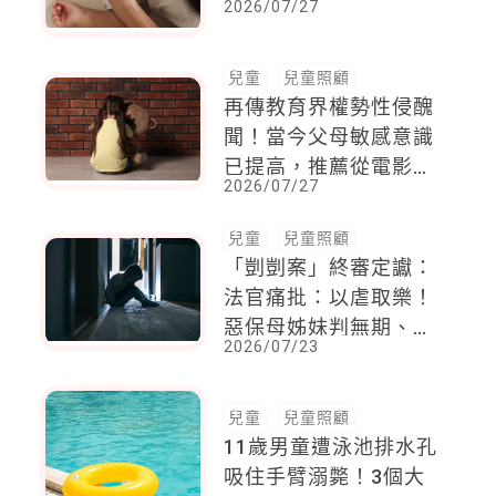
2026/07/27
一輩子
兒童
兒童照顧
再傳教育界權勢性侵醜
聞！當今父母敏感意識
已提高，推薦從電影
2026/07/27
《童話世界》重新洗牌
老舊三觀，即時成為孩
兒童
兒童照顧
子的守護者
「剴剴案」終審定讞：
法官痛批：以虐取樂！
惡保母姊妹判無期、18
2026/07/23
年，發監執行
兒童
兒童照顧
11歲男童遭泳池排水孔
吸住手臂溺斃！3個大