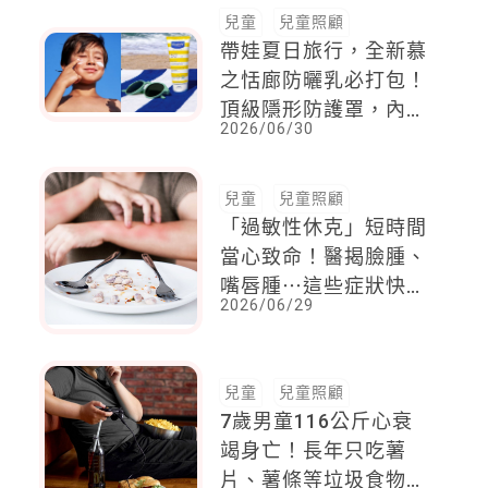
兒童
兒童照顧
帶娃夏日旅行，全新慕
之恬廊防曬乳必打包！
頂級隱形防護罩，內外
2026/06/30
兼護超安心
兒童
兒童照顧
「過敏性休克」短時間
當心致命！醫揭臉腫、
嘴唇腫⋯這些症狀快送
2026/06/29
急診
兒童
兒童照顧
7歲男童116公斤心衰
竭身亡！長年只吃薯
片、薯條等垃圾食物，