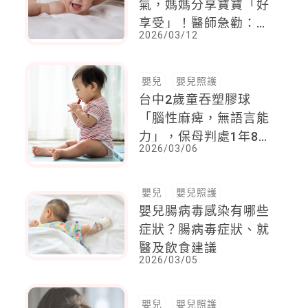
氣，媽媽分享寶寶「好
享受」！醫師急勸：恐
2026/03/12
釀視網膜病變、神經發
育障礙
嬰兒
嬰兒照護
台中2歲童吞塑膠球
「腦性麻痺，無語言能
力」，保母判處1年8個
2026/03/06
月有期徒刑
嬰兒
嬰兒照護
嬰兒腸病毒感染有哪些
症狀？腸病毒症狀、就
醫及飲食建議
2026/03/05
嬰兒
嬰兒照護