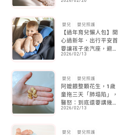
2026/02/20
嬰兒
嬰兒照護
【過年育兒懶人包】開
心過新年．出行平安首
要讓孩子坐汽座，避免
2026/02/13
哭鬧，安撫小物不可少
嬰兒
嬰兒照護
阿嬤餵整顆花生，1歲
童拖三天「肺塌陷」，
醫怒：到底還要講幾
2026/02/13
次！ 三四歲以下不要
給整顆花生、不要給堅
果
嬰兒
嬰兒照護