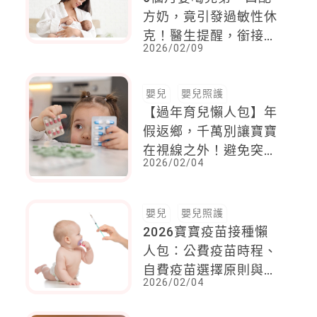
方奶，竟引發過敏性休
克！醫生提醒，銜接期
2026/02/09
務必做到「這3點」
嬰兒
嬰兒照護
【過年育兒懶人包】年
假返鄉，千萬別讓寶寶
在視線之外！避免突然
2026/02/04
生病，常備藥物隨身攜
帶，適時緩解症狀
嬰兒
嬰兒照護
2026寶寶疫苗接種懶
人包：公費疫苗時程、
自費疫苗選擇原則與接
2026/02/04
種注意事項總整理