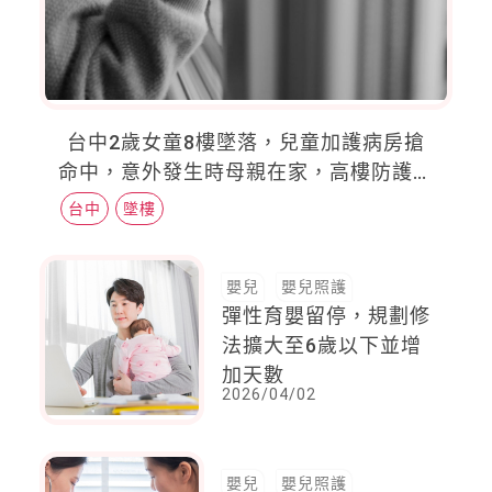
台中2歲女童8樓墜落，兒童加護病房搶
命中，意外發生時母親在家，高樓防護不
可輕忽
台中
墜樓
嬰兒
嬰兒照護
彈性育嬰留停，規劃修
法擴大至6歲以下並增
加天數
2026/04/02
嬰兒
嬰兒照護