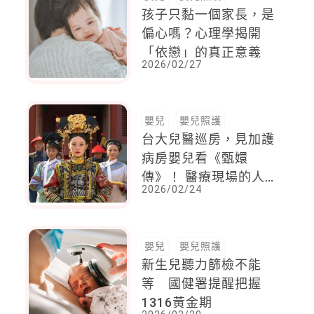
孩子只黏一個家長，是
偏心嗎？心理學揭開
「依戀」的真正意義
2026/02/27
嬰兒
嬰兒照護
台大兒醫巡房，見加護
病房嬰兒看《甄嬛
傳》！ 醫療現場的人
2026/02/24
性照護感動人
嬰兒
嬰兒照護
新生兒聽力篩檢不能
等 國健署提醒把握
1316黃金期