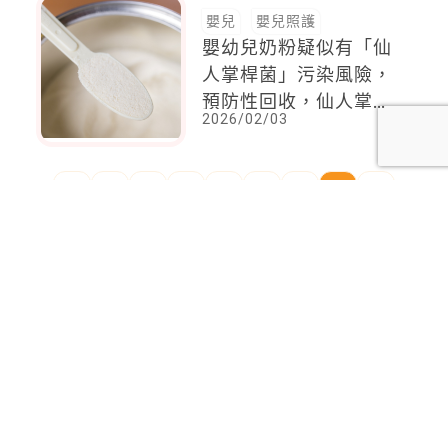
嬰兒
嬰兒照護
嬰幼兒奶粉疑似有「仙
人掌桿菌」污染風險，
預防性回收，仙人掌桿
2026/02/03
菌你不可不知
<
1
2
...
7
8
9
10
11
12
13
...
92
93
>