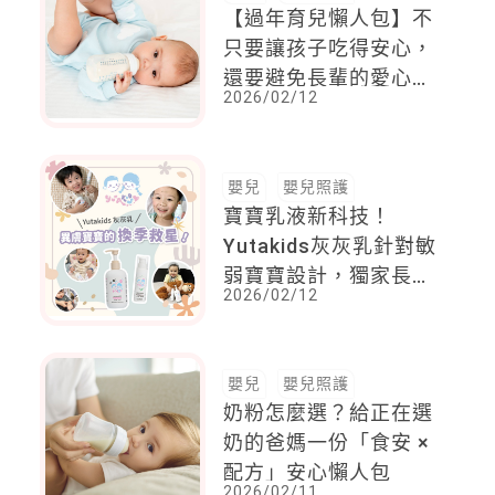
【過年育兒懶人包】不
只要讓孩子吃得安心，
還要避免長輩的愛心成
2026/02/12
為規矩的殺手
嬰兒
嬰兒照護
寶寶乳液新科技！
Yutakids灰灰乳針對敏
弱寶寶設計，獨家長效
2026/02/12
防護因子，遠離紅癢乾
燥換季也不怕！
嬰兒
嬰兒照護
奶粉怎麼選？給正在選
奶的爸媽一份「食安 ×
配方」安心懶人包
2026/02/11