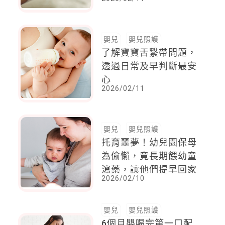
嬰兒
嬰兒照護
了解寶寶舌繫帶問題，
透過日常及早判斷最安
心
2026/02/11
嬰兒
嬰兒照護
托育噩夢！幼兒園保母
為偷懶，竟長期餵幼童
瀉藥，讓他們提早回家
2026/02/10
嬰兒
嬰兒照護
6個月嬰喝完第一口配