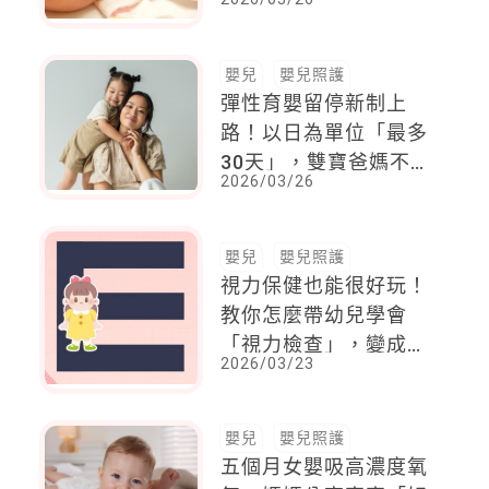
衛福部：只勸導沒有用
嬰兒
嬰兒照護
彈性育嬰留停新制上
路！以日為單位「最多
30天」，雙寶爸媽不同
2026/03/26
子女各有60天，總共有
120天可使用
嬰兒
嬰兒照護
視力保健也能很好玩！
教你怎麼帶幼兒學會
「視力檢查」，變成親
2026/03/23
子有趣互動
嬰兒
嬰兒照護
五個月女嬰吸高濃度氧