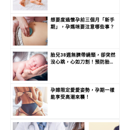
想要度過懷孕前三個月「新手
期」，孕媽咪要注意哪些事？
胎兒38週無臍帶繞頸，卻突然
沒心跳，心如刀割！預防胎死
腹中注意胎兒6徵兆、母體5狀
況
孕婦限定愛愛姿勢，孕期一樣
能享受高潮來襲！