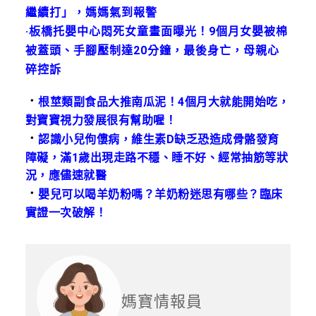
繼續打」，媽媽氣到報警
·板橋托嬰中心悶死女童畫面曝光！9個月女嬰被棉
被蓋頭、手腳壓制達20分鐘，最後身亡，母親心
碎控訴
．
根莖類副食品大推南瓜泥！4個月大就能開始吃，
對寶寶視力發展很有幫助喔！
．
認識小兒佝僂病，維生素D缺乏恐造成骨骼發育
障礙，滿1歲出現走路不穩、睡不好、經常抽筋等狀
況，應儘速就醫
．
嬰兒可以喝羊奶粉嗎？羊奶粉迷思有哪些？臨床
實證一次破解！
媽寶情報員