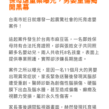
保母虐童案曝光，男嬰重傷揭
開黑幕
台南市近日就爆發一起震驚社會的托育虐嬰
案件！
這起案件發生於台南市麻豆區，一名鄭姓保
母持有合法托育證照，卻與張姓女子共同照
顧多名嬰幼兒。兩人共收托8名孩童，表面上
提供專業照護，實際卻涉嫌長期施虐。
案件之所以曝光，是因一名11個月大的男嬰
出現異常症狀，家長緊急送醫後發現其腦部
遭受重創。醫師診斷為創傷性腦損傷、硬腦
膜下出血及腦水腫，甚至造成偏癱、癲癇及
視聽力受損，屬於永久性傷害。
家長事後調閱監視器畫面，赫然發現托育場