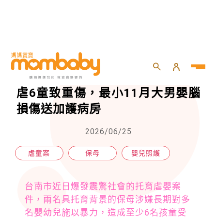
HOME
>
嬰兒
>
嬰兒照護
>
台南虐嬰案延押2月！2冷血保母施虐6童致重傷，最小11月大男嬰腦損傷送加護病房
台南虐嬰案延押2月！2冷血保母施
虐6童致重傷，最小11月大男嬰腦
損傷送加護病房
2026/06/25
虐童案
保母
嬰兒照護
台南市近日爆發震驚社會的托育虐嬰案
件，兩名具托育背景的保母涉嫌長期對多
名嬰幼兒施以暴力，造成至少6名孩童受