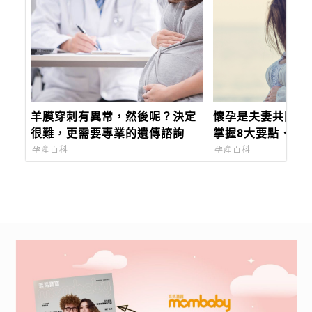
羊膜穿刺有異常，然後呢？決定
懷孕是夫妻共同的
很難，更需要專業的遺傳諮詢
掌握8大要點．增
率
孕產百科
孕產百科