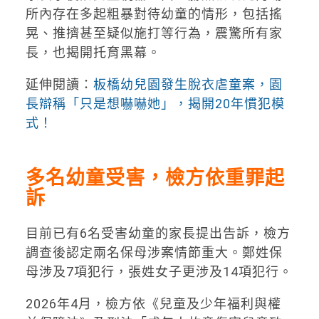
所內存在多起粗暴對待幼童的情形，包括搖
晃、推擠甚至疑似施打等行為，震驚所有家
長，也揭開托育黑幕。
延伸閱讀：
板橋幼兒園發生脫衣虐童案，園
長辯稱「只是想嚇嚇她」，揭開20年慣犯模
式！
多名幼童受害，檢方依重罪起
訴
目前已有6名受害幼童的家長提出告訴，檢方
調查後認定兩名保母涉案情節重大。鄭姓保
母涉及7項犯行，張姓女子更涉及14項犯行。
2026年4月，檢方依《兒童及少年福利與權