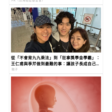
PR（台灣癌症基金會）
從「不會背九九乘法」到「狂拿獎學金學霸」：
王仁甫與季芹做到最難的事：讓孩子長成自己的
樣子
親子