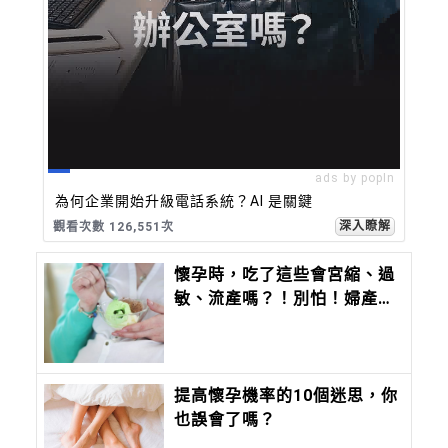
ads by popIn
為何企業開始升級電話系統？AI 是關鍵
深入瞭解
觀看次數 126,551次
懷孕時，吃了這些會宮縮、過
敏、流產嗎？！別怕！婦產科
醫師來解答
提高懷孕機率的10個迷思，你
也誤會了嗎？