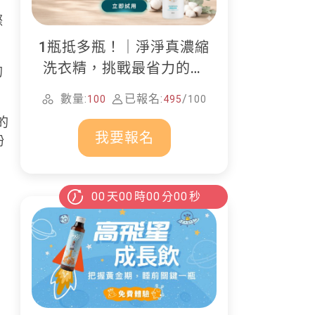
際
1瓶抵多瓶！｜淨淨真濃縮
洗衣精，挑戰最省力的居
的
家清潔
數量:
已報名:
/
100
495
100
的
我要報名
粉
00
天
00
時
00
分
00
秒