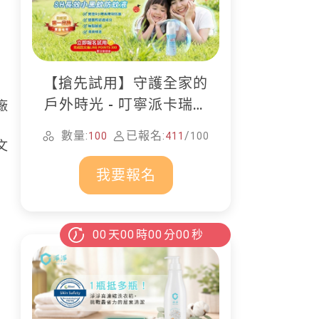
【搶先試用】守護全家的
戶外時光 - 叮寧派卡瑞丁
廠
防蚊液
數量:
已報名:
/
100
411
100
文
我要報名
00
天
00
時
00
分
00
秒