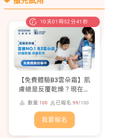
搶先試用
10
天
01
時
52
分
39
秒
【免費體驗B3雲朵霜】肌
膚總是反覆乾燥？現在就
加入貝膚黛瑪修護體驗計
數量:
已報名:
/
100
99
100
畫！
我要報名