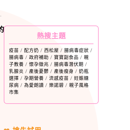
的
熱搜主題
疫苗
/
配方奶
/
西松屋
/
腸病毒症狀
/
腸病毒
/
政府補助
/
寶寶副食品
/
親
子教養
/
懷孕徵兆
/
腸病毒潛伏期
/
乳腺炎
/
產後憂鬱
/
產後瘦身
/
奶瓶
選擇
/
孕期營養
/
流感疫苗
/
妊娠糖
尿病
/
為愛朗讀
/
樂諾碧
/
親子風格
市集