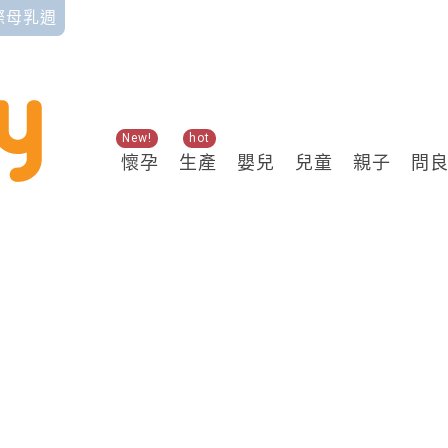
國際母乳週
New!
hot
懷孕
生產
嬰兒
兒童
親子
問