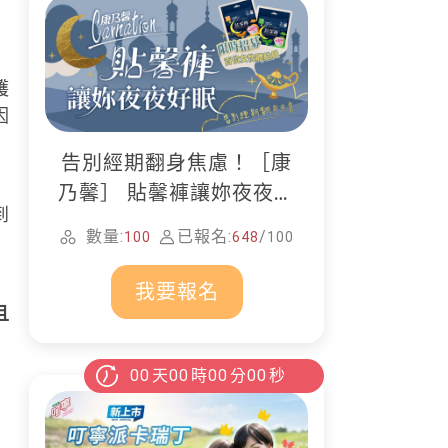
護
因
告別經期翻身焦慮！［康
乃馨］ 貼馨褲讓妳夜夜好
到
眠
數量:
已報名:
/
100
648
100
我要報名
且
00
天
00
時
00
分
00
秒