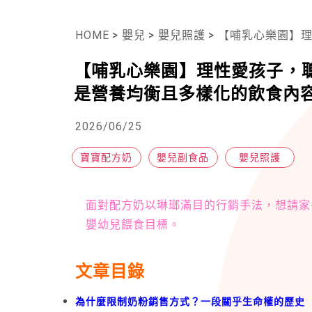
HOME
>
嬰兒
>
嬰兒照護
>
【哺乳心樂園】理性愛
【哺乳心樂園】理性愛孩子，
是營養均衡且多樣化的飲食內
2026/06/25
寶寶配方奶
嬰兒副食品
嬰兒照護
面對配方奶以琳瑯滿目的行銷手法，想請家
嬰幼兒餵食目標。
文章目錄
為什麼限制奶粉銷售方式？一段關乎生命權的歷史