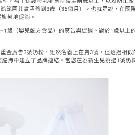
標準，為了保護母乳哺育持續至兩歲以上，以及防止廠
範範圍其實涵蓋到3歲（36個月）。也就是說，在國
張旗鼓地促銷。
～1歲（嬰兒配方食品）的廣告與促銷。對於1歲以上
重金廣告3號奶粉，雖然名義上在賣3號，但透過相似
在您腦海中建立了品牌連結。當您在為新生兒挑選1號奶