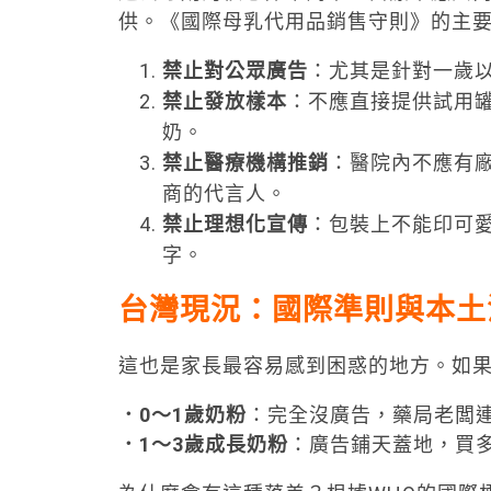
供。《國際母乳代用品銷售守則》的主
禁止對公眾廣告
：尤其是針對一歲
禁止發放樣本
：不應直接提供試用
奶。
禁止醫療機構推銷
：醫院內不應有
商的代言人。
禁止理想化宣傳
：包裝上不能印可
字。
台灣現況：國際準則與本土
這也是家長最容易感到困惑的地方。如
．0
～
1
歲奶粉
：完全沒廣告，藥局老闆連
．1
～
3
歲成長奶粉
：廣告鋪天蓋地，買