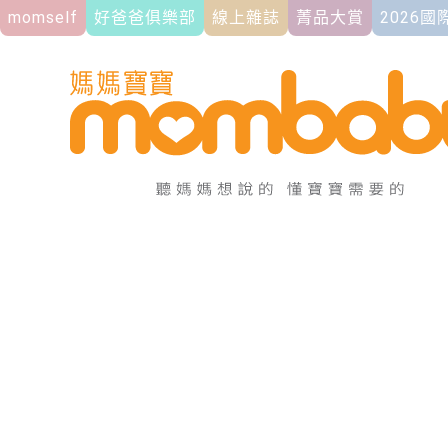
momself
好爸爸俱樂部
線上雜誌
菁品大賞
2026