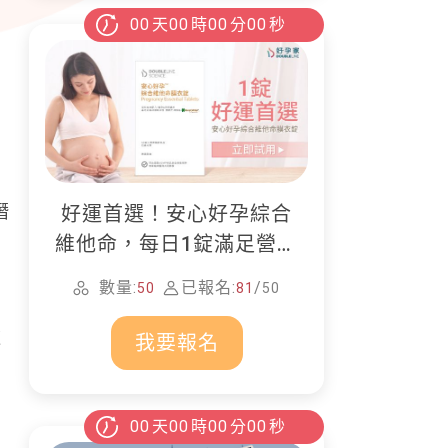
00
天
00
時
00
分
00
秒
潛
好運首選！安心好孕綜合
維他命，每日1錠滿足營養
所需
數量:
已報名:
/
50
81
50
這
我要報名
00
天
00
時
00
分
00
秒