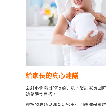
給家長的真心建議
面對琳瑯滿目的行銷手法，想請家長回
幼兒餵食目標。
理想的嬰幼兒餵食是從出生開始純母乳