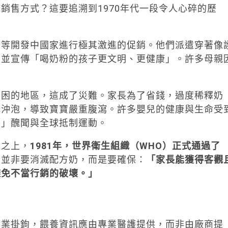
銷售方式？這要追溯到1970年代一段令人心碎的歷
亞等開發中國家進行極其激進的促銷。他們派遣穿著像
，並宣傳「喝奶粉的孩子更文明、更健康」。許多母親
貧困的地區，這成了災難。家長為了省錢，過度稀釋奶
水沖泡，導致寶寶嚴重腹瀉。許多嬰兒的健康與生命受
手」醜聞與全球抵制運動。
全之上，
1981
年，世界衛生組織（
WHO
）正式通過了
則並非要消滅配方奶，而是要確保：
「家長能獲得客觀
避免不當行銷的破壞。」
商業掛鉤，餵養資訊應由專業醫護提供，而非由廠商提