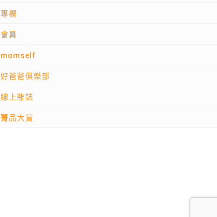
專欄
會員
momself
好爸爸俱樂部
線上雜誌
菁品大賞