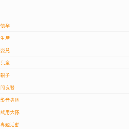
懷孕
生產
嬰兒
兒童
親子
問良醫
影音專區
試用大隊
專題活動