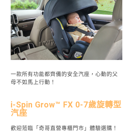
一款所有功能都齊備的安全汽座，心動的父
母不如馬上行動！
i-Spin Grow™ FX 0-7歲旋轉型
汽座
歡迎蒞臨「奇哥直營專櫃門市」體驗選購！