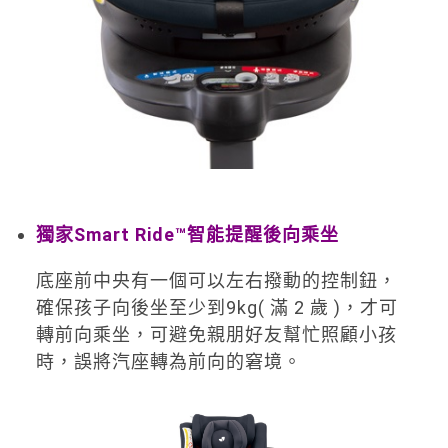
獨家Smart Ride™智能提醒後向乘坐
底座前中央有一個可以左右撥動的控制鈕，
確保孩子向後坐至少到9kg( 滿 2 歲 )，才可
轉前向乘坐，可避免親朋好友幫忙照顧小孩
時，誤將汽座轉為前向的窘境。