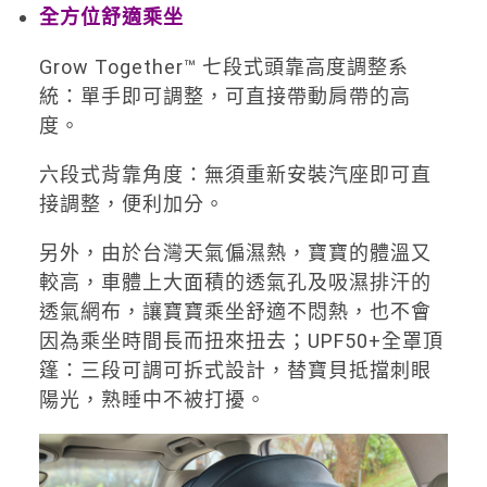
全方位舒適乘坐
Grow Together™ 七段式頭靠高度調整系
統：單手即可調整，可直接帶動肩帶的高
度。
六段式背靠角度：無須重新安裝汽座即可直
接調整，便利加分。
另外，由於台灣天氣偏濕熱，寶寶的體溫又
較高，車體上大面積的透氣孔及吸濕排汗的
透氣網布，讓寶寶乘坐舒適不悶熱，也不會
因為乘坐時間長而扭來扭去；UPF50+全罩頂
篷：三段可調可拆式設計，替寶貝抵擋刺眼
陽光，熟睡中不被打擾。