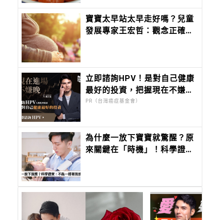
寶寶太早站太早走好嗎？兒童
發展專家王宏哲：觀念正確才
重要
立即諮詢HPV！是對自己健康
最好的投資，把握現在不嫌
晚！
PR（台灣癌症基金會）
為什麼一放下寶寶就驚醒？原
來關鍵在「時機」！科學證
實：安撫寶寶最有效率的方法
是這個