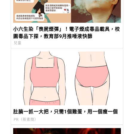
小六生染「喪屍煙彈」！電子煙成毒品載具，校
園毒品下探，教育部9月推唾液快篩
兒童
肚腩一抓一大把，只需1個雞蛋，用一個瘦一個
PR（新素簡）