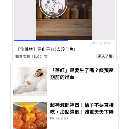
ads by popIn
【仙桃牌】保血平丸(去羚羊角)
深入了解
觀看次數 48,021次
「落紅」是要生了嗎？談預產
期前的出血
超神減肥神器！橘子不要直接
吃，加點這個！體重天天下降
PR（新素簡）