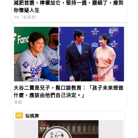
減肥首選，檸檬加它，堅持一週，腰細了，瘦到
你懷疑人生
PR（新素簡）
大谷二寶是兒子，鬆口談教育：「孩子未來想做
什麼，應該由他們自己決定。」
專欄
仙桃牌
PR