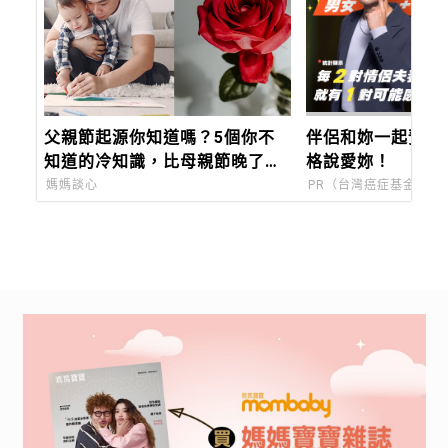
父親節起源你知道嗎？5個你不
伴侶和妳一起預防
知道的冷知識，比母親節晚了近
格說愛妳！
60年，只有台灣、蒙古在過「88
媽媽談心
PR（台灣癌症基金會）
節」！