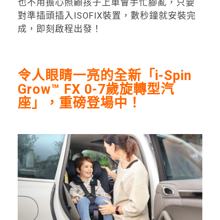
也不用擔心照顧孩子上車會手忙腳亂，只要
對準插頭插入ISOFIX裝置，數秒鐘就安裝完
成，即刻啟程出發！
令人眼睛一亮的全新「i-Spin
Grow™ FX 0-7歲旋轉型汽
座」，重磅登場中！