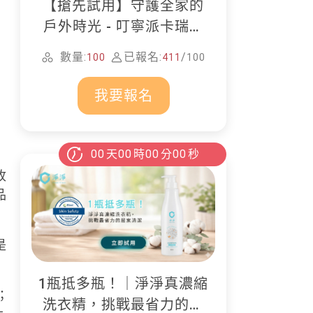
【搶先試用】守護全家的
戶外時光 - 叮寧派卡瑞丁
防蚊液
數量:
已報名:
/
100
411
100
我要報名
00
天
00
時
00
分
00
秒
收
品
是
1瓶抵多瓶！｜淨淨真濃縮
；
洗衣精，挑戰最省力的居