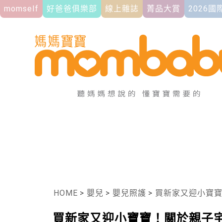
momself
好爸爸俱樂部
線上雜誌
菁品大賞
2026
HOME
>
嬰兒
>
嬰兒照護
>
買新家又迎小寶
買新家又迎小寶寶！關於親子