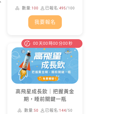
大
家清潔
數量:
已報名:
/
100
495
100
我要報名
00
天
00
時
00
分
00
秒
高飛星成長飲｜把握黃金
期，睡前關鍵一瓶
數量:
已報名:
/
50
144
50