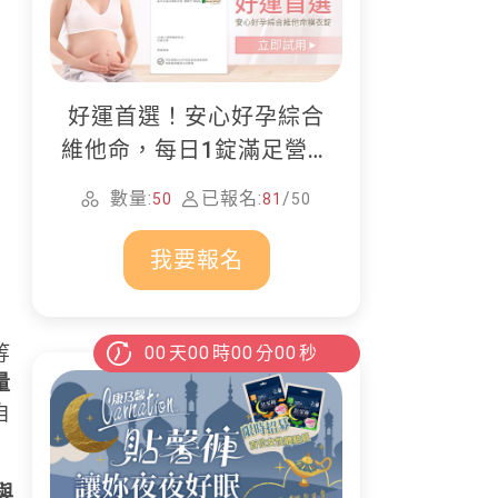
好運首選！安心好孕綜合
維他命，每日1錠滿足營養
所需
數量:
已報名:
/
50
81
50
我要報名
等
00
天
00
時
00
分
00
秒
量
自
與