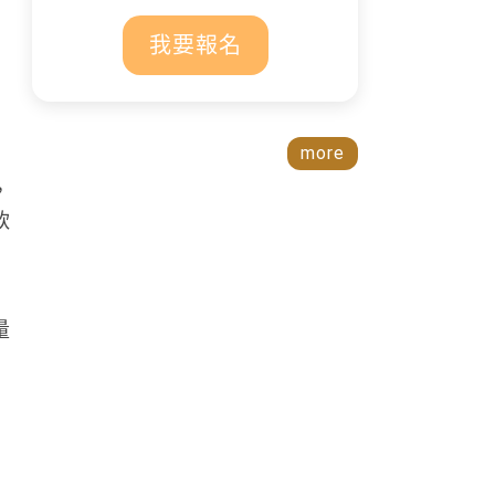
我要報名
more
，
軟
量