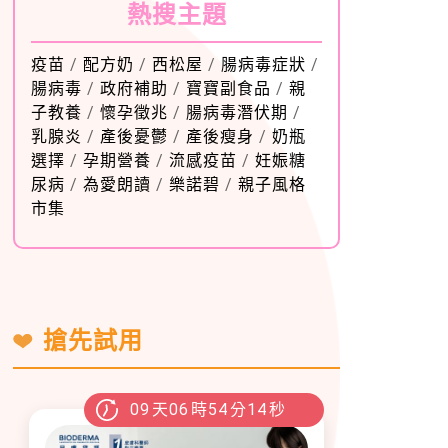
熱搜主題
疫苗
/
配方奶
/
西松屋
/
腸病毒症狀
/
腸病毒
/
政府補助
/
寶寶副食品
/
親
子教養
/
懷孕徵兆
/
腸病毒潛伏期
/
乳腺炎
/
產後憂鬱
/
產後瘦身
/
奶瓶
選擇
/
孕期營養
/
流感疫苗
/
妊娠糖
尿病
/
為愛朗讀
/
樂諾碧
/
親子風格
市集
搶先試用
09
天
06
時
54
分
13
秒