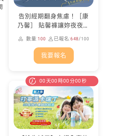
間
告別經期翻身焦慮！［康
乃馨］ 貼馨褲讓妳夜夜好
眠
數量:
已報名:
/
100
648
100
我要報名
00
天
00
時
00
分
00
秒