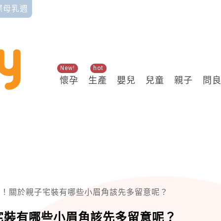
國際母乳週
New!
hot
懷孕
生產
嬰兒
兒童
親子
問
寶！關於親子宅裝有哪些小眉角該先多留意呢？
宅裝有哪些小眉角該先多留意呢？