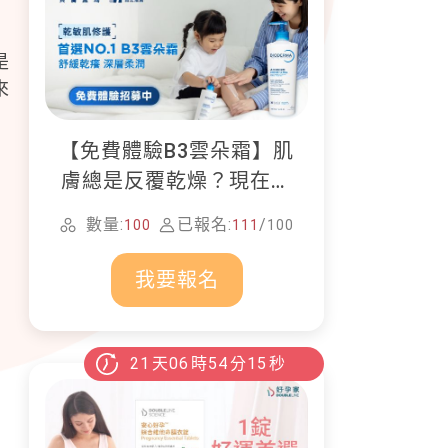
是
來
【免費體驗B3雲朵霜】肌
膚總是反覆乾燥？現在就
加入貝膚黛瑪修護體驗計
數量:
已報名:
/
100
111
100
畫！
我要報名
21
天
06
時
54
分
14
秒