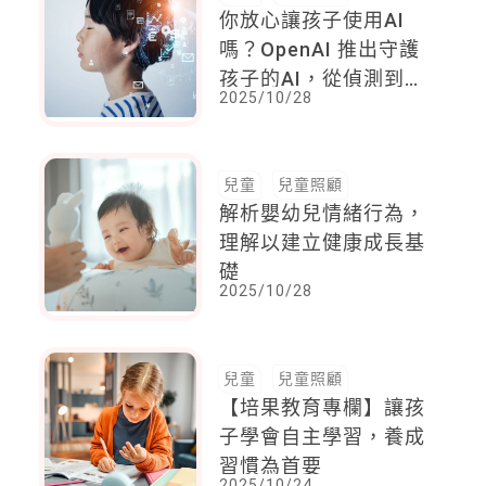
你放心讓孩子使用AI
嗎？OpenAI 推出守護
孩子的AI，從偵測到干
2025/10/28
預，自動發出警報通知
父母
兒童
兒童照顧
解析嬰幼兒情緒行為，
理解以建立健康成長基
礎
2025/10/28
兒童
兒童照顧
【培果教育專欄】讓孩
子學會自主學習，養成
習慣為首要
2025/10/24