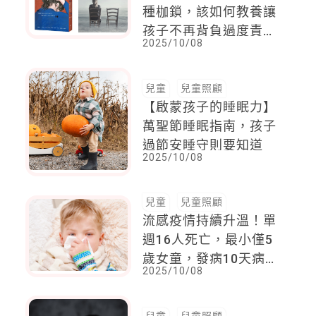
種枷鎖，該如何教養讓
孩子不再背負過度責
2025/10/08
任？
兒童
兒童照顧
【啟蒙孩子的睡眠力】
萬聖節睡眠指南，孩子
過節安睡守則要知道
2025/10/08
兒童
兒童照顧
流感疫情持續升溫！單
週16人死亡，最小僅5
歲女童，發病10天病
2025/10/08
逝，腦水腫惡化不治