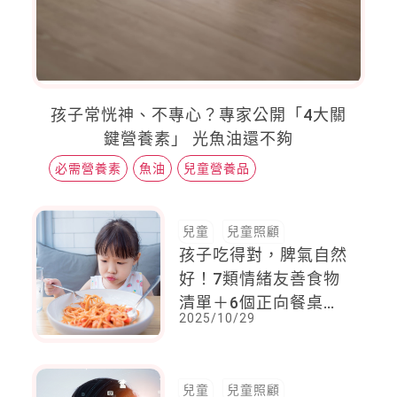
孩子常恍神、不專心？專家公開「4大關
鍵營養素」 光魚油還不夠
必需營養素
魚油
兒童營養品
兒童
兒童照顧
孩子吃得對，脾氣自然
好！7類情緒友善食物
清單＋6個正向餐桌儀
2025/10/29
式
兒童
兒童照顧