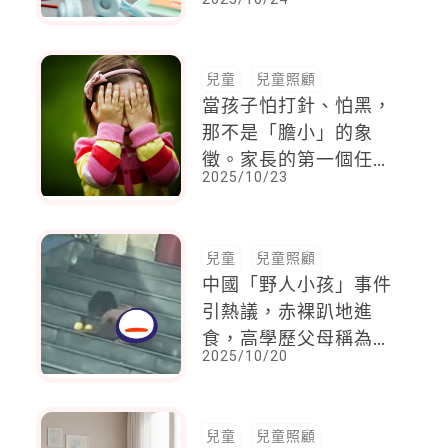
兒童
兒童照顧
當孩子怕打針、怕黑，
那不是「膽小」的象
徵。家長的第一個任務
2025/10/23
是理解與共感！
兒童
兒童照顧
中國「野人小孩」事件
引熱議，赤裸趴地進
食，高學歷父母稱為
2025/10/20
「自然生活方式」，不
接受勸導
兒童
兒童照顧