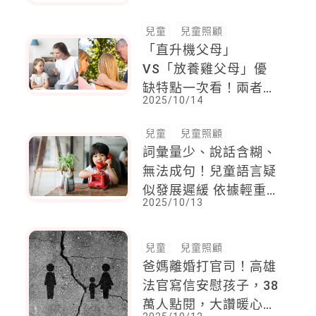
錯愕
兒童
兒童照顧
「直升機父母」
VS「放養雞父母」優
缺特點一次看！兩者一
2025/10/14
起參考權衡，找出最溫
和的教育模式
兒童
兒童照顧
詞彙量少、說話含糊、
無法成句！兒童語言疑
似發展遲緩 依據輕重
2025/10/13
程度尋求5大方案建議
兒童
兒童照顧
爸媽離婚打官司！高雄
法官寫信安慰孩子，38
萬人點閱，大讚暖心，