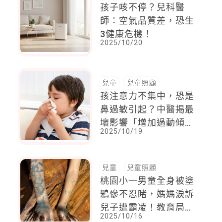
孩子咳不停？兒科醫
師：空氣品質差，恐生
3健康危機！
2025/10/20
兒童
兒童照顧
孩注意力不集中，恐是
鼻過敏引起？中醫揭最
壞影響「增加過動傾
2025/10/19
向」
兒童
兒童照顧
桃園小一男童全身被塗
鴉慘不忍睹，媽媽淚訴
兒子遭霸凌！教育局調
2025/10/16
查揭露真相，結局令人