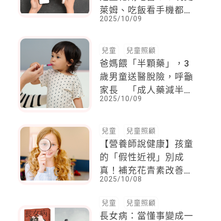
萊姆、吃飯看手機都上
2025/10/09
榜
兒童
兒童照顧
爸媽餵「半顆藥」，3
歲男童送醫脫險，呼籲
家長 「成人藥減半」
2025/10/09
是錯誤觀念
兒童
兒童照顧
【營養師說健康】孩童
的「假性近視」別成
真！補充花青素改善眼
2025/10/08
部疲勞、幫助睫狀肌放
鬆
兒童
兒童照顧
長女病：當懂事變成一