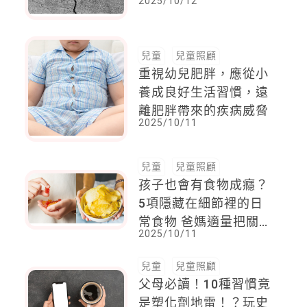
2025/10/12
守護孩子的尊嚴與安全
感
兒童
兒童照顧
重視幼兒肥胖，應從小
養成良好生活習慣，遠
離肥胖帶來的疾病威脅
2025/10/11
兒童
兒童照顧
孩子也會有食物成癮？
5項隱藏在細節裡的日
常食物 爸媽適量把關
2025/10/11
孩子嚐多必走鐘
兒童
兒童照顧
父母必讀！10種習慣竟
是塑化劑地雷！？玩史