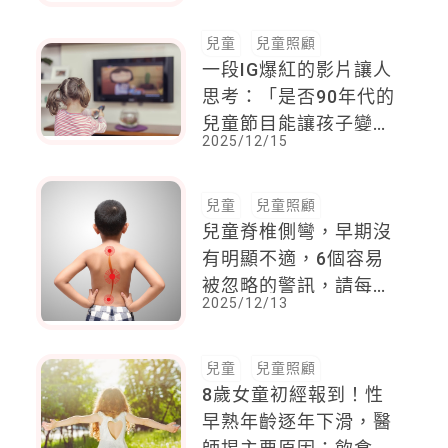
兒童
兒童照顧
一段IG爆紅的影片讓人
思考：「是否90年代的
兒童節目能讓孩子變得
2025/12/15
更平靜？」
兒童
兒童照顧
兒童脊椎側彎，早期沒
有明顯不適，6個容易
被忽略的警訊，請每3
2025/12/13
～6個月幫孩子初步檢
查
兒童
兒童照顧
8歲女童初經報到！性
早熟年齡逐年下滑，醫