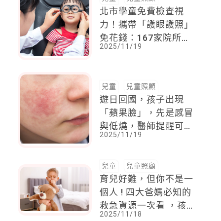
北市學童免費檢查視
力！攜帶「護眼護照」
免花錢：167家院所可
2025/11/19
預約
兒童
兒童照顧
遊日回國，孩子出現
「蘋果臉」，先是感冒
與低燒，醫師提醒可能
2025/11/19
是這疾病
兒童
兒童照顧
育兒好難，但你不是一
個人 ! 四大爸媽必知的
救急資源一次看 ，孩
2025/11/18
子中毒怎麼辦 ? 問題幼