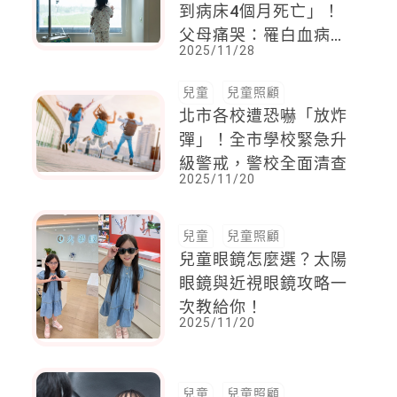
到病床4個月死亡」！
父母痛哭：罹白血病的
2025/11/28
寶貝，再也無法睜開眼
睛
兒童
兒童照顧
北市各校遭恐嚇「放炸
彈」！全市學校緊急升
級警戒，警校全面清查
2025/11/20
兒童
兒童照顧
兒童眼鏡怎麼選？太陽
眼鏡與近視眼鏡攻略一
次教給你！
2025/11/20
兒童
兒童照顧