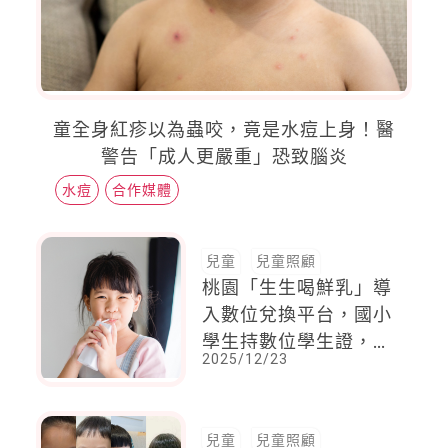
童全身紅疹以為蟲咬，竟是水痘上身！醫
警告「成人更嚴重」恐致腦炎
水痘
合作媒體
兒童
兒童照顧
桃園「生生喝鮮乳」導
入數位兌換平台，國小
學生持數位學生證，學
2025/12/23
齡前幼兒用「兒童鮮乳
卡」兌領
兒童
兒童照顧