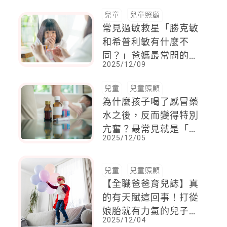
兒童
兒童照顧
常見過敏救星「勝克敏
和希普利敏有什麼不
同？」爸媽最常問的3
2025/12/09
個問題，3用藥叮嚀搞
懂更安心！
兒童
兒童照顧
為什麼孩子喝了感冒藥
水之後，反而變得特別
亢奮？最常見就是「這
2025/12/05
成分」，藥師來解答：
4種常見用藥爸媽必知
兒童
兒童照顧
【全職爸爸育兒誌】真
的有天賦這回事！打從
娘胎就有力氣的兒子，
2025/12/04
以一顆球速160公里的