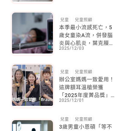
球，讓老爸的手指骨裂
兒童
兒童照顧
本季最小流感死亡，5
歲女童染A流，併發腦
炎與心肌炎，葉克膜救
2025/12/03
不回
兒童
兒童照顧
辦公室媽媽一致愛用！
這牌額耳溫槍榮獲
「2025年度菁品獎」
2025/12/01
第一！
兒童
兒童照顧
3歲男童小恩碩「等不