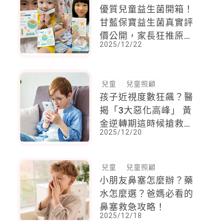
優質兒童益生菌開箱！
甘藍保寶益生菌真實評
價公開，家長狂推原因
2025/12/22
在這！
兒童
兒童照顧
孩子近視度數狂飆？醫
揭「3大惡化高峰」 黃
金逆轉期這時候搶救最
2025/12/20
有效
兒童
兒童照顧
小朋友鼻塞怎麼辦？藥
水怎麼選？爸媽必看的
鼻塞救急攻略！
2025/12/18