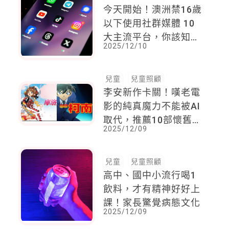
今天開始！澳洲禁16歲
以下使用社群媒體 10
大主流平台，你該知道
2025/12/10
社群媒體對兒童與青少
年8大影響
兒童
兒童照顧
李安新作卡關！嘆老電
影的純真魔力不能被AI
取代，推薦10部懷舊動
2025/12/09
畫，重新吸引當代孩子
目光
兒童
兒童照顧
高中、國中小流行喝1
飲料，才有精神好好上
課！家長驚覺病態文化
2025/12/09