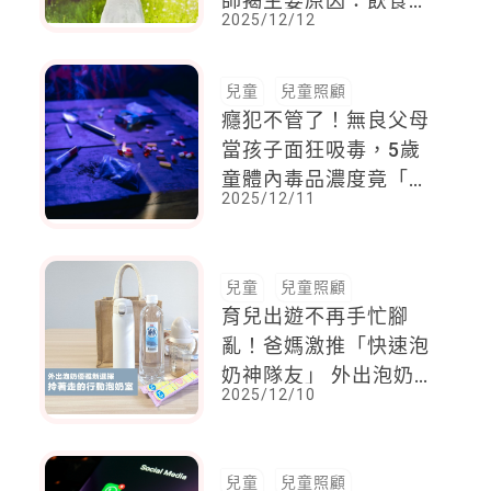
師揭主要原因：飲食與
2025/12/12
睡眠息息相關
兒童
兒童照顧
癮犯不管了！無良父母
當孩子面狂吸毒，5歲
童體內毒品濃度竟「破
2025/12/11
萬」
兒童
兒童照顧
育兒出遊不再手忙腳
亂！爸媽激推「快速泡
奶神隊友」 外出泡奶
2025/12/10
優雅新選擇
兒童
兒童照顧