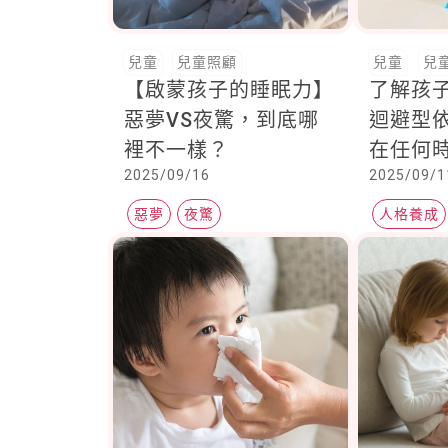
兒童
兒童照顧
兒童
兒
【啟蒙孩子的睡眠力】
了解孩
惡夢VS夜驚，到底哪
迴避型
裡不一樣？
在任何
2025/09/16
2025/09/1
動航向
惡夢
夜驚
人格養成
家庭教育