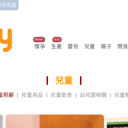
國際母乳週
New!
hot
懷孕
生產
嬰兒
兒童
親子
問
兒童
童照顧
|
兒童用品
|
兒童飲食
|
幼兒園相關
|
兒童