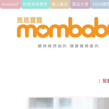
momself
好爸爸俱樂部
線上雜誌
菁品大賞
2026
|
兒