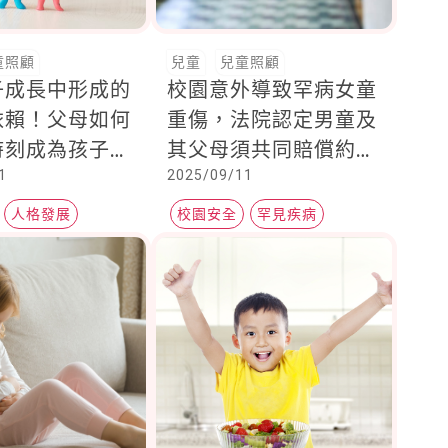
童照顧
兒童
兒童照顧
子成長中形成的
校園意外導致罕病女童
依賴！父母如何
重傷，法院認定男童及
時刻成為孩子主
其父母須共同賠償約53
1
2025/09/11
的避風港？
萬元
人格發展
校園安全
罕見疾病