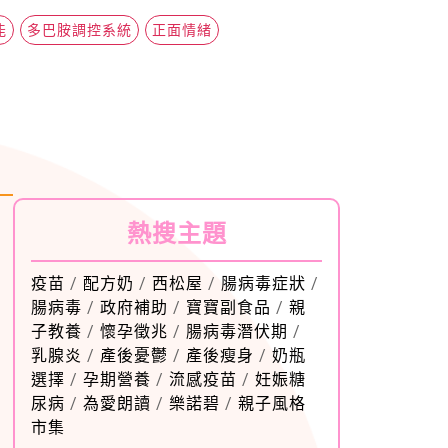
能
多巴胺調控系統
正面情緒
熱搜主題
疫苗
/
配方奶
/
西松屋
/
腸病毒症狀
/
腸病毒
/
政府補助
/
寶寶副食品
/
親
子教養
/
懷孕徵兆
/
腸病毒潛伏期
/
乳腺炎
/
產後憂鬱
/
產後瘦身
/
奶瓶
選擇
/
孕期營養
/
流感疫苗
/
妊娠糖
尿病
/
為愛朗讀
/
樂諾碧
/
親子風格
市集