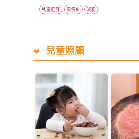
兒童肥胖
瘦瘦針
減肥
兒童照顧