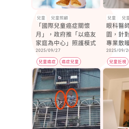
兒童
兒童照顧
兒童
兒
「國際兒童癌症關懷
眼科醫
月」，政府推「以癌友
園，針
家庭為中心」照護模式
專業散
2025/09/27
2025/09/2
有12縣
兒童癌症
癌症兒童
兒童近視