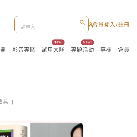
會員登入/註冊
New!
New!
良醫
影音專區
試用大隊
專題活動
專欄
會員
教具
|