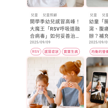
兒童
兒童照顧
兒童
兒
開學季幼兒感冒高峰！
幼童「
大魔王「RSV呼吸道融
瀉、腹
合病毒」如何妥善治療
辦？補
2025/09/09
2025/09/0
幫助寶寶提早舒緩病
改善「
程？
道良好
RSV
感冒症狀
寶寶生病
均衡的營
友
藥品級益