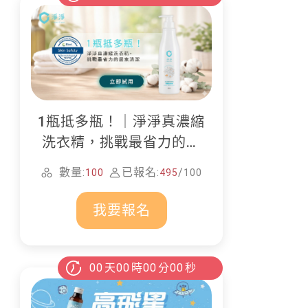
1瓶抵多瓶！｜淨淨真濃縮
洗衣精，挑戰最省力的居
家清潔
數量:
已報名:
/
100
495
100
我要報名
00
天
00
時
00
分
00
秒