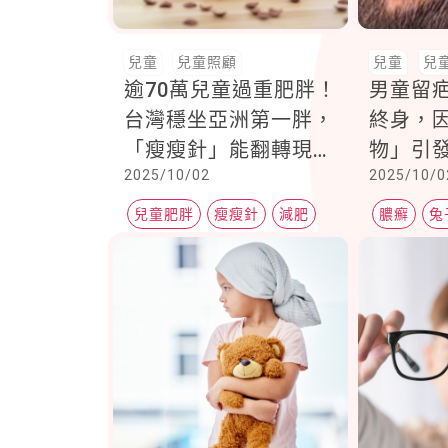
兒童
兒童照顧
兒童
兒
逾70萬兒童過重肥胖！
男童留
台灣穩坐亞洲第一胖，
終身，
「瘦瘦針」能翻轉現況
物」引
2025/10/02
2025/10/0
嗎？
兒童肥胖
瘦瘦針
減肥
膿癬
兔