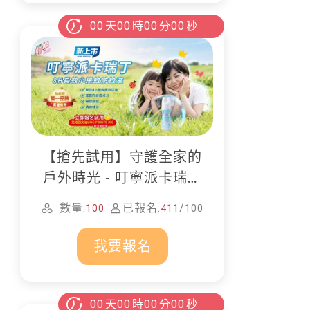
00
天
00
時
00
分
00
秒
【搶先試用】守護全家的
戶外時光 - 叮寧派卡瑞丁
防蚊液
數量:
已報名:
/
100
411
100
我要報名
00
天
00
時
00
分
00
秒