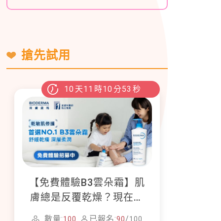
搶先試用
10
天
11
時
10
分
51
秒
【免費體驗B3雲朵霜】肌
膚總是反覆乾燥？現在就
加入貝膚黛瑪修護體驗計
數量:
已報名:
/
100
90
100