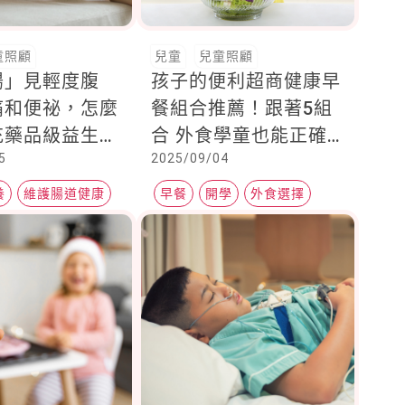
童照顧
兒童
兒童照顧
腸」見輕度腹
孩子的便利超商健康早
痛和便祕，怎麼
餐組合推薦！跟著5組
充藥品級益生菌
合 外食學童也能正確
5
2025/09/04
腸」事，成為腸
補充營養
菌相最佳「益」
養
維護腸道健康
早餐
開學
外食選擇
生菌