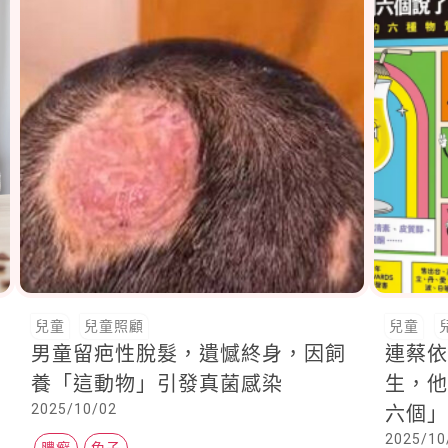
兒童
兒童照顧
兒童
男童留疤性脫髮，遺憾終身，因飼
連蔡
養「這動物」引發真菌感染
生，
2025/10/02
六個
2025/10
踐
膿癬
兔子