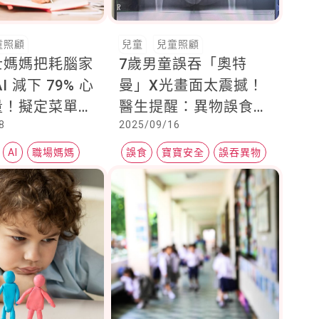
童照顧
兒童
兒童照顧
士媽媽把耗腦家
7歲男童誤吞「奧特
I 減下 79% 心
曼」X光畫面太震撼！
量！擬定菜單、
醫生提醒：異物誤食可
8
2025/09/16
作息、遊戲…她
能引發腸胃危機
I下指令
AI
職場媽媽
誤食
寶寶安全
誤吞異物