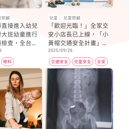
童照顧
兒童
兒童照顧
師直接進入幼兒
「歡迎光臨！」全家交
對大班幼童進行
安小店長已上線，「小
瞳檢查，全台已
黃帽交通安全計畫」宣
6
2025/09/26
市響應
導交通安全
眼科
交通安全
兒童安全
全家