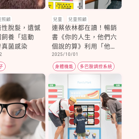
童照顧
兒童
兒童照顧
疤性脫髮，遺憾
連蔡依林都在讀！暢銷
因飼養「這動
書《你的人生，他們六
發真菌感染
個說的算》利用「他們
2
2025/10/01
六個」幫助孩子與家長
加速生活實踐
子
身體機能
多巴胺調控系統
正面情緒