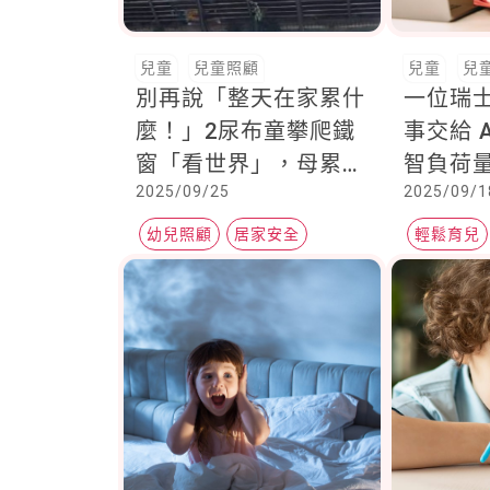
兒童
兒童照顧
兒童
兒
別再說「整天在家累什
一位瑞
麼！」2尿布童攀爬鐵
事交給 A
窗「看世界」，母累到
智負荷
2025/09/25
2025/09/1
睡著破門才驚醒連聲感
購物、
謝
這樣對A
幼兒照顧
居家安全
輕鬆育兒
全職媽媽