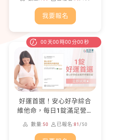
畫！
我要報名
00
天
00
時
00
分
00
秒
好運首選！安心好孕綜合
維他命，每日1錠滿足營養
所需
數量:
已報名:
/
50
81
50