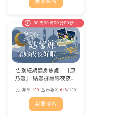
我要報名
00
天
00
時
00
分
00
秒
告別經期翻身焦慮！［康
乃馨］ 貼馨褲讓妳夜夜好
眠
數量:
已報名:
/
100
648
100
我要報名