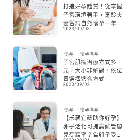
打造好孕體質！從掌握
子宮環境著手，育齡夫
妻嘗試自然懷孕一年不
2023/09/08
成，適時就醫檢查
懷孕
懷孕備孕
子宮肌瘤治療方式多
元，大小非絕對，依位
置選擇適合方式
2023/09/02
懷孕
懷孕備孕
【禾馨宜蘊助你好孕】
卵子活化可提高試管嬰
兒受精率？當卵子受精