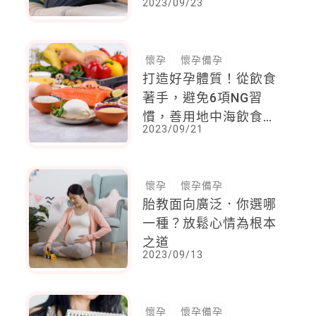
2023/09/23
造備孕計畫
懷孕
懷孕備孕
打造好孕體質！從飲食
著手，避免6項NG習
慣，善用地中海飲食來
2023/09/21
助孕
懷孕
懷孕備孕
胎教面向廣泛．你選哪
一種？放鬆心情為根本
之道
2023/09/13
懷孕
懷孕備孕