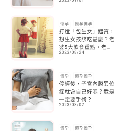
2023/09/01
有缺陷，這樣做！
懷孕
懷孕備孕
打造「包生女」體質，
想生女孩該吃甚麼？老
婆5大飲食重點，老公
2023/08/24
也要配合忌吃這類食物
懷孕
懷孕備孕
停經後，子宮內膜異位
症就會自己好嗎？還是
一定要手術？
2023/08/02
懷孕
懷孕備孕