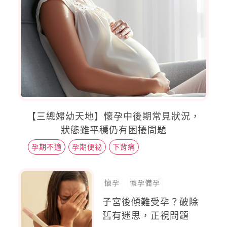
【三總婦幼天地】懷孕中後期常見狀況，
狀態雖平穩仍有困擾問題
孕期不適
孕期便祕
下背痛
懷孕
懷孕備孕
子宮後傾難受孕？破除
舊有迷思，正視問題