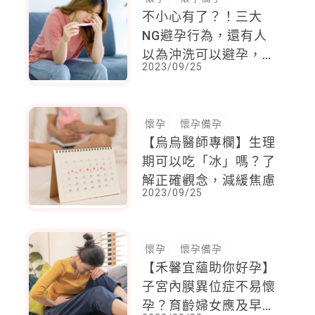
不小心有了？！三大
NG避孕行為，還有人
以為沖洗可以避孕，醫
2023/09/25
籲：雙重避孕，才能掌
握身體自主權
懷孕
懷孕備孕
【烏烏醫師專欄】生理
期可以吃「冰」嗎？了
解正確觀念，減緩焦慮
2023/09/25
懷孕
懷孕備孕
【禾馨宜蘊助你好孕】
子宮內膜異位症不易懷
孕？育齡婦女應及早打