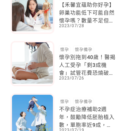
【禾馨宜蘊助你好孕】
卵巢功能低下可能自然
懷孕嗎？數量不足但品
2023/07/28
質好，就有機會！讓中
醫教你養卵與調養祕訣
懷孕
懷孕備孕
懷孕別拖到40歲！醫揭
人工受孕「剩3成機
會」試管花費恐燒破百
2023/07/26
萬
懷孕
懷孕備孕
不孕症治療補助2週
年，鼓勵降低胚胎植入
數，單胞率近9成，有
2023/07/19