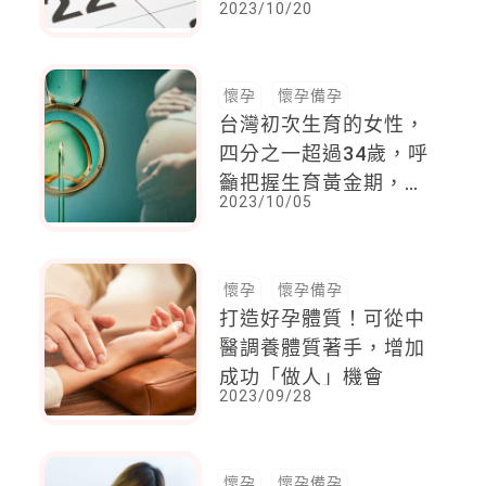
2023/10/20
「這個頻率」才最剛好
懷孕
懷孕備孕
台灣初次生育的女性，
四分之一超過34歲，呼
籲把握生育黃金期，善
2023/10/05
用試管嬰兒補助
懷孕
懷孕備孕
打造好孕體質！可從中
醫調養體質著手，增加
成功「做人」機會
2023/09/28
懷孕
懷孕備孕