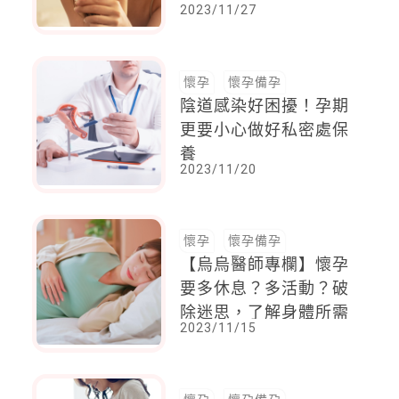
2023/11/27
懷孕
懷孕備孕
陰道感染好困擾！孕期
更要小心做好私密處保
養
2023/11/20
懷孕
懷孕備孕
【烏烏醫師專欄】懷孕
要多休息？多活動？破
除迷思，了解身體所需
2023/11/15