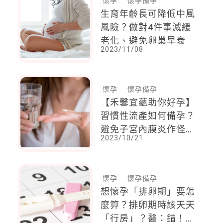
懷孕
懷孕備孕
生育年齡長可降低中風
風險？做對4件事減緩
老化、避免卵巢早衰
2023/11/08
懷孕
懷孕備孕
【禾馨宜蘊助你好孕】
習慣性流產如何備孕？
避免子宮內膜炎作怪，
2023/10/21
及早檢查及早治療，提
高懷孕率
懷孕
懷孕備孕
想懷孕「排卵期」要怎
麼算？排卵期時該天天
「行房」？醫：錯！