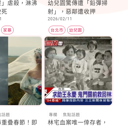
靈」虐殺，淋沸
幼兒園驚傳遭「鉛彈掃
致死
射」，惡鄰遭收押
1
2026/02/11
家暴
台北市
幼兒園
點話題
專欄
焦點話題
節重疊春節！即
林宅血案唯一倖存者，