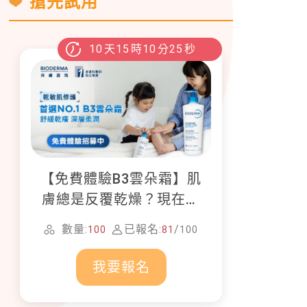
搶先試用
10
天
15
時
10
分
23
秒
【免費體驗B3雲朵霜】肌
膚總是反覆乾燥？現在就
加入貝膚黛瑪修護體驗計
數量:
已報名:
/
100
81
100
畫！
我要報名