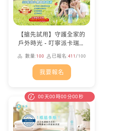
【搶先試用】守護全家的
戶外時光 - 叮寧派卡瑞丁
防蚊液
數量:
已報名:
/
100
411
100
我要報名
00
天
00
時
00
分
00
秒