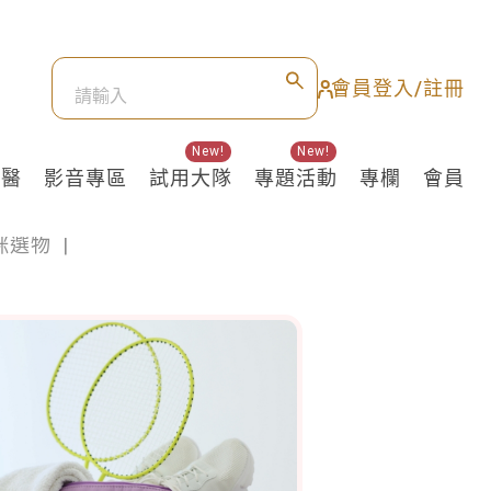
會員登入/註冊
New!
New!
良醫
影音專區
試用大隊
專題活動
專欄
會員
咪選物
|