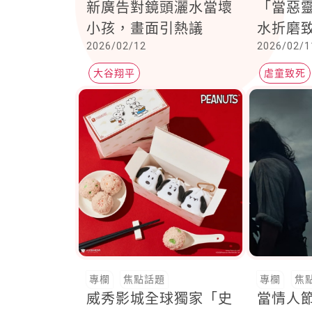
新廣告對鏡頭灑水當壞
「當惡
小孩，畫面引熱議
水折磨
2026/02/12
2026/02/1
大谷翔平
虐童致死
專欄
焦點話題
專欄
焦
威秀影城全球獨家「史
當情人