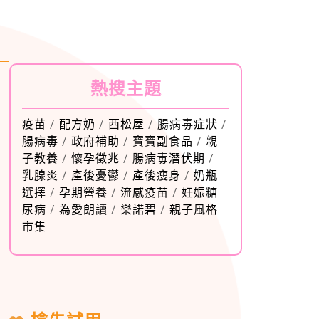
熱搜主題
疫苗
/
配方奶
/
西松屋
/
腸病毒症狀
/
腸病毒
/
政府補助
/
寶寶副食品
/
親
子教養
/
懷孕徵兆
/
腸病毒潛伏期
/
乳腺炎
/
產後憂鬱
/
產後瘦身
/
奶瓶
選擇
/
孕期營養
/
流感疫苗
/
妊娠糖
尿病
/
為愛朗讀
/
樂諾碧
/
親子風格
市集