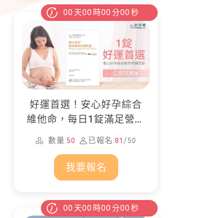
00
天
00
時
00
分
00
秒
好運首選！安心好孕綜合
維他命，每日1錠滿足營養
所需
數量:
已報名:
/
50
81
50
我要報名
00
天
00
時
00
分
00
秒