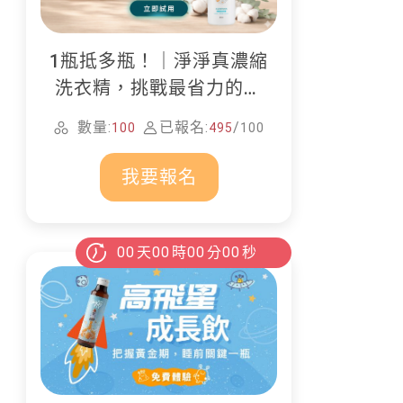
1瓶抵多瓶！｜淨淨真濃縮
洗衣精，挑戰最省力的居
家清潔
數量:
已報名:
/
100
495
100
我要報名
00
天
00
時
00
分
00
秒