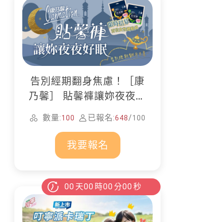
告別經期翻身焦慮！［康
乃馨］ 貼馨褲讓妳夜夜好
眠
數量:
已報名:
/
100
648
100
我要報名
00
天
00
時
00
分
00
秒