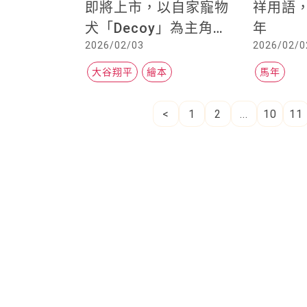
即將上市，以自家寵物
祥用語
犬「Decoy」為主角，
年
2026/02/03
2026/02/0
描繪發生在開幕戰的奇
幻冒險
大谷翔平
繪本
馬年
專欄
焦點話題
專欄
焦
台中豐康牧場爆「禽流
「西村優