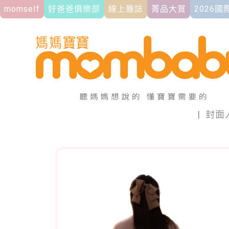
momself
好爸爸俱樂部
線上雜誌
菁品大賞
2026
|
封面