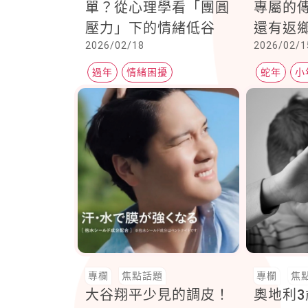
單？從心理學看「團圓
專屬的
壓力」下的情緒低谷
還有返
2026/02/18
2026/02/1
貨大街
過年
情緒困擾
蛇年
小
專欄
焦點話題
專欄
焦
大谷翔平少見的調皮！
奧地利