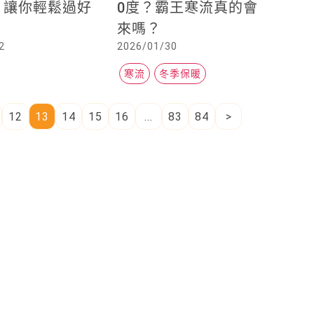
，讓你輕鬆過好
0度？霸王寒流真的會
來嗎？
2
2026/01/30
寒流
冬季保暖
點話題
專欄
焦點話題
志」首度和7-
Uber將正式加入台北