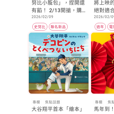
努比小籠包」，捏開還
將上映
有餡！ 2/13開搶，購
絕對適
2026/02/09
2026/02/0
買方式報你知
的約會
史努比
聯名新品
過年
電
專欄
焦點話題
專欄
焦
大谷翔平首本「繪本」
馬年到！