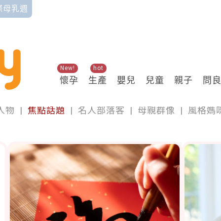
國際母乳週
New!
hot
懷孕
生產
嬰兒
兒童
親子
問
專欄
人物
|
焦點話題
|
名人部落客
|
母親群像
|
風格媽