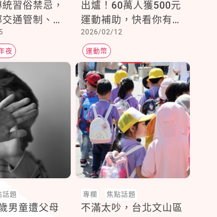
傳統習俗禁忌，
出爐！60萬人獲500元
鄉交通管制、年
運動補助，快看你有沒
5
2026/02/12
玩樂資訊報你知
有
年夜
運動幣
點話題
專欄
焦點話題
3歲男童遭父母
不滿太吵，台北文山區