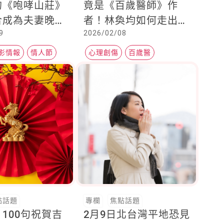
的《咆哮山莊》
竟是《百歲醫師》作
合成為夫妻晚間
者！林奐均如何走出傷
9
2026/02/08
電影首選！
痛，寫出那本每個媽媽
書架上都有的育兒書
影情報
情人節
心理創傷
百歲醫
點話題
專欄
焦點話題
100句祝賀吉
2月9日北台灣平地恐見