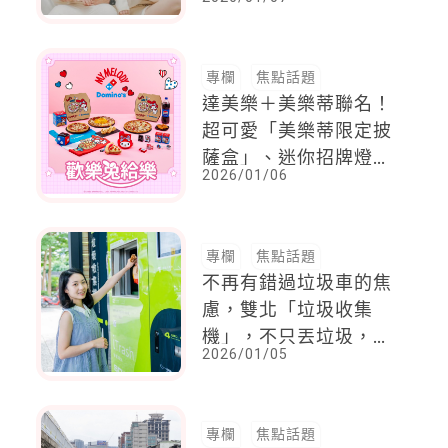
由單一方承擔「會被孩
子討厭」的角色
專欄
焦點話題
達美樂＋美樂蒂聯名！
超可愛「美樂蒂限定披
薩盒」、迷你招牌燈
2026/01/06
箱、翻轉魔法包
專欄
焦點話題
不再有錯過垃圾車的焦
慮，雙北「垃圾收集
機」，不只丟垃圾，還
2026/01/05
能回饋現金
專欄
焦點話題