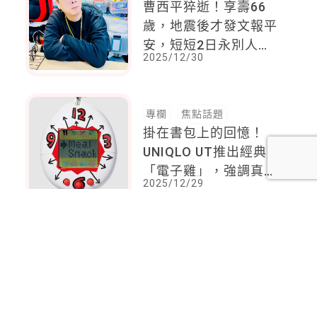
曹西平猝逝！享壽66
歲，地震後才發文報平
安，短短2日永別人
2025/12/30
世。注意猝逝8徵兆
專欄
焦點話題
掛在書包上的回憶！
UNIQLO UT推出經典
「電子雞」，強調真的
2025/12/29
能玩，網友回憶殺：童
年責任感的起點
<
1
2
...
13
14
15
16
17
18
19
...
83
84
>