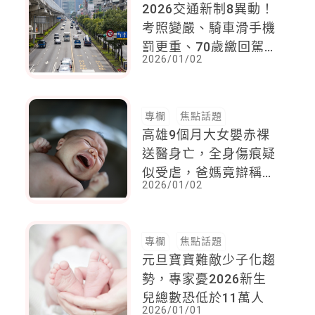
2026交通新制8異動！
考照變嚴、騎車滑手機
罰更重、70歲繳回駕照
2026/01/02
回饋3.6萬
專欄
焦點話題
高雄9個月大女嬰赤裸
送醫身亡，全身傷痕疑
似受虐，爸媽竟辯稱外
2026/01/02
出領養狗，獨留女嬰在
家
專欄
焦點話題
元旦寶寶難敵少子化趨
勢，專家憂2026新生
兒總數恐低於11萬人
2026/01/01