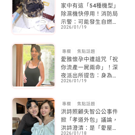
家中有這「54種機型」
除濕機快停用！消防局
示警：可能發生自燃危
2026/01/19
險
專欄
焦點話題
愛雅懷孕中遭詛咒「祝
你流產一屍兩命」！深
夜派出所提告：身為母
2026/01/19
親，無法也不該視若無
睹
專欄
焦點話題
洪詩照顧失智公公事件
掀「孝道外包」議論，
洪詩澄清：是「愛屋及
2026/01/18