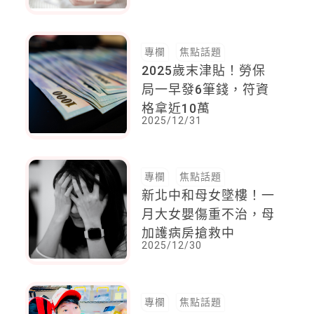
專欄
焦點話題
2025歲末津貼！勞保
局一早發6筆錢，符資
格拿近10萬
2025/12/31
專欄
焦點話題
新北中和母女墜樓！一
月大女嬰傷重不治，母
加護病房搶救中
2025/12/30
專欄
焦點話題