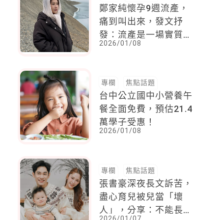
鄭家純懷孕9週流產，
痛到叫出來，發文抒
發：流產是一場實質的
2026/01/08
身體創傷
專欄
焦點話題
台中公立國中小營養午
餐全面免費，預估21.4
萬學子受惠！
2026/01/08
專欄
焦點話題
張書豪深夜長文訴苦，
盡心育兒被兒當「壞
人」，分享：不能長期
2026/01/07