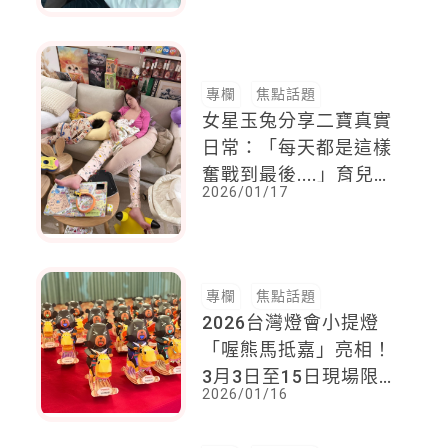
烏」，一篇文映照許多
家庭長照苦衷
專欄
焦點話題
女星玉兔分享二寶真實
日常：「每天都是這樣
奮戰到最後....」育兒疲
2026/01/17
憊照引萬名媽媽共鳴
專欄
焦點話題
2026台灣燈會小提燈
「喔熊馬抵嘉」亮相！
3月3日至15日現場限
2026/01/16
量發放