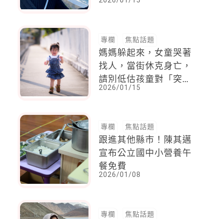
2026/01/15
曆」給4歲愛女
專欄
焦點話題
媽媽躲起來，女童哭著
找人，當街休克身亡，
請別低估孩童對「突然
2026/01/15
失去依附對象」的恐懼
專欄
焦點話題
跟進其他縣市！陳其邁
宣布公立國中小營養午
餐免費
2026/01/08
專欄
焦點話題