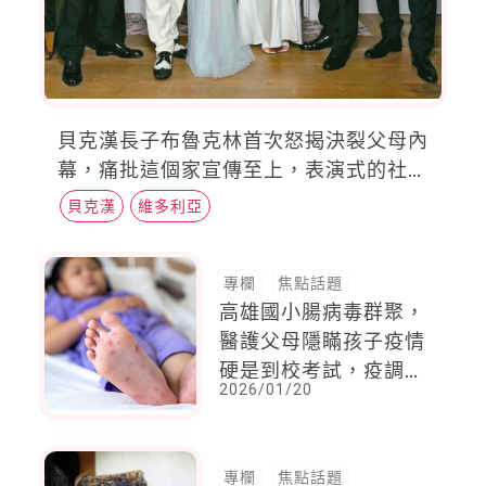
貝克漢長子布魯克林首次怒揭決裂父母內
幕，痛批這個家宣傳至上，表演式的社群
貼文讓他長期緊張
貝克漢
維多利亞
專欄
焦點話題
高雄國小腸病毒群聚，
醫護父母隱瞞孩子疫情
硬是到校考試，疫調又
2026/01/20
未吐實，依法重罰12萬
元
專欄
焦點話題