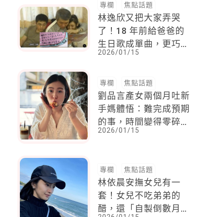
專欄
焦點話題
林逸欣又把大家弄哭
了！18 年前給爸爸的
生日歌成單曲，更巧的
2026/01/15
是還有影片留存當年！
現實比MV更感人
專欄
焦點話題
劉品言產女兩個月吐新
手媽體悟：難完成預期
的事，時間變得零碎，
2026/01/15
日常節奏被打亂
專欄
焦點話題
林依晨安撫女兒有一
套！女兒不吃弟弟的
醋，還「自製倒數月