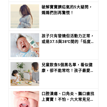
破解寶寶臍疝氣的5大疑問，
媽媽們別再驚慌！
孩子只有發燒但活動力正常，
或是37.5與38℃間的「低度發
燒」，該去看醫師嗎？這時間
內沒退燒，必須就醫
兒童飲食5個黑名單，看似健
康，卻不能常吃！孩子最愛的
草莓牛奶，阿嬤大骨湯都上
榜！加碼6大性早熟食物一定
要筆記
口腔潰瘍、口角炎、鵝口瘡找
上寶寶！不怕，六大常見兒童
口腔症狀一次看懂，教你如何