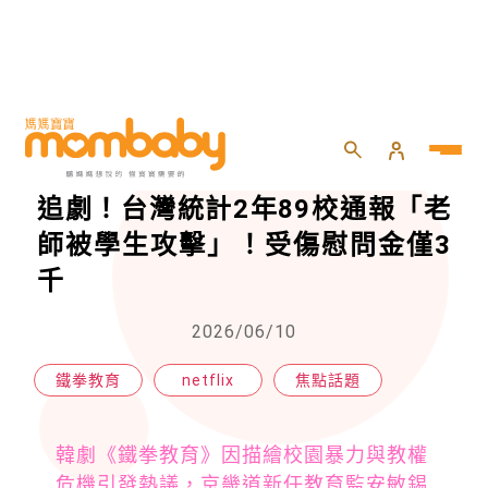
HOME
>
專欄
>
焦點話題
>
《鐵拳教育》爆紅，南韓教育監也追劇！台灣統計2年89校通報「老師被學生攻擊」！受傷慰問金僅3千
《鐵拳教育》爆紅，南韓教育監也
追劇！台灣統計2年89校通報「老
師被學生攻擊」！受傷慰問金僅3
千
2026/06/10
鐵拳教育
netflix
焦點話題
韓劇《鐵拳教育》因描繪校園暴力與教權
危機引發熱議，京畿道新任教育監安敏錫