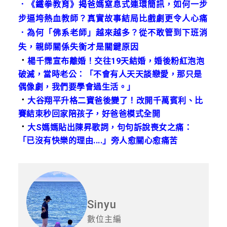
．
《鐵拳教育》揭爸媽窒息式連環簡訊，如何一步
步逼垮熱血教師？真實故事結局比戲劇更令人心痛
．
為何「佛系老師」越來越多？從不敢管到下班消
失，親師關係失衡才是關鍵原因
．
楊千霈宣布離婚！交往19天結婚，婚後粉紅泡泡
破滅，當時老公：「不會有人天天談戀愛，那只是
偶像劇，我們要學會過生活。」
．
大谷翔平升格二寶爸後變了！改開千萬賓利、比
賽結束秒回家陪孩子，好爸爸模式全開
．
大S媽媽貼出陳昇歌詞，句句訴說喪女之痛：
「已沒有快樂的理由....」旁人愈關心愈痛苦
Sinyu
數位主編