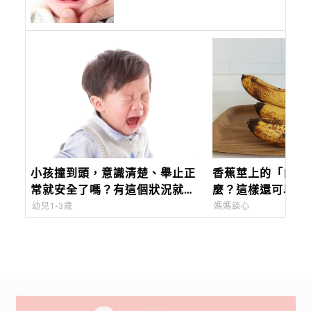
治療及照護！
小孩撞到頭，意識清楚、舉止正
香蕉莖上的「白色
常就安全了嗎？有這個狀況就要
麼？這樣還可以吃
注意！
桌上很NG！建議
幼兒1-3歲
媽媽談心
存期限！