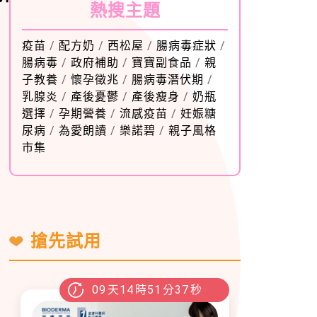
熱搜主題
疫苗
/
配方奶
/
西松屋
/
腸病毒症狀
/
腸病毒
/
政府補助
/
寶寶副食品
/
親
子教養
/
懷孕徵兆
/
腸病毒潛伏期
/
乳腺炎
/
產後憂鬱
/
產後瘦身
/
奶瓶
選擇
/
孕期營養
/
流感疫苗
/
妊娠糖
尿病
/
為愛朗讀
/
樂諾碧
/
親子風格
市集
搶先試用
09
天
14
時
51
分
35
秒