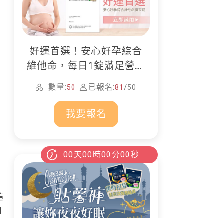
好運首選！安心好孕綜合
維他命，每日1錠滿足營養
所需
數量:
已報名:
/
50
81
50
我要報名
00
天
00
時
00
分
00
秒
這
自