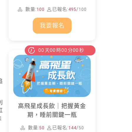
家清潔
數量:
已報名:
/
100
495
100
我要報名
00
天
00
時
00
分
00
秒
追
利
高飛星成長飲｜把握黃金
紅
期，睡前關鍵一瓶
未
數量:
已報名:
/
50
144
50