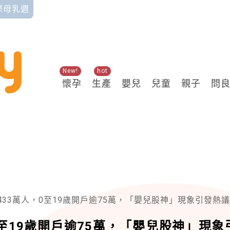
國際母乳週
New!
hot
懷孕
生產
嬰兒
兒童
親子
問
433萬人，0至19歲開戶逾75萬，「嬰兒股神」現象引發熱議
0至19歲開戶逾75萬，「嬰兒股神」現象