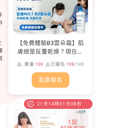
年
9
【免費體驗B3雲朵霜】肌
女
擇
膚總是反覆乾燥？現在就
第
加入貝膚黛瑪修護體驗計
數量:
已報名:
/
100
108
100
畫！
我要報名
21
天
14
時
51
分
36
秒