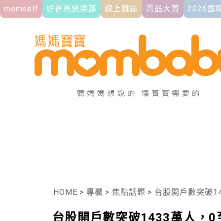
momself
好爸爸俱樂部
線上雜誌
菁品大賞
2026
HOME
>
專欄
>
焦點話題
>
台股開戶數突破1
台股開戶數突破1433萬人，