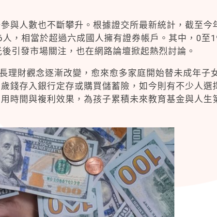
場參與人數也不斷攀升。根據證交所最新統計，截至今
96人，相當於超過六成國人擁有證券帳戶。其中，0至1
光後引發市場關注，也在網路論壇掀起熱烈討論。
家長理財觀念逐漸改變，愈來愈多家庭開始替未成年子
壓歲錢存入銀行定存或購買儲蓄險，如今則有不少人選
利用時間與複利效果，為孩子累積未來教育基金與人生