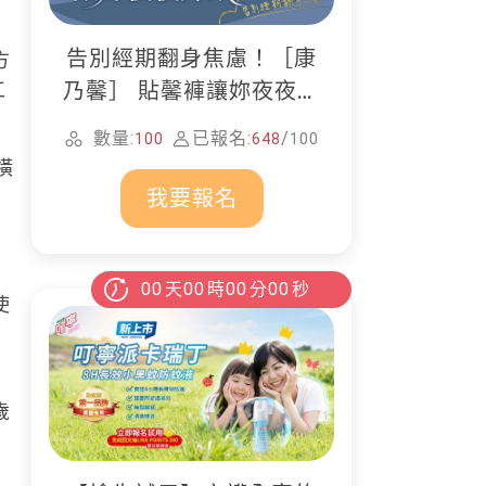
告別經期翻身焦慮！［康
方
工
乃馨］ 貼馨褲讓妳夜夜好
眠
數量:
已報名:
/
100
648
100
橫
我要報名
00
天
00
時
00
分
00
秒
使
，
歲