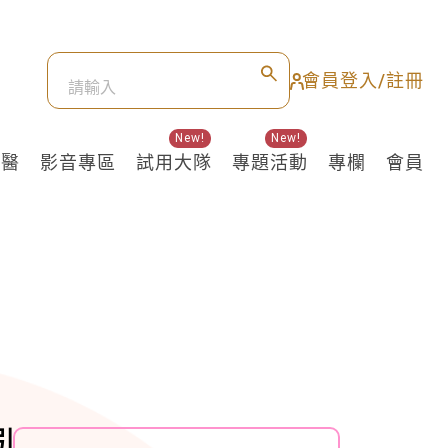
會員登入/註冊
New!
New!
良醫
影音專區
試用大隊
專題活動
專欄
會員
引