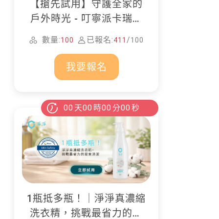
【搶先試用】守護全家的
戶外時光 - 叮寧派卡瑞丁
防蚊液
數量:
已報名:
/
100
411
100
我要報名
00
天
00
時
00
分
00
秒
1瓶抵多瓶！｜淨淨真濃縮
洗衣精，挑戰最省力的居