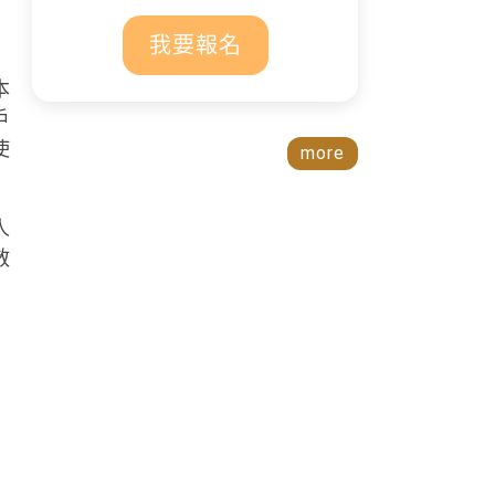
我要報名
本
戶
使
more
人
散