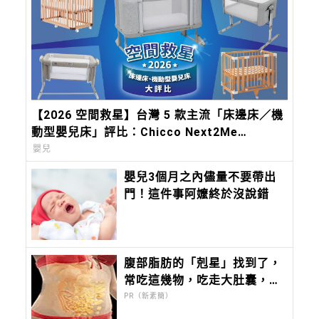
【2026 空間救星】台灣 5 款主流「床邊床／機
動型嬰兒床」評比：Chicco Next2Me
Forever，都會育兒的終極解方
嬰兒
嬰兒3個月之內儘量不要帶出
門！這件事阿嬤終於沒說錯
腹部脂肪的「剋星」找到了，
常吃這幾物，吃走大肚囊，瘦
出小蠻腰
PR（新素簡）