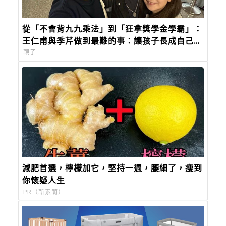
從「不會背九九乘法」到「狂拿獎學金學霸」：
王仁甫與季芹做到最難的事：讓孩子長成自己的
樣子
親子
減肥首選，檸檬加它，堅持一週，腰細了，瘦到
你懷疑人生
PR（新素簡）