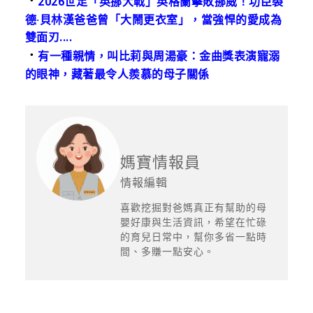
．
2026世足「英挪大戰」英格蘭擊敗挪威！功臣裘
德·貝林漢爸爸曾「大鬧更衣室」，當強悍的愛成為
雙面刃....
．
有一種親情，叫比莉與周湯豪：金曲獎表演寵溺
的眼神，藏著最令人羨慕的母子關係
媽寶情報員
情報編輯
喜歡挖掘對爸媽真正有幫助的母
嬰好康與生活資訊，希望在忙碌
的育兒日常中，幫你多省一點時
間、多賺一點安心。