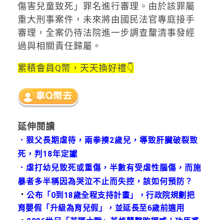
傷害兒童致死」罪名進行審理。由於該罪屬
重大刑事案件，未來將由國民法官專庭接手
審理，全案仍待法院進一步調查釐清事發經
過與相關責任歸屬。
累積會員Q幣，天天換好禮👇
延伸閱讀
．
狠父長期虐待，兩拳揍2歲兒，導致肝臟破裂致
死，判18年定讞
．
虐打幼兒致死或重傷，半數有受虐性腦傷，而施
暴者多半稱因為哭泣不止而失控，該如何預防？
．
公布「0到18歲全程支持計畫」，行政院規劃把
育嬰假「升級為育兒假」，並延長至6歲前適用