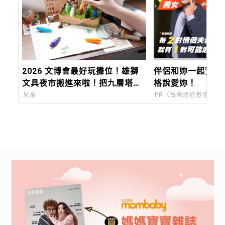
2026 文博會最好玩攤位！雄獅
伴侶和妳一起預防
文具夜市搬進來啦！把九層塔、
格說愛妳！
香菜、麻油變成香味筆 ，12 種
兒童
PR（台灣癌症基金會）
台味香氣寫進筆尖