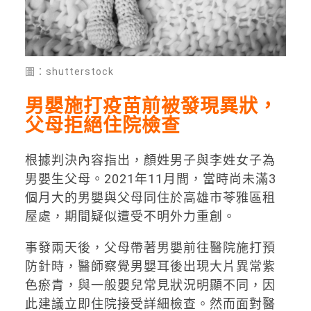
圖：shutterstock
男嬰施打疫苗前被發現異狀，
父母拒絕住院檢查
根據判決內容指出，顏姓男子與李姓女子為
男嬰生父母。2021年11月間，當時尚未滿3
個月大的男嬰與父母同住於高雄市苓雅區租
屋處，期間疑似遭受不明外力重創。
事發兩天後，父母帶著男嬰前往醫院施打預
防針時，醫師察覺男嬰耳後出現大片異常紫
色瘀青，與一般嬰兒常見狀況明顯不同，因
此建議立即住院接受詳細檢查。然而面對醫