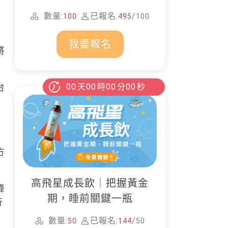
家清潔
數量:
已報名:
/
100
495
100
我要報名
將
00
天
00
時
00
分
00
秒
台
方
高飛星成長飲｜把握黃金
降
期，睡前關鍵一瓶
行
數量:
已報名:
/
50
144
50