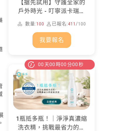
【搶先試用】守護全家的
戶外時光 - 叮寧派卡瑞丁
防蚊液
藥
數量:
已報名:
/
100
411
100
我要報名
隨
00
天
00
時
00
分
00
秒
管
域
展
1瓶抵多瓶！｜淨淨真濃縮
。
洗衣精，挑戰最省力的居