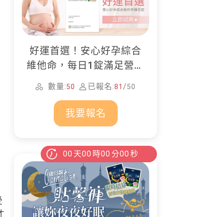
好運首選！安心好孕綜合
維他命，每日1錠滿足營養
所需
數量:
已報名:
/
50
81
50
我要報名
00
天
00
時
00
分
00
秒
受
才