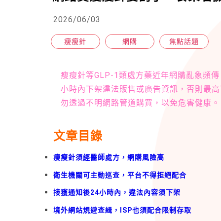
2026/06/03
瘦瘦針
網購
焦點話題
瘦瘦針等GLP-1類處方藥近年網購亂象頻
小時內下架違法販售或廣告資訊，否則最高
勿透過不明網路管道購買，以免危害健康。
文章目錄
瘦瘦針須經醫師處方，網購風險高
衛生機關可主動巡查，平台不得拒絕配合
接獲通知後24小時內，違法內容須下架
境外網站規避查緝，ISP也須配合限制存取