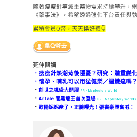
隨著瘦瘦針等減重藥物需求持續攀升，
《藥事法》，希望透過強化平台責任與
累積會員Q幣，天天換好禮👇
延伸閱讀
．
瘦瘦針熱潮背後隱憂？研究：體重變
．
懷孕、哺乳可以用猛健樂／週纖達嗎
．
創世之楓盛大開服
PR・Maplestory World
．
Artale 闇黑龍王首次登場
PR・Maplestory Worlds
．
歐陽妮妮產子，正臉曝光！張書豪興奮喊：