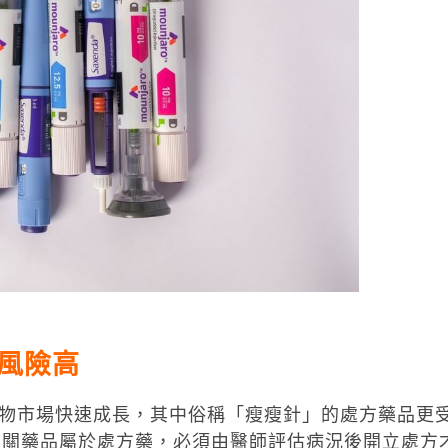
風險高
類藥物市場快速成長，其中俗稱「瘦瘦針」的處方藥品更
相關藥品屬於處方藥，必須由醫師評估病況後開立處方