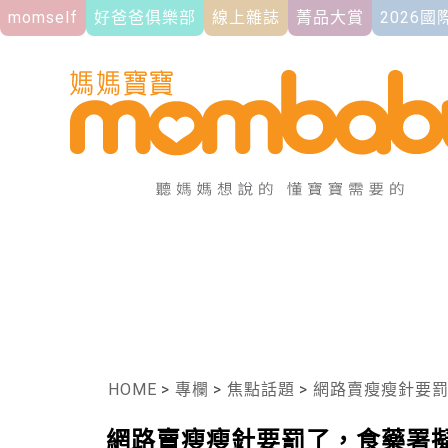
momself
好爸爸俱樂部
線上雜誌
菁品大賞
2026
HOME
>
專欄
>
焦點話題
>
網路賣瘦瘦針要罰
網路賣瘦瘦針要罰了，食藥署擬