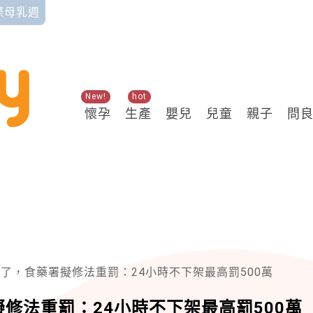
國際母乳週
New!
hot
懷孕
生產
嬰兒
兒童
親子
問
了，食藥署擬修法重罰：24小時不下架最高罰500萬
修法重罰：24小時不下架最高罰500萬