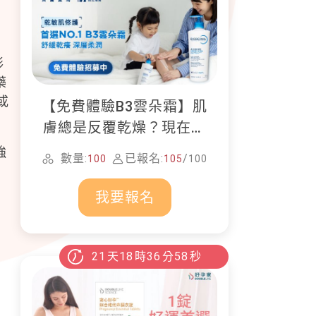
形
藥
或
【免費體驗B3雲朵霜】肌
膚總是反覆乾燥？現在就
加入貝膚黛瑪修護體驗計
強
數量:
已報名:
/
100
105
100
畫！
我要報名
21
天
18
時
36
分
56
秒