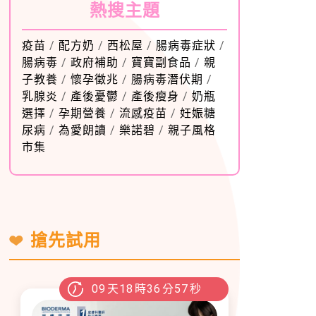
熱搜主題
疫苗
/
配方奶
/
西松屋
/
腸病毒症狀
/
腸病毒
/
政府補助
/
寶寶副食品
/
親
子教養
/
懷孕徵兆
/
腸病毒潛伏期
/
乳腺炎
/
產後憂鬱
/
產後瘦身
/
奶瓶
選擇
/
孕期營養
/
流感疫苗
/
妊娠糖
尿病
/
為愛朗讀
/
樂諾碧
/
親子風格
市集
搶先試用
09
天
18
時
36
分
55
秒