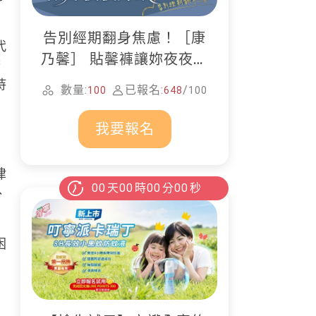
告別經期翻身焦慮！［康
代
乃馨］ 貼馨褲讓妳夜夜好
府
眠
持
數量:
已報名:
/
100
648
100
我要報名
律
00
天
00
時
00
分
00
秒
、
困