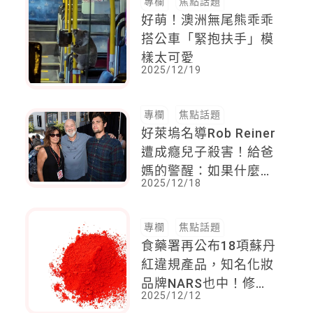
專欄
焦點話題
好萌！澳洲無尾熊乖乖
搭公車「緊抱扶手」模
樣太可愛
2025/12/19
專欄
焦點話題
好萊塢名導Rob Reiner
遭成癮兒子殺害！給爸
媽的警醒：如果什麼都
2025/12/18
做了也沒用，有時候，
放手不是殘忍
專欄
焦點話題
食藥署再公布18項蘇丹
紅違規產品，知名化妝
品牌NARS也中！修護
2025/12/12
霜、護髮精油都驗出