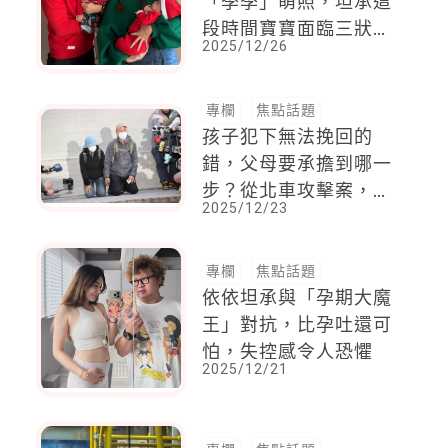
「季季」萌照，坦承這
段時間寶寶面臨三狀
2025/12/26
況，夫妻天天都在撐
專欄
焦點話題
孩子犯下無法挽回的
錯，父母要承擔到哪一
步？從北車攻擊案，張
2025/12/23
文父母下跪，看見社會
最難的提問
專欄
焦點話題
依依坦承與「孕期大魔
王」對抗，比孕吐還可
怕，失控感令人恐懼
2025/12/21