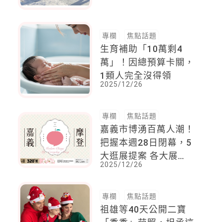
治
專欄
焦點話題
生育補助「10萬剩4
萬」！因總預算卡關，
1類人完全沒得領
2025/12/26
專欄
焦點話題
嘉義市博湧百萬人潮！
把握本週28日閉幕，5
大逛展提案 各大展
2025/12/26
覽、活動在「嘉」遍地
開花
專欄
焦點話題
祖雄等40天公開二寶