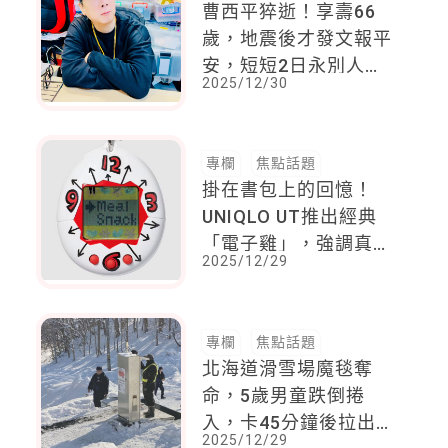
曹西平猝逝！享壽66
歲，地震後才發文報平
安，短短2日永別人
2025/12/30
世。注意猝逝8徵兆
專欄
焦點話題
掛在書包上的回憶！
UNIQLO UT推出經典
「電子雞」，強調真的
2025/12/29
能玩，網友回憶殺：童
年責任感的起點
專欄
焦點話題
北海道滑雪場魔毯奪
命，5歲男童跌倒捲
入，卡45分鐘後拉出不
2025/12/29