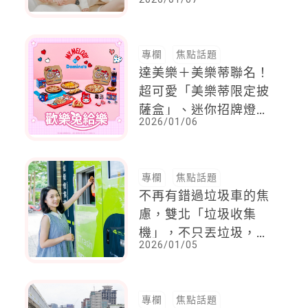
由單一方承擔「會被孩
子討厭」的角色
專欄
焦點話題
達美樂＋美樂蒂聯名！
超可愛「美樂蒂限定披
薩盒」、迷你招牌燈
2026/01/06
箱、翻轉魔法包
專欄
焦點話題
不再有錯過垃圾車的焦
慮，雙北「垃圾收集
機」，不只丟垃圾，還
2026/01/05
能回饋現金
專欄
焦點話題