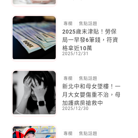
專欄
焦點話題
2025歲末津貼！勞保
局一早發6筆錢，符資
格拿近10萬
2025/12/31
專欄
焦點話題
新北中和母女墜樓！一
月大女嬰傷重不治，母
加護病房搶救中
2025/12/30
專欄
焦點話題