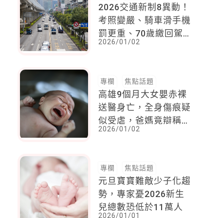
2026交通新制8異動！
考照變嚴、騎車滑手機
罰更重、70歲繳回駕照
2026/01/02
回饋3.6萬
專欄
焦點話題
高雄9個月大女嬰赤裸
送醫身亡，全身傷痕疑
似受虐，爸媽竟辯稱外
2026/01/02
出領養狗，獨留女嬰在
家
專欄
焦點話題
元旦寶寶難敵少子化趨
勢，專家憂2026新生
兒總數恐低於11萬人
2026/01/01