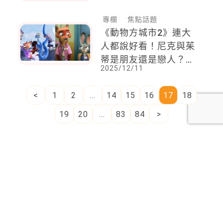
專欄
焦點話題
《動物方城市2》連大
人都說好看！尼克與茱
蒂是朋友還是戀人？新
2025/12/11
角色毒蛇蓋瑞是刻板印
象的反派嗎？看完之後
<
1
2
...
14
15
16
17
18
小孩可能會問你的事
19
20
...
83
84
>