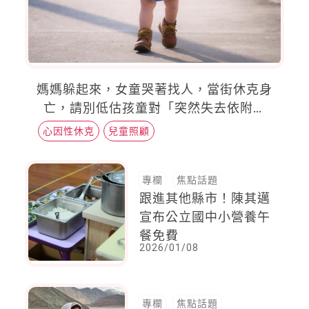
媽媽躲起來，女童哭著找人，當街休克身
亡，請別低估孩童對「突然失去依附對
象」的恐懼
心因性休克
兒童照顧
專欄
焦點話題
跟進其他縣市！陳其邁
宣布公立國中小營養午
餐免費
2026/01/08
專欄
焦點話題