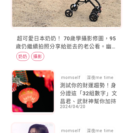
超可愛日本奶奶！ 70歲學攝影修圖，95
歲仍繼續拍照分享給逝去的老公看。幽默
活力超圈粉！
奶奶
攝影
momself
深夜me time
測試你的財運趨勢！身
分證這「32組數字」文
昌君、武財神幫你加持
2024/04/20
momself
深夜me time