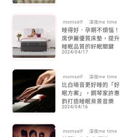
momself
深夜me time
睡得好．孕期不煩惱！
席伊麗優質床墊，提升
睡眠品質的好眠關鍵
2024/04/17
momself
深夜me time
比白噪音更好睡的「好
眠方案」，鋼琴家許惠
鈞打造睡眠背景音樂
2024/04/16
momself
深夜me time