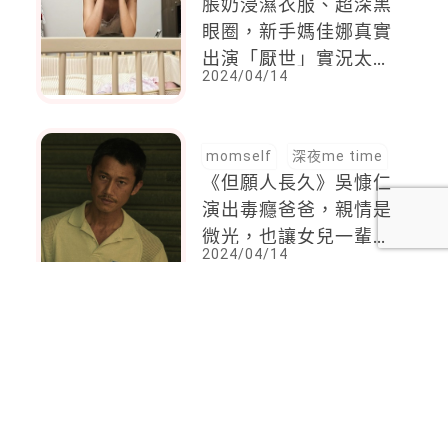
脹奶浸濕衣服、超深黑
眼圈，新手媽佳娜真實
出演「厭世」實況太可
2024/04/14
愛
momself
深夜me time
《但願人長久》吳慷仁
演出毒癮爸爸，親情是
微光，也讓女兒一輩子
2024/04/14
在愛中追逐理想父親的
形象
<
1
2
...
42
43
44
45
46
47
48
...
152
153
>