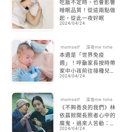
吃飯不定時，也會影響
睡眠品質！從這兩點做
起，從此一夜好眠
2024/04/24
momself
深夜me time
本週是「世界免疫
週」！呼籲家長按時帶
家中小孩前往接種兒童
2024/04/24
常規疫苗，共有9種19
劑次
momself
深夜me time
《不夠善良的我們》林
依晨掀開長照者心中的
魔鬼，過來人苦勸：善
2024/04/24
用1966！