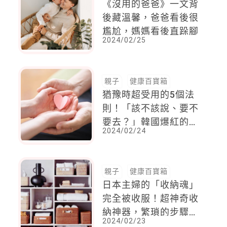
《沒用的爸爸》一文背
後藏溫馨，爸爸看後很
尷尬，媽媽看後直跺腳
2024/02/25
親子
健康百寶箱
猶豫時超受用的5個法
則！「該不該說、要不
要去？」韓國爆紅的人
2024/02/24
生哲學，讓你不再糾結
親子
健康百寶箱
日本主婦的「收納魂」
完全被收服！超神奇收
納神器，繁瑣的步驟1
2024/02/23
秒就搞定