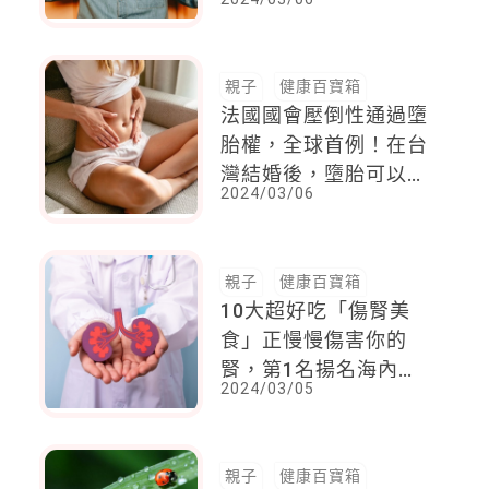
說太多，否則孩子只會
越反抗
親子
健康百寶箱
法國國會壓倒性通過墮
胎權，全球首例！在台
灣結婚後，墮胎可以自
2024/03/06
己決定嗎？
親子
健康百寶箱
10大超好吃「傷腎美
食」正慢慢傷害你的
腎，第1名揚名海內
2024/03/05
外！
親子
健康百寶箱