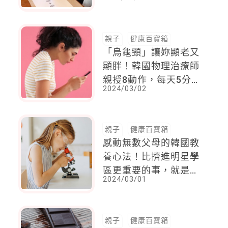
人，他在旁邊終於看不
下去了
親子
健康百寶箱
「烏龜頸」讓妳顯老又
顯胖！韓國物理治療師
親授8動作，每天5分鐘
2024/03/02
教你練出天鵝頸
親子
健康百寶箱
感動無數父母的韓國教
養心法！比擠進明星學
區更重要的事，就是這
2024/03/01
四點
親子
健康百寶箱