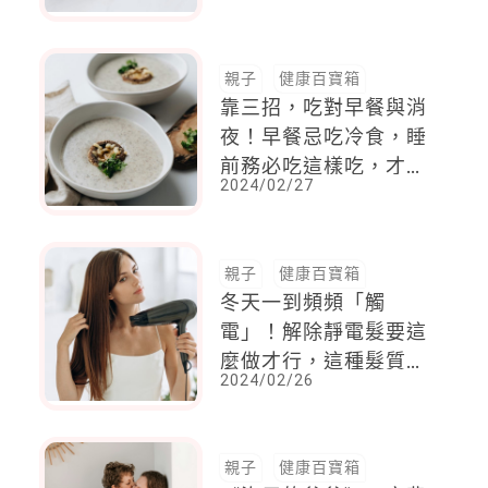
癌體質，「兩禁忌」要
注意
親子
健康百寶箱
靠三招，吃對早餐與消
夜！早餐忌吃冷食，睡
前務必吃這樣吃，才不
2024/02/27
會影響睡眠品質
親子
健康百寶箱
冬天一到頻頻「觸
電」！解除靜電髮要這
麼做才行，這種髮質最
2024/02/26
容易受到突擊
親子
健康百寶箱