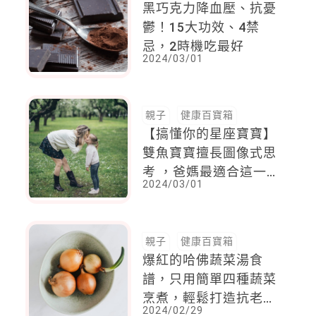
黑巧克力降血壓、抗憂
鬱！15大功效、4禁
忌，2時機吃最好
2024/03/01
親子
健康百寶箱
【搞懂你的星座寶寶】
雙魚寶寶擅長圖像式思
考 ，爸媽最適合這一
2024/03/01
招來聽懂他們的話語
親子
健康百寶箱
爆紅的哈佛蔬菜湯食
譜，只用簡單四種蔬菜
烹煮，輕鬆打造抗老抗
2024/02/29