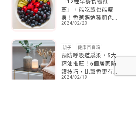
「12種早餐食物推
薦」，能吃飽也能瘦
身！香蕉選這種顏色，
2024/02/20
綠茶加入「這一味」更
美味
親子
健康百寶箱
預防呼吸道感染，5大
精油推薦！6個居家防
護技巧，比薰香更有用
2024/02/19
就要這樣做
<
1
2
...
84
85
86
87
88
89
90
...
116
117
>