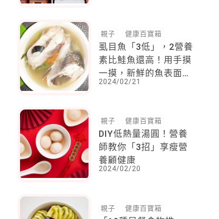
親子
健康百寶箱
虱目魚「3低」，2營養
素比鮭魚還高！用手摸
一摸，新鮮的魚表面有
2024/02/21
「這個」
親子
健康百寶箱
DIY低熱量湯圓！營養
師教你「3招」享瘦營
養顧健康
2024/02/20
親子
健康百寶箱