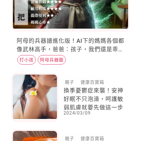
阿母的兵器譜進化版！AI下的媽媽各個都
像武林高手，爸爸：孩子，我們還是乖乖
聽話比較安全
打小孩
阿母兵器圖
親子
健康百寶箱
換季憂鬱症來襲！安神
好眠不只泡澡，呵護敏
弱肌膚就要先做這一步
2024/03/09
親子
健康百寶箱