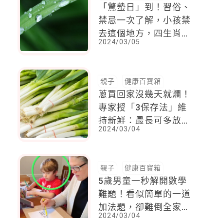
「驚蟄日」到！習俗、
禁忌一次了解，小孩禁
去這個地方，四生肖要
2024/03/05
特別注意健康
親子
健康百寶箱
蔥買回家沒幾天就爛！
專家授「3保存法」維
持新鮮：最長可多放30
2024/03/04
天 ，要用時也超方便
親子
健康百寶箱
5歲男童一秒解開數學
難題！看似簡單的一道
加法題，卻難倒全家
2024/03/04