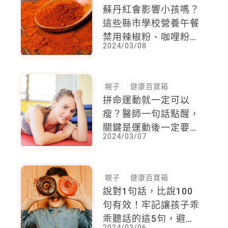
蘇丹紅會影響小孩嗎？
這些縣市學校營養午餐
禁用辣椒粉、咖哩粉一
2024/03/08
次看
親子
健康百寶箱
拼命運動就一定可以
瘦？醫師一句話點醒，
關鍵是運動後一定要
2024/03/07
「這麼吃」 才行
親子
健康百寶箱
說對1句話，比說100
句有效！牢記讓孩子乖
乖聽話的這5句，避免
2024/03/06