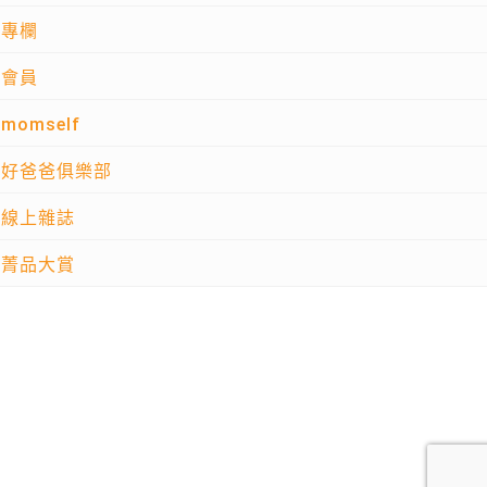
專欄
會員
momself
好爸爸俱樂部
線上雜誌
菁品大賞