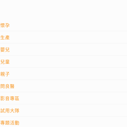
懷孕
生產
嬰兒
兒童
親子
問良醫
影音專區
試用大隊
專題活動