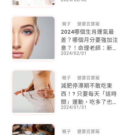
容易人來瘋，這婆婆凡
事要先商量
親子
健康百寶箱
2024哪個生肖運氣最
差？哪個月分要強加注
意？！命理老師：新春
2024/02/01
好運勢，就靠「這動
作」來補運氣、補人緣
親子
健康百寶箱
減肥停滯期不敢吃東
西！? 只要每天「這時
間」運動，吃多了也不
2024/01/31
怕，還更容易燃燒脂肪
親子
健康百寶箱