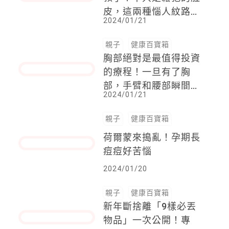
生小孩老公到場3分
鐘，就被婆婆趕回家！
婆婆冷回：這裡這麼多
2024/01/23
醫護人員，妳自己待在
這也可以吧？
親子
健康百寶箱
產後「走山」的身材有
救了！不只是鬆弛的肚
皮，這兩種惱人紋路，
2024/01/21
都可以靠醫美來減緩
親子
健康百寶箱
胸部絕對是最值得投資
的療程！一旦有了胸
部，手臂和腰部瞬間也
2024/01/21
就縮小尺寸