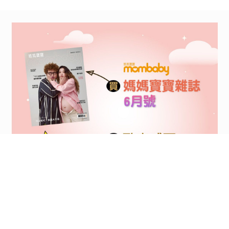
減肥少吃白飯可以嗎？
低碳水化合物飲食法隱
藏的「肥胖陷阱」，反
2024/01/17
而會讓身體水腫、糖尿
病上身
親子
健康百寶箱
2024年龍寶寶這樣取
名最福氣！精選37個最
適合的名字，40個要避
2024/01/16
免的名字，爸媽一定要
筆記
<
1
2
...
87
88
89
90
91
92
93
...
116
117
>