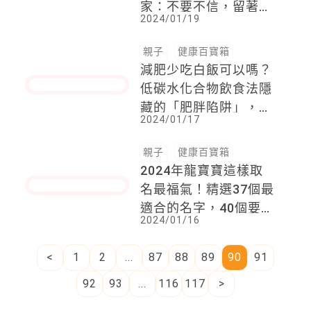
親子
健康百寶箱
荷爾蒙來搗亂！孕期長
痘痘好苦惱
2024/01/20
親子
健康百寶箱
新年斷捨離「9樣必丟
物品」一次公開！專
家：不要不信，留著只
2024/01/19
會衰運上身，以為會用
的「這東西」丟了不可
惜
親子
健康百寶箱