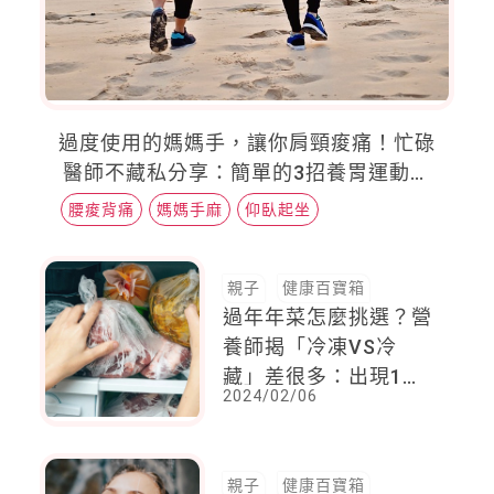
過度使用的媽媽手，讓你肩頸痠痛！忙碌
醫師不藏私分享：簡單的3招養胃運動，
意外讓痛痛不見了！
腰痠背痛
媽媽手麻
仰臥起坐
親子
健康百寶箱
過年年菜怎麼挑選？營
養師揭「冷凍VS冷
藏」差很多：出現1狀
2024/02/06
況別買
親子
健康百寶箱