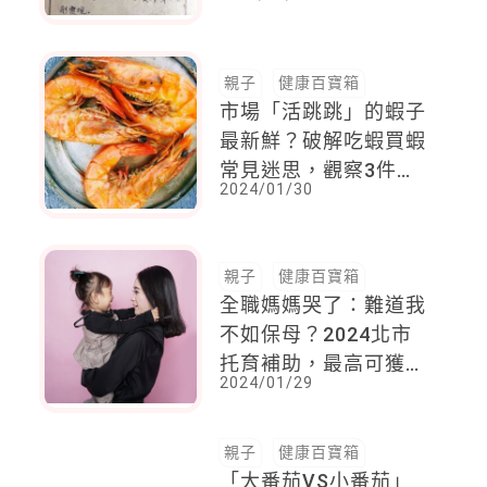
讓兒子孫女當場折服
親子
健康百寶箱
市場「活跳跳」的蝦子
最新鮮？破解吃蝦買蝦
常見迷思，觀察3件事
2024/01/30
挑到新鮮蝦子
親子
健康百寶箱
全職媽媽哭了：難道我
不如保母？2024北市
托育補助，最高可獲1
2024/01/29
萬8000元，在家帶孩
的媽媽卻只有5000
元，整整差3.6倍
親子
健康百寶箱