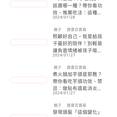
「大番茄VS小番茄」
該選哪一種？帶你看功
效、推薦吃法：這種直
2024/01/28
接吃
親子
健康百寶箱
照顧好自己，就是給孩
子最好的陪伴！別輕易
讓負面情緒被孩子吸
2024/01/27
收，每周20分鐘的正念
練習 ，從獨處開始
親子
健康百寶箱
煮火鍋加芋頭是邪教？
帶你看吃芋頭功效、禁
忌：做貼布還能消炎傷
2024/01/27