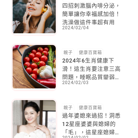
四招刺激腦內啡分泌，
簡單讓你幸福感加倍！
洗澡做這件事超有用
2024/02/04
親子
健康百寶箱
2024年6生肖健康下
滑！這生肖要注意三高
問題，睡眠品質變弱，
2024/02/03
這生肖要避免熬夜時間
過長
親子
健康百寶箱
過年婆媳來過招！洞悉
12星座婆婆與媳婦的
「毛」，這星座媳婦最
2024/02/02