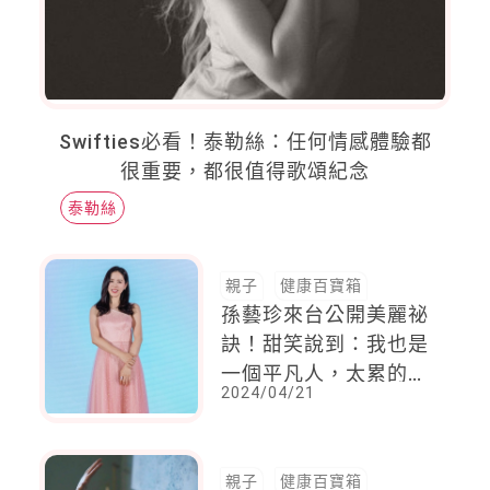
Swifties必看！泰勒絲：任何情感體驗都
很重要，都很值得歌頌紀念
泰勒絲
親子
健康百寶箱
孫藝珍來台公開美麗祕
訣！甜笑說到：我也是
一個平凡人，太累的話
2024/04/21
就直接閉上眼睛放空
親子
健康百寶箱