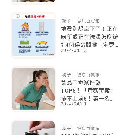
親子
健康百寶箱
地震別躲桌下了！正在
廁所或正在洗澡怎麼辦
? 4個保命關鍵一定要
2024/04/03
記住
親子
健康百寶箱
食品中毒案件數
TOP5！「黃麴毒素」
排不上前5！第一名竟
2024/04/01
是「它」，5大致病因
素傳染途徑一次看
親子
健康百寶箱