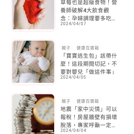
草莓也是超級食物！營
養師破解4大飲食觀
念：孕婦調理要多吃、
2024/04/07
過敏體質過量要小心
親子
健康百寶箱
「寶寶逃生包」該帶什
麼！這段期間切記，不
要對嬰兒「做這件事」
2024/04/05
親子
健康百寶箱
地震「家中災情」可以
報稅！房屋牆壁有損壞
脫落，專家呼籲一定要
2024/04/04
「先做這件事！」