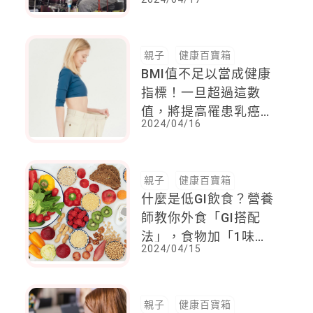
子情緒小炸彈
親子
健康百寶箱
BMI值不足以當成健康
指標！一旦超過這數
值，將提高罹患乳癌、
2024/04/16
大腸癌與子宮內膜癌機
率
親子
健康百寶箱
什麼是低GI飲食？營養
師教你外食「GI搭配
法」，食物加「1味」
2024/04/15
可降GI值
親子
健康百寶箱