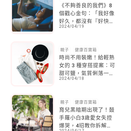
《不夠善良的我們》8
個戳心金句：「我好像
好久，都沒有『好快
2024/04/19
樂』的感覺」真實寫出
媽媽的心聲
親子
健康百寶箱
時尚不用裝嫩！給輕熟
女的 3 種穿搭提案：可
甜可鹽，氣質俐落一次
2024/04/18
駕馭
親子
健康百寶箱
育兒黑暗期出現了！鼓
手羅小白3歲愛女失控
爆哭，4招教你拆解孩
2024/04/17