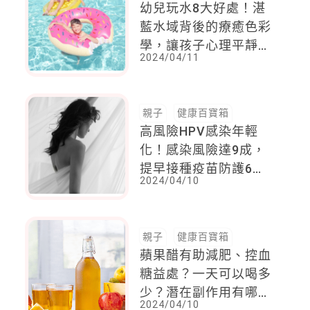
幼兒玩水8大好處！湛
藍水域背後的療癒色彩
學，讓孩子心理平靜放
2024/04/11
鬆
親子
健康百寶箱
高風險HPV感染年輕
化！感染風險達9成，
提早接種疫苗防護6癌1
2024/04/10
病
親子
健康百寶箱
蘋果醋有助減肥、控血
糖益處？一天可以喝多
少？潛在副作用有哪
2024/04/10