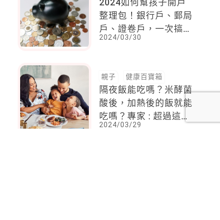
2024如何幫孩子開戶
整理包！銀行戶、郵局
戶、證卷戶，一次搞定
2024/03/30
孩子的儲蓄與投資
親子
健康百寶箱
隔夜飯能吃嗎？米酵菌
酸後，加熱後的飯就能
吃嗎？專家 : 超過這時
2024/03/29
間就要小心
<
1
2
...
81
82
83
84
85
86
87
...
116
117
>