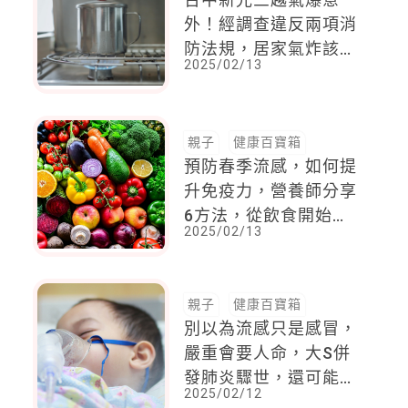
外！經調查違反兩項消
防法規，居家氣炸該如
2025/02/13
何預防？聞到瓦斯味道
， 這「四個電器」千
萬別開
親子
健康百寶箱
預防春季流感，如何提
升免疫力，營養師分享
6方法，從飲食開始調
2025/02/13
整
親子
健康百寶箱
別以為流感只是感冒，
嚴重會要人命，大S併
發肺炎驟世，還可能引
2025/02/12
發這幾種併發症