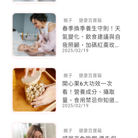
流來了或下雨也不怕
親子
健康百寶箱
春季換季養生守則！天
氣變化、飲食建議與自
我照顧，加碼紅棗玫瑰
2025/02/19
飲，滋養氣血，由內而
外補出氣色
親子
健康百寶箱
開心果6大功效一次
看！營養成分、攝取
量、食用禁忌你知道
2025/02/19
嗎？吃太多恐怕有這個
問題
親子
健康百寶箱