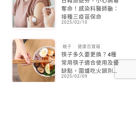
日韓旅遊夯，小心病毒
奪命！感染科醫師籲：
接種三疫苗保命
2025/02/10
親子
健康百寶箱
筷子多久要更換？4種
常用筷子適合使用及優
缺點，圍爐吃火鍋別用
2025/02/09
這種！
<
1
2
...
56
57
58
59
60
61
62
...
116
117
>