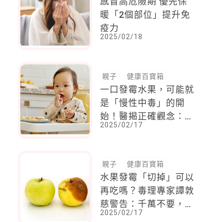
感冒高危險期 優先保
暖「2個部位」提升免
疫力
2025/02/18
親子
健康百寶箱
一口發霉水果，可能就
是「慢性中毒」的開
始！醫揭正確觀念：有
2025/02/17
發霉整顆丟、選完整無
傷水果、通風乾爽保存
親子
健康百寶箱
水果發霉「切掉」可以
再吃嗎？毒理專家譚敦
慈警告：千萬不要，很
2025/02/17
多有毒物質都是無色無