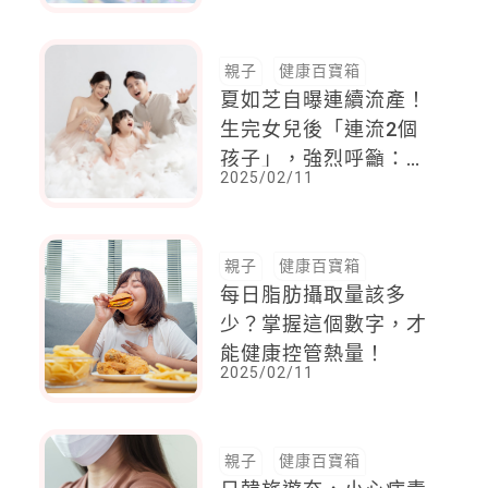
親子
健康百寶箱
夏如芝自曝連續流產！
生完女兒後「連流2個
孩子」，強烈呼籲：經
2025/02/11
血過多就要檢查
親子
健康百寶箱
每日脂肪攝取量該多
少？掌握這個數字，才
能健康控管熱量！
2025/02/11
親子
健康百寶箱