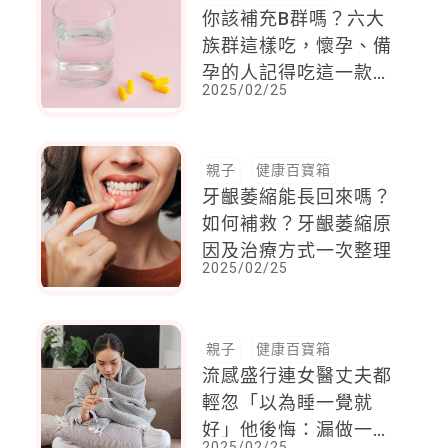
你該補充B群嗎？六大
族群這樣吃，懷孕、備
孕的人記得吃這一款，
2025/02/25
有助於胎兒發育時，幫
助神經正常生長
親子
健康百寶箱
牙齦萎縮能長回來嗎？
如何補救？牙齦萎縮原
因及治療方式一次整理
2025/02/25
親子
健康百寶箱
流感盛行連女醫丈夫都
輕忽「以為睡一覺就
好」他後悔：漏做一事
2025/02/25