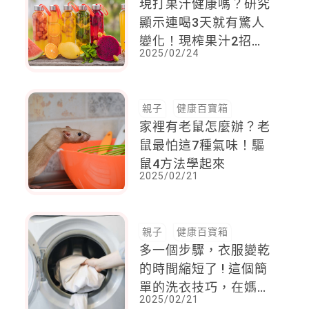
現打果汁健康嗎？研究
顯示連喝3天就有驚人
變化！現榨果汁2招逆
2025/02/24
轉安心喝
親子
健康百寶箱
家裡有老鼠怎麼辦？老
鼠最怕這7種氣味！驅
鼠4方法學起來
2025/02/21
親子
健康百寶箱
多一個步驟，衣服變乾
的時間縮短了 ! 這個簡
單的洗衣技巧，在媽媽
2025/02/21
圈火了，全網媽媽：寒