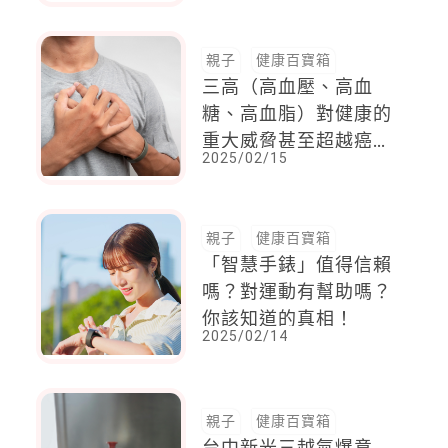
味的！這2種食物最危
險
親子
健康百寶箱
三高（高血壓、高血
糖、高血脂）對健康的
重大威脅甚至超越癌
2025/02/15
症。高血脂堪稱「隱形
健康殺手」，20歲以上
國人高血脂盛行率高達
親子
健康百寶箱
31%
「智慧手錶」值得信賴
嗎？對運動有幫助嗎？
你該知道的真相！
2025/02/14
親子
健康百寶箱
台中新光三越氣爆意