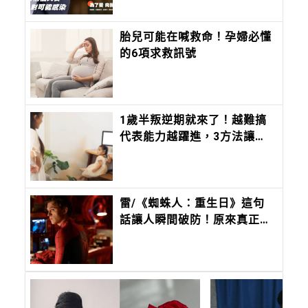
胎兒可能在喊救命！孕婦必懂
的6項求救訊號
1歲半叛逆期就來了！越難搞
代表能力越躍進，3方法讓孩
子不生氣，別在哭鬧時說教
雷/《蜘蛛人：重生日》這句
話讓人瞬間破防！原來真正無
堅不摧的，是曾被深愛過的孩
子