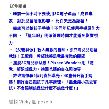
延伸閱讀
．
睡前一個小時不要使用3C電子產品！成長專
家：對於兒童睡眠影響， 比白天更為顯著！
．
幾歲可以給孩子手機？不同年紀使用手機原則大
不同 ， 「這年紀」明確管理時間才能避免影響視
力
．
【父親群像】救人無數的醫師，卻只盼女兒活著
就好！王聖儒：希望她笑是我最卑微的願望
．
擺脫3C育兒罪惡感！Pixsee Wonders用「聽
覺」解鎖想像力，換回爸媽的自在與從容
．
許瑋甯懷孕4個月喜訊曝光，40歲晉升新手媽
媽！期許自己跟孩子凡事講理，「盡量讓小孩去嘗
試，不會限制該做些什麼不該做什麼 ! 」
編輯 Vicky 圖 pexels