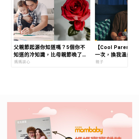
父親節起源你知道嗎？5個你不
【Cool Paren
知道的冷知識，比母親節晚了近
一次，換我溫柔接
60年，只有台灣、蒙古在過「88
Sweet john主唱
媽媽談心
親子
節」！
陪我築起兒子的移