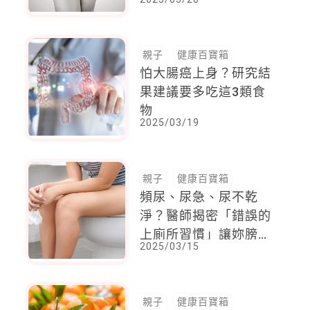
人」
親子
健康百寶箱
怕大腸癌上身？研究結
果建議要多吃這3類食
物
2025/03/19
親子
健康百寶箱
頻尿、尿急、尿不乾
淨？醫師揭密「錯誤的
上廁所習慣」讓妳膀胱
2025/03/15
越來越弱！
親子
健康百寶箱