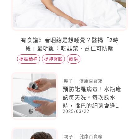
有食譜》春睏總是想睡覺？醫揭「2時
段」最明顯：吃韭菜、薏仁可防睏
提振精神
提神醒腦
疲倦
親子
健康百寶箱
預防諾羅病毒！水瓶應
該每天洗。每次飲水
時，嘴巴的細菌會進入
2025/03/22
瓶內，手部的細菌也會
附著在瓶身上
親子
健康百寶箱