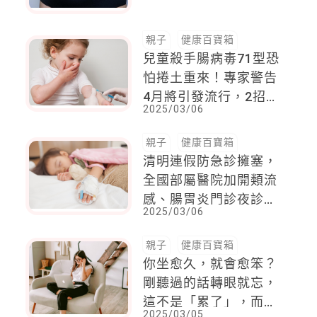
親子
健康百寶箱
兒童殺手腸病毒71型恐
怕捲土重來！專家警告
4月將引發流行，2招有
2025/03/06
效預防，2個月嬰兒以
上有疫苗可打
親子
健康百寶箱
清明連假防急診擁塞，
全國部屬醫院加開類流
感、腸胃炎門診夜診！
2025/03/06
這9症狀病人可優先處
置
親子
健康百寶箱
你坐愈久，就會愈笨？
剛聽過的話轉眼就忘，
這不是「累了」，而是
2025/03/05