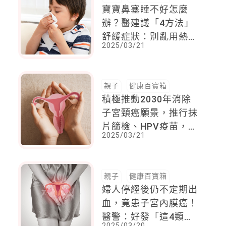
寶寶鼻塞睡不好怎麼
辦？醫建議「4方法」
舒緩症狀：別亂用熱水
2025/03/21
蒸氣
親子
健康百寶箱
積極推動2030年消除
子宮頸癌願景，推行抹
片篩檢、HPV疫苗，成
2025/03/21
功降低子宮頸癌發生率
與死亡率逾70%
親子
健康百寶箱
婦人停經後仍不定期出
血，竟患子宮內膜癌！
醫警：好發「這4類
2025/03/20