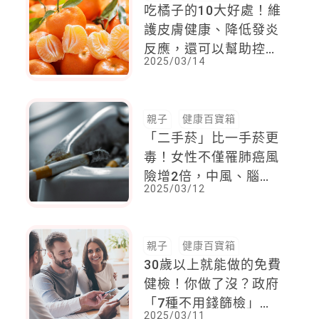
吃橘子的10大好處！維
護皮膚健康、降低發炎
反應，還可以幫助控制
2025/03/14
體重
親子
健康百寶箱
「二手菸」比一手菸更
毒！女性不僅罹肺癌風
險增2倍，中風、腦出
2025/03/12
血機率也翻倍
親子
健康百寶箱
30歲以上就能做的免費
健檢！你做了沒？政府
「7種不用錢篩檢」看
2025/03/11