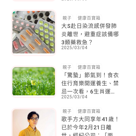
大腦開始老化
親子
健康百寶箱
大S赴日染流感併發肺
炎離世，避重症該備哪
3類藥救急？
2025/03/04
親子
健康百寶箱
「驚蟄」節氣到！食衣
住行育樂開運養生、禁
忌一次看，6生肖運勢
2025/03/04
最旺4生肖注意健康
親子
健康百寶箱
歌手方大同享年41歲！
已於今年2月21日離
世，經紀公司：「面對