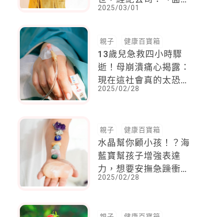
2025/03/01
頑疾5年，平靜安詳地
離開世界。」
親子
健康百寶箱
13歲兒急救四小時驟
逝！母崩潰痛心揭露：
現在這社會真的太恐怖
2025/02/28
了 ，孩子被帶到廁所
強迫餵毒，同學長期霸
凌....檢方校方回應了
親子
健康百寶箱
水晶幫你顧小孩！？海
藍寶幫孩子增強表達
力，想要安撫急躁衝動
2025/02/28
的寶貝，就要人見人愛
的「這一款」
親子
健康百寶箱