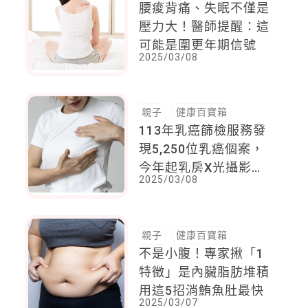
腰痠背痛、失眠不僅是
壓力大！醫師提醒：這
可能是圍更年期信號
2025/03/08
親子
健康百寶箱
113年乳癌篩檢服務發
現5,250位乳癌個案，
今年起乳房X光攝影檢
2025/03/08
查補助對象，擴大為40
歲至74歲婦女
親子
健康百寶箱
不是小腹！專家揪「1
特徵」是內臟脂肪堆積
用這5招消鮪魚肚最快
2025/03/07