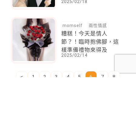
2025/02/18
寫下：「感恩遇見，今
後各⾃安好。 」
momself
兩性情感
糟糕！今天是情人
節？！臨時抱佛腳，這
樣準備禮物來得及
2025/02/14
<
1
2
3
4
5
6
7
8
...
27
28
>