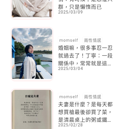
群，只是懶惰而已
2025/03/09
momself
兩性情感
婚姻嘛，很多事忍一忍
就過去了！丁寧：一段
關係中，常常就是這些
2025/03/04
小事累積到後面無法再
繼續愛對方
momself
兩性情感
夫妻是什麼？是每天都
想買槍最後卻買了菜，
是清晨桌上的粥或鐵板
2025/02/28
麵加蛋、晚上下班回家