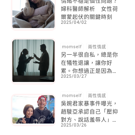
情緒不穩是個性問題？
婦科醫師解析 女性荷
爾蒙起伏的關鍵時刻
2025/04/02
momself
兩性情感
另一半很自私，總是你
在犧牲退讓，讓你好
累。你想過正是因為你
2025/03/27
一直退讓，才造成現在
的局面？看看專家怎麼
說
momself
兩性情感
吳婉君家暴事件曝光，
趙駿亞承認自己「壓抑
對方、說話羞辱人」！
2025/03/26
道歉長文透露恐怖情人