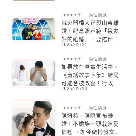
時那一句「你辛苦了」
momself
兩性情感
滅火器楊大正與山東離
婚！紀念照示範「最友
好的離婚」，要陪伴彼
2025/02/21
此優雅老去，一起快樂
育兒
momself
兩性情感
如果放在真實生活中，
《童話故事下集》結局
可能會被改寫！行政院
2025/02/20
拍板定案，未來夫妻5
年內分居3年，就可離
婚
momself
兩性情感
陳妍希、陳曉宣布離
婚！不婚族一頭栽進愛
情裡 ，如今微博發文