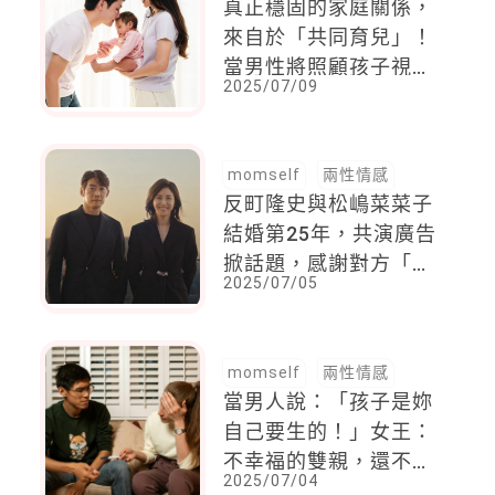
真正穩固的家庭關係，
來自於「共同育兒」！
當男性將照顧孩子視為
2025/07/09
自己的責任，而非對妻
子的支援時，夫妻關係
的滿意度才會提高
momself
兩性情感
反町隆史與松嶋菜菜子
結婚第25年，共演廣告
掀話題，感謝對方「你
2025/07/05
始終如一」
momself
兩性情感
當男人說：「孩子是妳
自己要生的！」女王：
不幸福的雙親，還不如
2025/07/04
「快樂的單親」