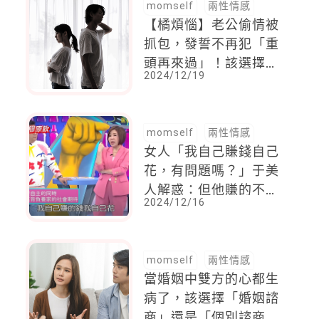
momself
兩性情感
【橘煩惱】老公偷情被
抓包，發誓不再犯「重
頭再來過」！該選擇原
2024/12/19
諒還是放生？
momself
兩性情感
女人「我自己賺錢自己
花，有問題嗎？」于美
人解惑：但他賺的不能
2024/12/16
自己花，社會上對男人
的期待不一樣
momself
兩性情感
當婚姻中雙方的心都生
病了，該選擇「婚姻諮
商」還是「個別諮商