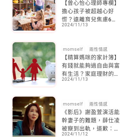
【曾心怡心理師專欄】
擔心孩子被超越心好
慌？遠離育兒焦慮6心
2024/11/13
法
momself
兩性情感
【精算媽咪的家計簿】
有錢就能夠過自由與富
有生活？家庭理財的重
2024/11/13
要性，你必須知道
momself
兩性情感
《影后》謝盈萱演活能
幹妻子的難題，薛仕凌
被寵到出軌，道歉：
2024/11/12
「謝謝你在我忘記謝謝