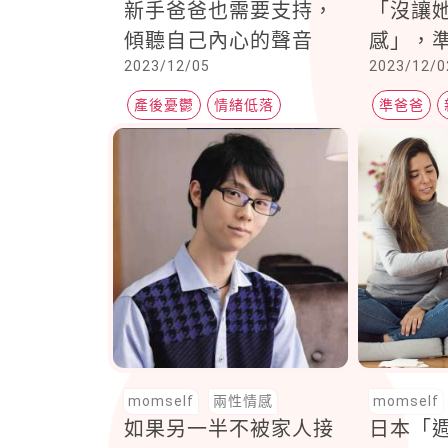
新手爸爸也需要支持，
「沒讓
傾聽自己內心的聲音
感」，
2023/12/05
2023/12/0
友：那
產後憂鬱
情緒低落
準爸爸
產後情緒低落
momself
兩性情感
momself
如果另一半不被家人接
日本「