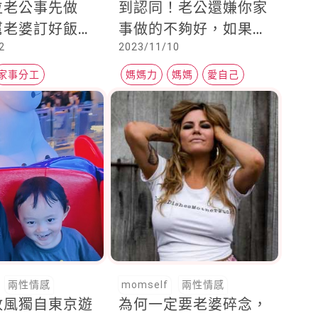
位老公事先做
到認同！老公還嫌你家
幫老婆訂好飯
事做的不夠好，如果你
2
2023/11/10
她享受一個人的
的努力得不到認同，該
怎麼辦？
家事分工
媽媽力
媽媽
愛自己
兩性情感
momself
兩性情感
放風獨自東京遊
為何一定要老婆碎念，