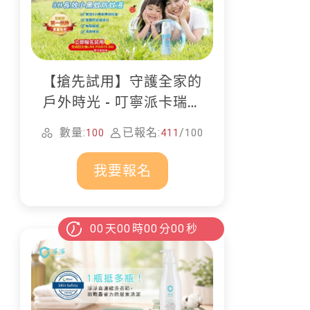
【搶先試用】守護全家的
戶外時光 - 叮寧派卡瑞丁
防蚊液
數量:
已報名:
/
100
411
100
我要報名
00
天
00
時
00
分
00
秒