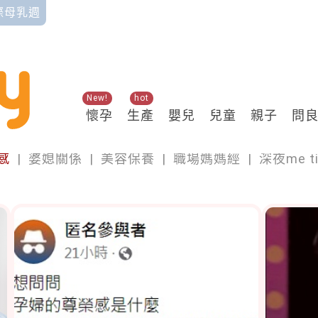
國際母乳週
New!
hot
懷孕
生產
嬰兒
兒童
親子
問
momself
感
|
婆媳關係
|
美容保養
|
職場媽媽經
|
深夜me t