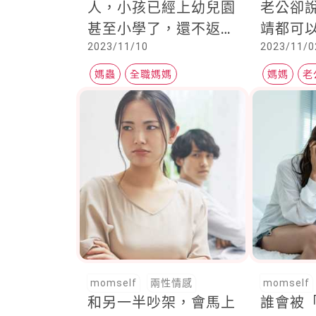
人，小孩已經上幼兒園
老公卻
甚至小學了，還不返回
靖都可
2023/11/10
2023/11/0
職場、無生產力在家花
去迪士
老公的錢，你怎麼看
不行？
媽蟲
全職媽媽
媽媽
老
呢？
momself
兩性情感
momself
和另一半吵架，會馬上
誰會被