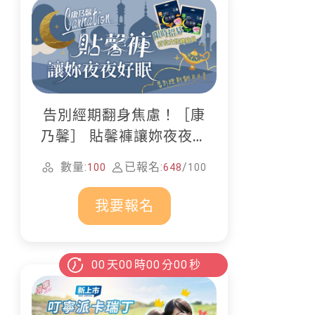
告別經期翻身焦慮！［康
乃馨］ 貼馨褲讓妳夜夜好
眠
數量:
已報名:
/
100
648
100
我要報名
00
天
00
時
00
分
00
秒