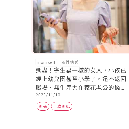
momself
兩性情感
媽蟲！寄生蟲一樣的女人，小孩已
經上幼兒園甚至小學了，還不返回
職場、無生產力在家花老公的錢，
2023/11/10
你怎麼看呢？
媽蟲
全職媽媽