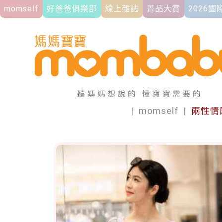
momself
好爸爸俱樂部
線上雜誌
菁品大賞
2026
|
momself
|
兩性情