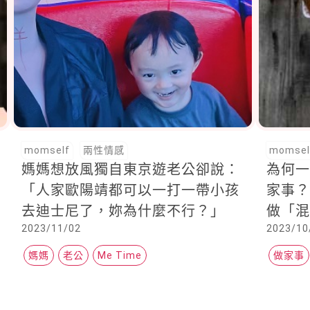
momself
兩性情感
momsel
媽媽想放風獨自東京遊老公卻說：
為何
「人家歐陽靖都可以一打一帶小孩
家事
去迪士尼了，妳為什麼不行？」
做「混
2023/11/02
2023/10
媽媽
老公
Me Time
做家事