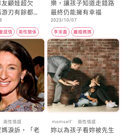
隊友顧娃超欠
樂，讓孩子知道走錯路
媽游刃有餘都是
最終仍能擁有幸福
8
2023/10/07
有練過」
妻感情
兩性關係
李崇義
離婚媽媽
親子衝突
兩性情感
momself
兩性情感
寶媽淚訴，「老
妳以為孩子看妳被先生