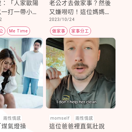
說：「人家歐陽
老公才去做家事？然後
以一打一帶小孩
又嫌嘮叨！這位媽媽訂
2
2023/10/24
尼了，妳為什麼
做「混蛋去洗碗」T，
」
女性狂讚
公
Me Time
做家事
家事分工
兩性情感
momself
兩性情感
「煤氣燈操
這位爸爸裡直氣壯說