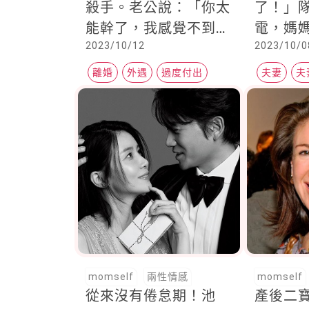
殺手。老公說：「你太
了！」
能幹了，我感覺不到你
電，媽
2023/10/12
2023/10/0
需要我。我想要的是聊
因為「
得來的女人，不是伺候
離婚
外遇
過度付出
夫妻
夫
我的保母。」
momself
兩性情感
momself
從來沒有倦怠期！池
產後二