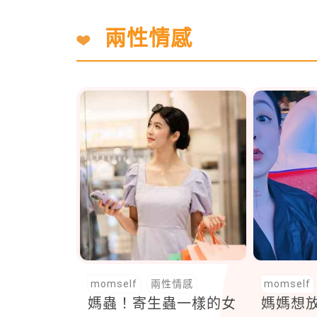
兩性情感
momself
兩性情感
momself
媽蟲！寄生蟲一樣的女
媽媽想