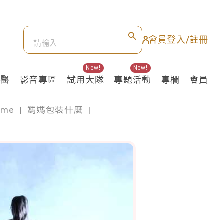
會員登入/註冊
New!
New!
良醫
影音專區
試用大隊
專題活動
專欄
會員
ime
|
媽媽包裝什麼
|