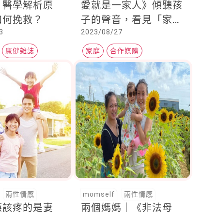
！醫學解析原
愛就是一家人》傾聽孩
如何挽救？
子的聲音，看見「家」
3
2023/08/27
的無限可能性
康健雜誌
家庭
合作媒體
客
名人部落客
兩性情感
momself
兩性情感
應該疼的是妻
兩個媽媽｜《非法母