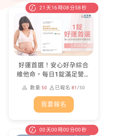
21
天
16
時
08
分
56
秒
好運首選！安心好孕綜合
維他命，每日1錠滿足營養
所需
數量:
已報名:
/
50
81
50
我要報名
00
天
00
時
00
分
00
秒