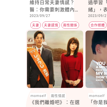
維持日常夫妻情感？
過學習
醫：你需要刺激體內
緒」，
2023/09/27
2023/09/2
「愛情賀爾蒙」催產素
溝通
夫妻
夫妻感情
兩性關係
合作媒體
名人部落
momself
兩性情感
momself
《我們離婚吧》：在選
「你是