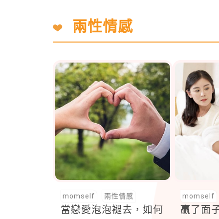
兩性情感
momself
兩性情感
momself
當戀愛泡泡褪去，如何
贏了面