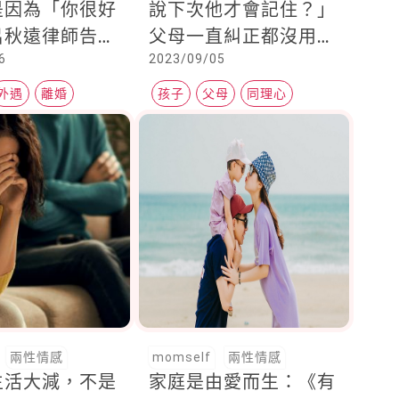
是因為「你很好
說下次他才會記住？」
呂秋遠律師告訴
父母一直糾正都沒用，
6
2023/09/05
怎麼做
原來是犯了這個錯誤！
外遇
離婚
孩子
父母
同理心
兩性情感
momself
兩性情感
生活大減，不是
家庭是由愛而生：《有