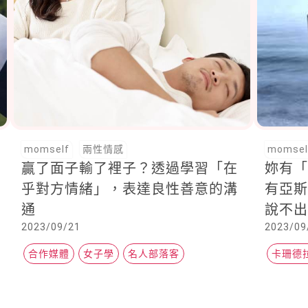
momself
兩性情感
momsel
贏了面子輸了裡子？透過學習「在
妳有
乎對方情緒」，表達良性善意的溝
有亞
通
說不
2023/09/21
2023/09
獨感
合作媒體
女子學
名人部落客
卡珊德