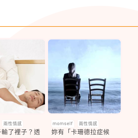
兩性情感
momself
兩性情感
子輸了裡子？透
妳有「卡珊德拉症候