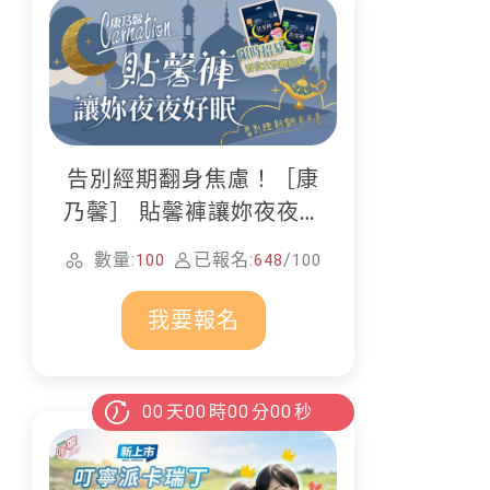
告別經期翻身焦慮！［康
乃馨］ 貼馨褲讓妳夜夜好
眠
數量:
已報名:
/
100
648
100
我要報名
00
天
00
時
00
分
00
秒