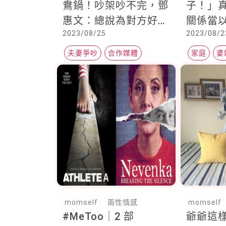
鴦鍋！吵架吵不完，鄧
子！」
惠文：總說為對方好，
關係當
2023/08/25
2023/08/2
其實你是想滿足自己
心，最
的父親
夫妻爭吵
合作媒體
家庭
婆
良醫健康網
momself
兩性情感
momself
#MeToo｜2 部
爺爺這