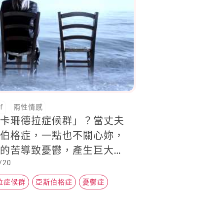
f
兩性情感
「卡珊德拉症候群」？當丈夫
斯伯格症，一點也不關心妳，
出的苦導致憂鬱，產生巨大孤
/20
拉症候群
亞斯伯格症
憂鬱症