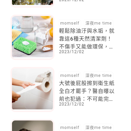
聞，擺脫負能量重拾滿
滿活力
momself
深夜me time
輕鬆除油汙與水垢，就
靠這6種天然清潔劑！
不傷手又能做環保，使
2023/12/02
用注意事項報你知！
momself
深夜me time
大號後屁股擦到衛生紙
全白才罷手？醫自曝以
前也犯過：不可能完全
2023/12/02
乾淨
momself
深夜me time