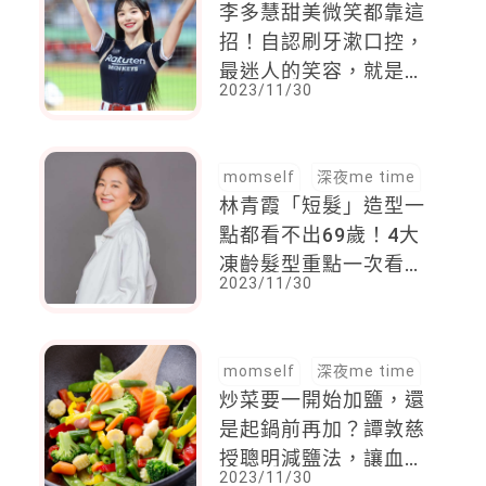
李多慧甜美微笑都靠這
招！自認刷牙漱口控，
最迷人的笑容，就是擁
2023/11/30
有這樣的微笑弧度
momself
深夜me time
林青霞「短髮」造型一
點都看不出69歲！4大
凍齡髮型重點一次看，
2023/11/30
顯小臉瀏海長度是關鍵
momself
深夜me time
炒菜要一開始加鹽，還
是起鍋前再加？譚敦慈
授聰明減鹽法，讓血
2023/11/30