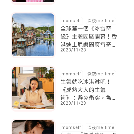
momself
深夜me time
全球第一個《冰雪奇
緣》主題園區開幕！香
港迪士尼樂園魔雪奇緣
2023/11/28
世界盛大開幕
momself
深夜me time
生氣就吃冰淇淋吧！
《成熟大人的生氣
術》：避免衝突，為的
2023/11/28
是自己好
momself
深夜me time