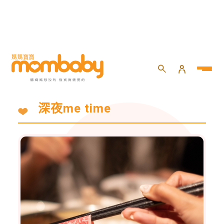
深夜me time