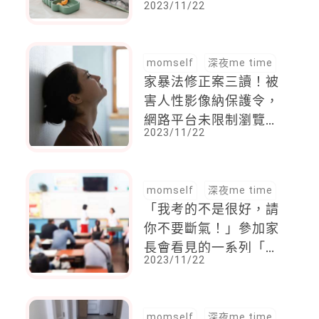
2023/11/22
momself
深夜me time
家暴法修正案三讀！被
害人性影像納保護令，
網路平台未限制瀏覽或
2023/11/22
移除，違者最重處60萬
元罰鍰
momself
深夜me time
「我考的不是很好，請
你不要斷氣！」參加家
長會看見的一系列「爆
2023/11/22
笑留言」
momself
深夜me time