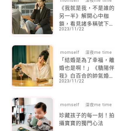
momself
深夜me time
《我就是我，不是誰的
另一半》解開心中枷
鎖，看見諸多稱號下的
2023/11/22
自我
momself
深夜me time
「結婚是為了幸福，離
婚也是啊！」《驕陽伴
我》白百合的帥氣婚姻
2023/11/22
哲學：用理智看待感情
才能幸福
momself
深夜me time
珍藏孩子的每一刻！拍
攝寶寶的獨門心法