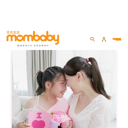
深夜me time