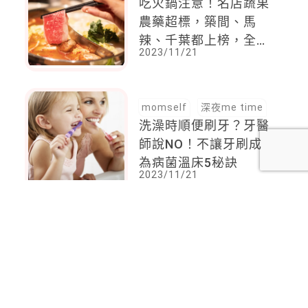
吃火鍋注意！名店蔬果
農藥超標，築間、馬
辣、千葉都上榜，全台
2023/11/21
不合格名單這裡看
momself
深夜me time
洗澡時順便刷牙？牙醫
師說NO！不讓牙刷成
為病菌溫床5秘訣
2023/11/21
<
1
2
...
80
81
82
83
84
85
86
...
152
153
>