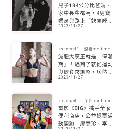
兒子184公分比爸媽、
家中長輩都高，4男寶
媽育兒路上「飲食睡
2023/11/27
眠」有堅持：辛苦但值
得！
momself
深夜me time
減肥大魔王就是「停滯
期」！遇到了就從運動
與飲食來調整，居然可
2023/11/27
以用「欺騙餐Cheat
meal」騙過大腦
momself
深夜me time
電影《BIG》攜手全家
便利商店，公益捐票活
動開跑 廖慧珍、李佳
2023/11/27