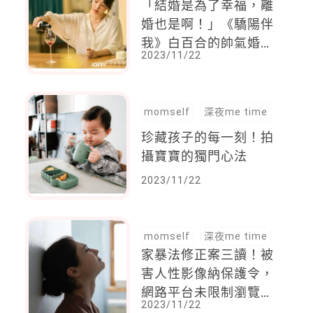
「結婚是為了幸福，離
婚也是啊！」《驕陽伴
我》白百合的帥氣婚姻
2023/11/22
哲學：用理智看待感情
才能幸福
momself
深夜me time
珍藏孩子的每一刻！拍
攝寶寶的獨門心法
2023/11/22
momself
深夜me time
家暴法修正案三讀！被
害人性影像納保護令，
網路平台未限制瀏覽或
2023/11/22
移除，違者最重處60萬