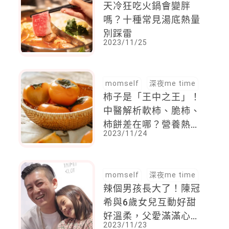
天冷狂吃火鍋會變胖
嗎？十種常見湯底熱量
別踩雷
2023/11/25
momself
深夜me time
柿子是「王中之王」！
中醫解析軟柿、脆柿、
柿餅差在哪？營養熱量
2023/11/24
一次看
momself
深夜me time
辣個男孩長大了！陳冠
希與6歲女兒互動好甜
好溫柔，父愛滿滿心甘
2023/11/23