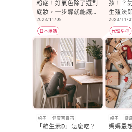
粉底！好氣色除了選對
孩！？
底妝，一步驟就能讓臉
生殖法
2023/11/08
2023/11/0
超平滑超閃亮
4類人將
日本媽媽
代理孕母
親子
健康百寶箱
親子
健
「維生素D」怎麼吃？
媽媽最