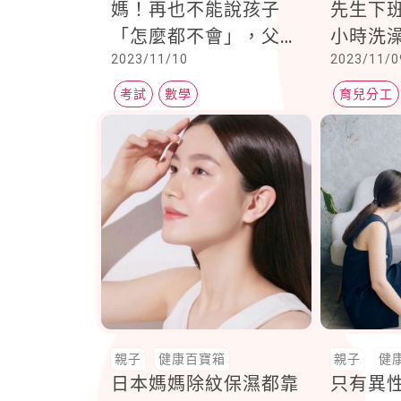
媽！再也不能說孩子
先生下
「怎麼都不會」，父母
小時洗
2023/11/10
2023/11/0
一看也直接投降
媽繼續
考試
數學
育兒分工
親子
健康百寶箱
親子
健
日本媽媽除紋保濕都靠
只有異