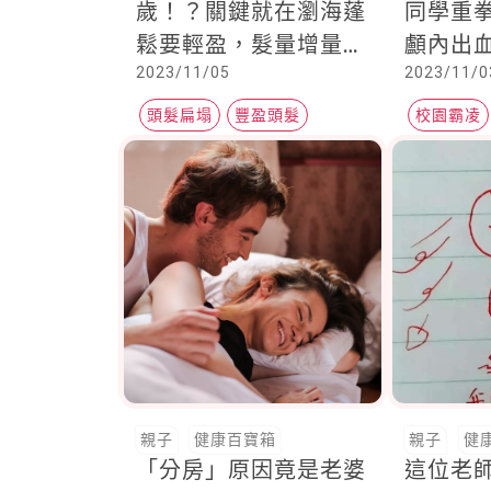
歲！？關鍵就在瀏海蓬
同學重
鬆要輕盈，髮量增量又
顱內出
2023/11/05
2023/11/0
柔順，掌握3技巧就能
氣憤之
辦到
頭髮扁塌
豐盈頭髮
校園霸凌
親子
健康百寶箱
親子
健
「分房」原因竟是老婆
這位老