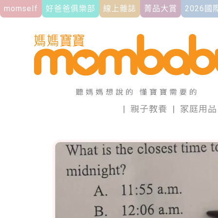
momself
好爸爸俱樂部
線上雜誌
菁品大賞
2026
|
親子教養
|
家庭用品