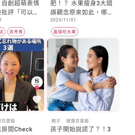
！自創超萌表情
肥！？ 水果瘦身3大錯
接批評「可以拿
誤觀念原來如此，哪些
1
2023/11/01
嗎？」家長看後
水果要避開？這時間吃
拇指
最好
試
改考卷
直接吃水果
康百寶箱
親子
健康百寶箱
房間Check
孩子開始說謊了？！3