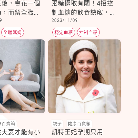
班後，會花一個
跟糖攝取有關！4招控
澡，而留全職媽
制血糖的飲食訣竅，飯
9
2023/11/09
照顧尖叫的幼兒
前記得先吃菜 ， 飯後
可以吃甜點，關鍵時間
全職媽媽
穩定血糖
控制血糖
點要筆記
血糖失控
康百寶箱
親子
健康百寶箱
性夫妻才能有小
凱特王妃孕期只用