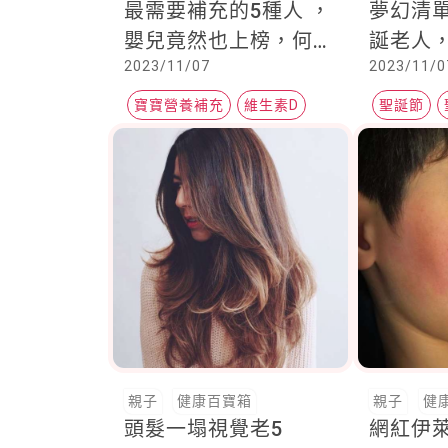
最需要補充的5種人 ，
夢幻清
嬰兒竟然也上榜，何時
誕老人
2023/11/07
2023/11/0
吃該注意什麼，一次告
數月曆
訴妳
感超幸
寶寶營養補充
維生素D
聖誕節
牙齒生長
居家香氛
親子
健康百寶箱
親子
健
頭髮一塌視覺老5
網紅伊萊