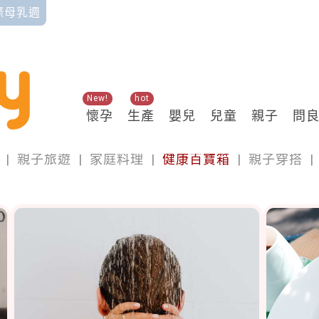
國際母乳週
New!
hot
懷孕
生產
嬰兒
兒童
親子
問
親子
|
親子旅遊
|
家庭料理
|
健康百寶箱
|
親子穿搭
|