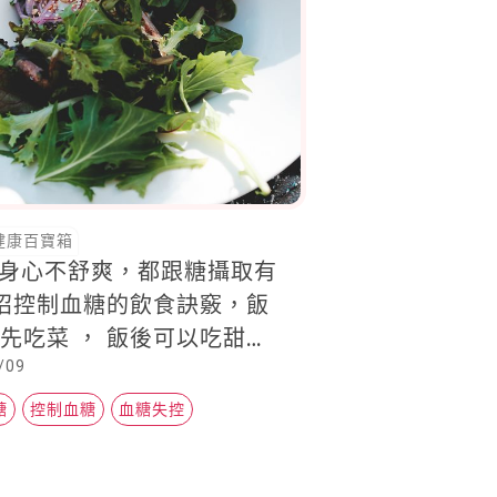
健康百寶箱
的身心不舒爽，都跟糖攝取有
招控制血糖的飲食訣竅，飯
， 飯後可以吃甜
/09
關鍵時間點要筆記
糖
控制血糖
血糖失控