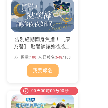
告別經期翻身焦慮！［康
乃馨］ 貼馨褲讓妳夜夜好
眠
數量:
已報名:
/
100
648
100
我要報名
00
天
00
時
00
分
00
秒