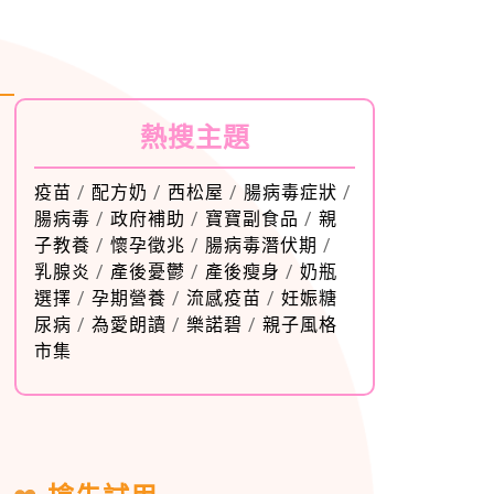
熱搜主題
疫苗
/
配方奶
/
西松屋
/
腸病毒症狀
/
腸病毒
/
政府補助
/
寶寶副食品
/
親
子教養
/
懷孕徵兆
/
腸病毒潛伏期
/
乳腺炎
/
產後憂鬱
/
產後瘦身
/
奶瓶
選擇
/
孕期營養
/
流感疫苗
/
妊娠糖
尿病
/
為愛朗讀
/
樂諾碧
/
親子風格
市集