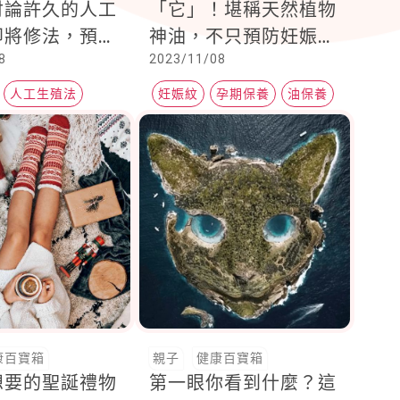
討論許久的人工
「它」！堪稱天然植物
即將修法，預計
神油，不只預防妊娠
8
2023/11/08
受惠
紋，資深油控凱文老師
: 全身都可用的好東西
人工生殖法
妊娠紋
孕期保養
油保養
康百寶箱
親子
健康百寶箱
想要的聖誕禮物
第一眼你看到什麼？這