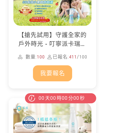
【搶先試用】守護全家的
戶外時光 - 叮寧派卡瑞丁
防蚊液
數量:
已報名:
/
100
411
100
我要報名
00
天
00
時
00
分
00
秒