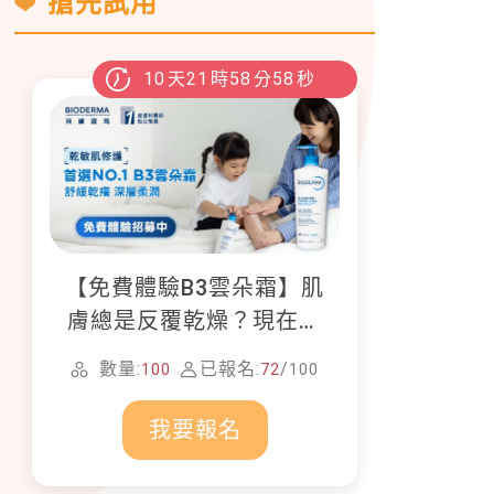
搶先試用
10
天
21
時
58
分
57
秒
【免費體驗B3雲朵霜】肌
膚總是反覆乾燥？現在就
加入貝膚黛瑪修護體驗計
數量:
已報名:
/
100
72
100
畫！
我要報名