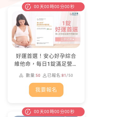
00
天
00
時
00
分
00
秒
好運首選！安心好孕綜合
維他命，每日1錠滿足營養
所需
數量:
已報名:
/
50
81
50
我要報名
00
天
00
時
00
分
00
秒