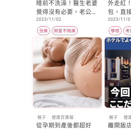
睡前不洗澡！醫生老婆
外走紅
覺得沒有必要，老公忍
包，直
2023/11/02
2023/11/0
無可忍開始睡沙發，他
出水準
問到：我這樣做錯了
豎起大
分床
同室不同床
學校
考
嗎？
親子
健康百寶箱
親子
健
從孕期到產後都超好
離開飯店