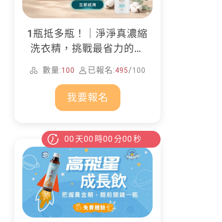
1瓶抵多瓶！｜淨淨真濃縮
洗衣精，挑戰最省力的居
家清潔
數量:
已報名:
/
100
495
100
我要報名
00
天
00
時
00
分
00
秒