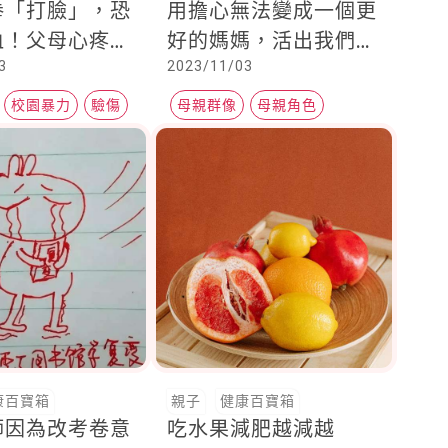
拳「打臉」，恐
用擔心無法變成一個更
血！父母心疼又
好的媽媽，活出我們想
3
2023/11/03
餘，該怎麼辦！
要的樣子，孩子也能淺
移默化成為更好的模
校園暴力
驗傷
母親群像
母親角色
樣！
愛自己
康百寶箱
親子
健康百寶箱
師因為改考卷意
吃水果減肥越減越