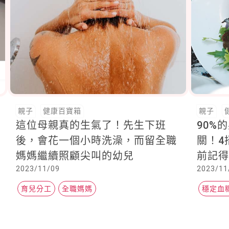
親子
健康百寶箱
親子
這位母親真的生氣了！先生下班
90%
後，會花一個小時洗澡，而留全職
關！4
媽媽繼續照顧尖叫的幼兒
前記得先吃菜 
2023/11/09
2023/11
點，
育兒分工
全職媽媽
穩定血