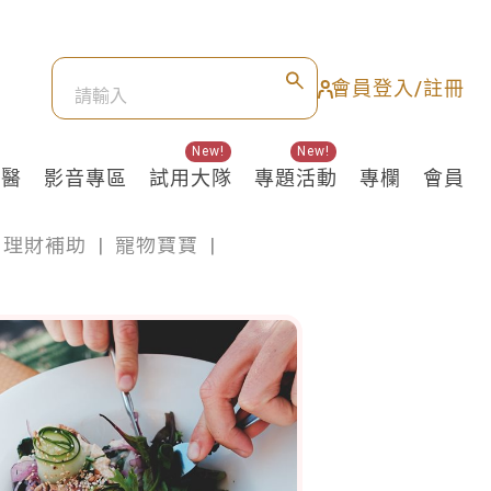
會員登入/註冊
New!
New!
良醫
影音專區
試用大隊
專題活動
專欄
會員
理財補助
|
寵物寶寶
|