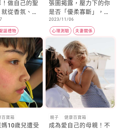
單！做自己的聖
張圖揭露，壓力下的你
，就從香氛、倒
是否「優柔寡斷」，或
7
2023/11/06
下手，滿滿儀式
者面對衝突能否「保持
福
冷靜」…媽媽應該知道
聖誕禮物
心理測驗
夫妻關係
親子關係
康百寶箱
親子
健康百寶箱
媽10歲兒遭受
成為愛自己的母親！不