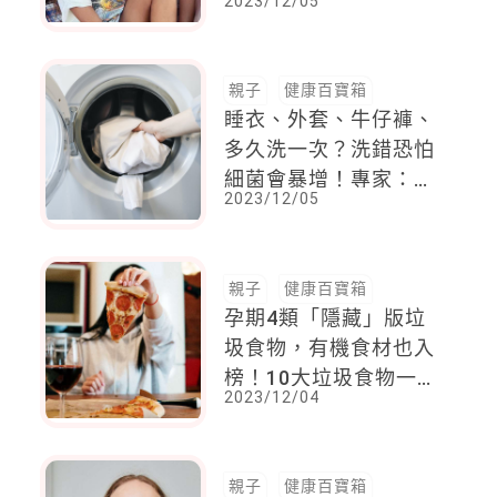
2023/12/05
這樣她就可以成為全職
網紅
親子
健康百寶箱
睡衣、外套、牛仔褲、
多久洗一次？洗錯恐怕
細菌會暴增！專家：關
2023/12/05
鍵出在洗衣機比馬桶髒
上百倍
親子
健康百寶箱
孕期4類「隱藏」版垃
圾食物，有機食材也入
榜！10大垃圾食物一次
2023/12/04
看，專業營養師提醒 :
長期下來對身體影響甚
大！
親子
健康百寶箱