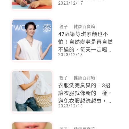
2023/12/17
老師：你確定你媽看過
了嗎？
親子
健康百寶箱
47歲梁詠琪素顏也不
怕！自然變老是再自然
不過的，每天一定喝
2023/12/13
湯，定期醫美讓自己慢
慢老去
親子
健康百寶箱
衣服洗完臭臭的！3招
讓衣服就像新的一樣，
避免衣服越洗越臭，記
2023/12/13
得加上「這步驟」