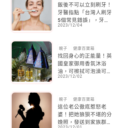
飯後不可以立刻刷牙！
牙醫指點「台灣人刷牙
5個常見錯誤」，牙膏
2023/12/04
泡泡不是越多越好、
「這樣刷」可能會導致
牙齦萎縮？
親子
健康百寶箱
找回身心的正能量！英
國皇家御用香氛沐浴
油，可擦拭可泡澡可嗅
2023/12/02
聞，擺脫負能量重拾滿
滿活力
親子
健康百寶箱
這位老公徹底惹怒老
婆！把她狼狽不堪的分
娩照，發送到家族群
2023/12/01