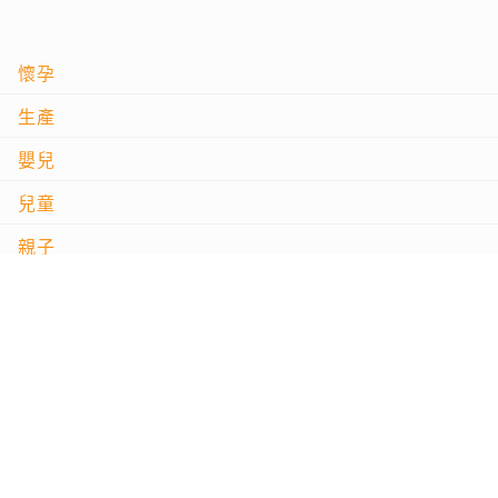
懷孕
生產
嬰兒
兒童
親子
問良醫
影音專區
試用大隊
專題活動
專欄