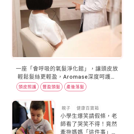
一座「會呼吸的氧髮淨化館」，讓頭皮放
輕鬆髮絲更輕盈，Aromase深度呵護妳
所有的稀疏與落髮問題
頭皮照護
豐盈頭髮
產後落髮
親子
健康百寶箱
小學生爆笑請假條，老
師看了哭笑不得！竟然
牽拖媽媽「這件事」，