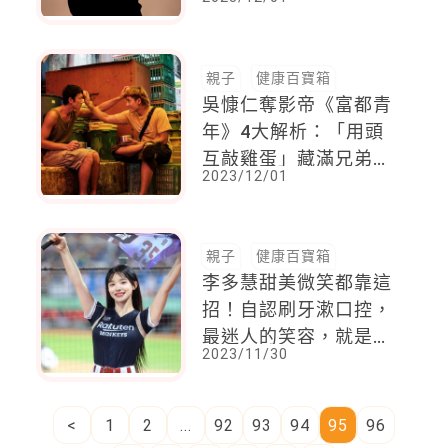
組，當發現時已經為時
已晚
親子
健康百寶箱
吳慷仁奪影帝《富都青
年》4大解析：「用頭
互敲雞蛋」藏滿兄弟間
2023/12/01
無以言喻的愛，堪稱一
部最殘酷又溫柔的電影
親子
健康百寶箱
李多慧甜美微笑都靠這
招！自認刷牙漱口控，
最迷人的笑容，就是擁
2023/11/30
有這樣的微笑弧度
<
1
2
...
92
93
94
95
96