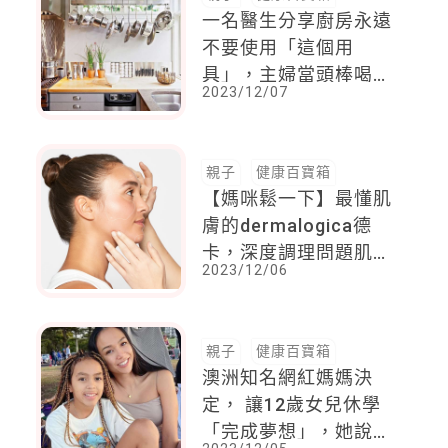
一名醫生分享廚房永遠
不要使用「這個用
具」，主婦當頭棒喝：
2023/12/07
埋下了健康的隱憂 ，
還有致癌的危險
親子
健康百寶箱
【媽咪鬆一下】最懂肌
膚的dermalogica德
卡，深度調理問題肌
2023/12/06
膚，疲累鬆垮就靠LED
紅光來調理
親子
健康百寶箱
澳洲知名網紅媽媽決
定， 讓12歲女兒休學
「完成夢想」，她說：