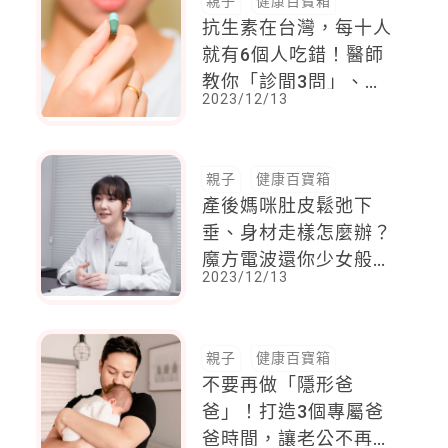
親子
健康百寶箱
抗生素在台灣，每十人
就有6個人吃錯！醫師
教你「診間3問」、「4
2023/12/13
不1要」正確服用抗生
素觀念
親子
健康百寶箱
產後媽咪肚皮鬆弛下
垂、身材走樣怎麼辦？
魔方電波還你少女般的
2023/12/13
緊緻澎潤感
親子
健康百寶箱
不要再做「隱形爸
爸」！打造3個專屬爸
爸時間，讓老公不再