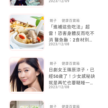
2023/12/09
禮物後，慘遭批評：浪
費加溺愛
親子
健康百寶箱
「進補這些吃法」超
雷！恐害身體反而吃不
消 醫急籲：2食材別忘
2023/12/08
記攝取
親子
健康百寶箱
日劇女王篠原涼子，已
經50歲了！少女感秘訣
就是再忙也要瞇睡一
2023/12/08
下，飲食習慣最愛「這
一味」
親子
健康百寶箱