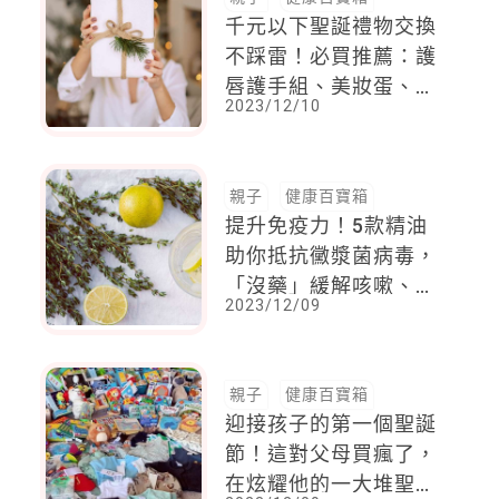
千元以下聖誕禮物交換
不踩雷！必買推薦：護
唇護手組、美妝蛋、魔
2023/12/10
法洗臉巾
親子
健康百寶箱
提升免疫力！5款精油
助你抵抗黴漿菌病毒，
「沒藥」緩解咳嗽、呼
2023/12/09
吸道問題，最強「肺部
抗菌劑」竟是這種常見
香料？
親子
健康百寶箱
迎接孩子的第一個聖誕
節！這對父母買瘋了，
在炫耀他的一大堆聖誕