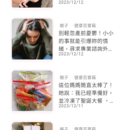
2023/12/12
說，「不是我不想，只
是我不會！」
親子
健康百寶箱
別輕忽產前憂鬱！小小
的事就能引爆妳的情
緒，尋求專業諮詢外，
2023/12/12
多吃「這一類」食物大
有幫助
親子
健康百寶箱
這位媽媽簡直太棒了！
她說：我已經準備好，
並冷凍了聖誕大餐 ，
2023/12/11
這樣做不但減輕壓力，
還避免食物過度浪費
親子
健康百寶箱