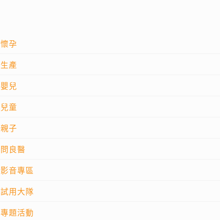
懷孕
生產
嬰兒
兒童
親子
問良醫
影音專區
試用大隊
專題活動