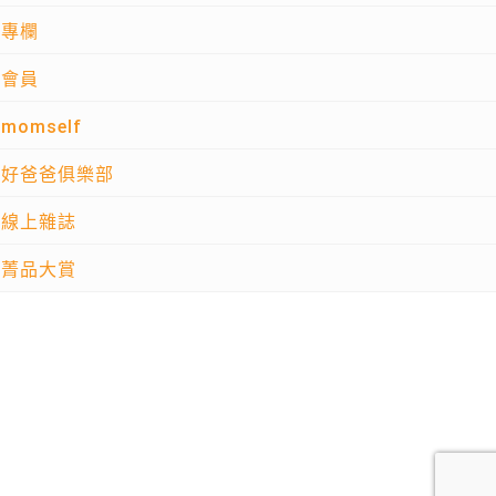
專欄
會員
momself
好爸爸俱樂部
線上雜誌
菁品大賞