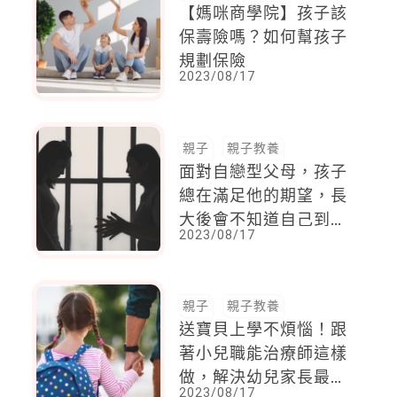
【媽咪商學院】孩子該
保壽險嗎？如何幫孩子
規劃保險
2023/08/17
親子
親子教養
面對自戀型父母，孩子
總在滿足他的期望，長
大後會不知道自己到底
2023/08/17
想要什麼，或許你就是
這樣的孩子
親子
親子教養
送寶貝上學不煩惱！跟
著小兒職能治療師這樣
做，解決幼兒家長最頭
2023/08/17