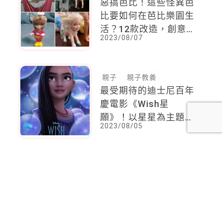
惡搞芭比！這些怪異芭
比要如何在芭比樂園生
活？12款改造，創意無
2023/08/07
限
親子
親子教養
最受期待的迪士尼百年
慶電影《Wish星
願》！以星星為主題，
2023/08/05
集結多位公主元素，讓
鐵粉一次感受多部經典
影片的精彩橋段
<
1
2
...
107
108
109
110
111
112
113
...
137
138
>