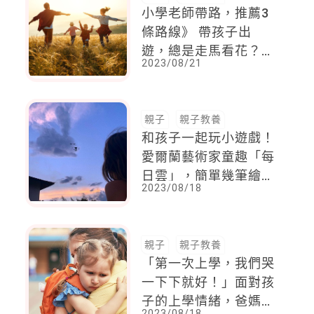
小學老師帶路，推薦3
條路線》 帶孩子出
遊，總是走馬看花？掌
2023/08/21
握4訣竅，一邊玩一邊
學素養
親子
親子教養
和孩子一起玩小遊戲！
愛爾蘭藝術家童趣「每
日雲」，簡單幾筆繪出
2023/08/18
無限創意
親子
親子教養
「第一次上學，我們哭
一下下就好！」面對孩
子的上學情緒，爸媽做
2023/08/18