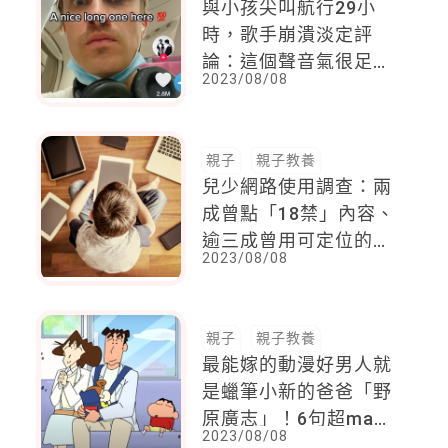
與小孩尖叫航行29小
時，歌手崩潰淡定評
論：這個聲音氣很足，
2023/08/08
我給100分！另類點評
意外爆紅
親子
親子教養
兒少網路使用調查：兩
成曾點「18禁」內容、
逾三成曾用可定位的社
2023/08/08
交軟體恐洩隱私
親子
親子教養
最能嫁的動漫好男人就
是蠟筆小新的爸爸「野
原廣志」！6句超man
2023/08/08
台詞：「看到家人的笑