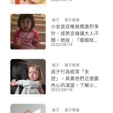
到這4點，能讓他們更
安心
親子
親子教養
小女孩目睹爸媽激烈爭
吵，成熟言論讓大人汗
顏，她說：「婚姻就是
2023/08/18
溝通和相處，人與人彼
此友善很重要。」
親子
親子教養
孩子行為經常「失
控」，其實他們正透露
內心的渴望，了解小孩
2023/08/18
有效溝通，父母這3點
要先知道
親子
親子教養