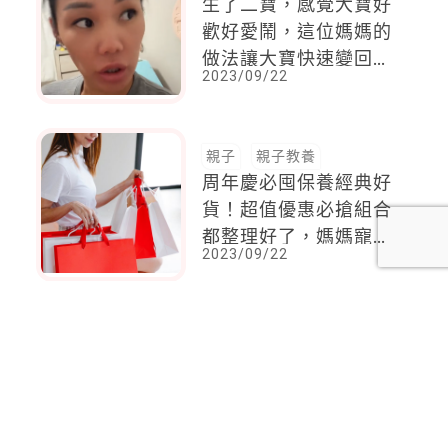
生了二寶，感覺大寶好
歡好愛鬧，這位媽媽的
做法讓大寶快速變回乖
2023/09/22
寶寶，專家也肯定！
親子
親子教養
周年慶必囤保養經典好
貨！超值優惠必搶組合
都整理好了，媽媽寵愛
2023/09/22
自己就趁這一波
<
1
2
...
101
102
103
104
105
106
107
...
137
138
>