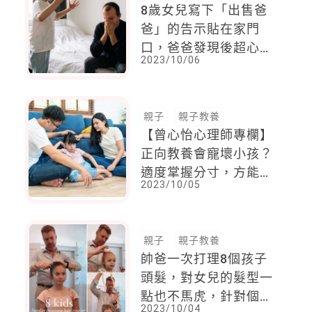
8歲女兒寫下「出售爸
爸」的告示貼在家門
口，爸爸發現後超心
2023/10/06
碎，竟只值這價錢，爭
吵原因讓網友笑瘋
親子
親子教養
【曾心怡心理師專欄】
正向教養會寵壞小孩？
適度掌握分寸，方能事
2023/10/05
半功倍
親子
親子教養
帥爸一次打理8個孩子
頭髮，對女兒的髮型一
點也不馬虎，針對個人
2023/10/04