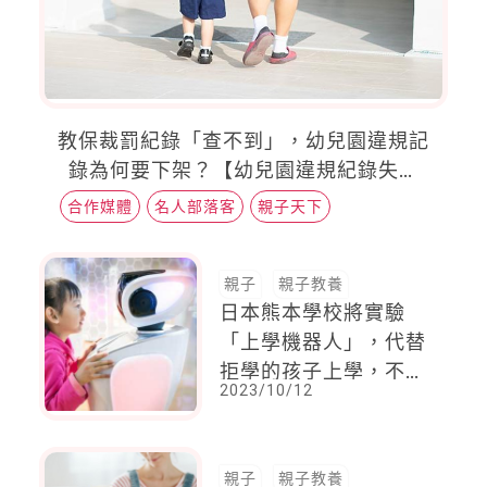
教保裁罰紀錄「查不到」，幼兒園違規記
錄為何要下架？【幼兒園違規紀錄失蹤
記】
合作媒體
名人部落客
親子天下
親子
親子教養
日本熊本學校將實驗
「上學機器人」，代替
拒學的孩子上學，不讓
2023/10/12
孩子中斷學習的機會
親子
親子教養