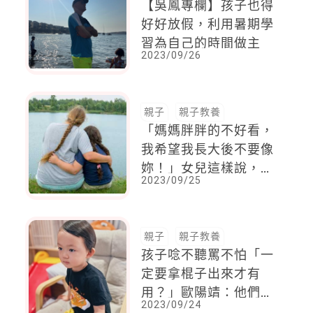
【吳鳳專欄】孩子也得
好好放假，利用暑期學
習為自己的時間做主
2023/09/26
親子
親子教養
「媽媽胖胖的不好看，
我希望我長大後不要像
妳！」女兒這樣說，媽
2023/09/25
媽聽了很受傷
親子
親子教養
孩子唸不聽罵不怕「一
定要拿棍子出來才有
用？」歐陽靖：他們不
2023/09/24
是皮，是「疲」了