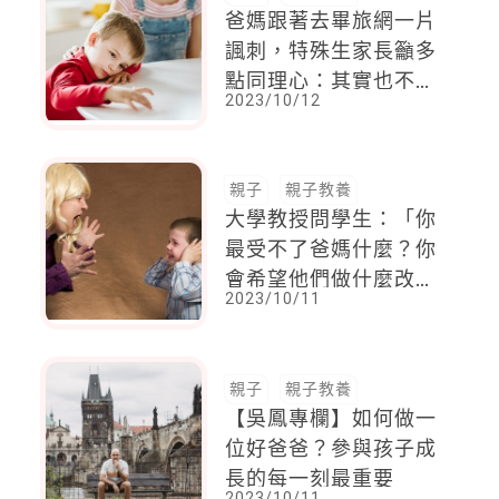
爸媽跟著去畢旅網一片
諷刺，特殊生家長籲多
點同理心：其實也不想
2023/10/12
跟好嗎！真的有苦難言
親子
親子教養
大學教授問學生：「你
最受不了爸媽什麼？你
會希望他們做什麼改
2023/10/11
變？」學生們不約而同
指出這３件事
親子
親子教養
【吳鳳專欄】如何做一
位好爸爸？參與孩子成
長的每一刻最重要
2023/10/11