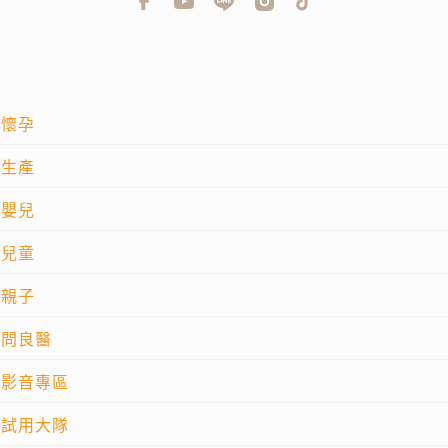
懷孕
生產
嬰兒
兒童
親子
問良醫
影音專區
試用大隊