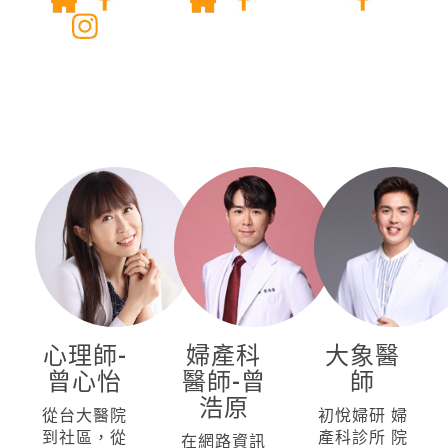
心理師-
婦產科
大象醫
曾心怡
醫師-曾
師
浩原
從台大醫院
初悅婦研 婦
到社區，從
產科診所 院
在網路資訊