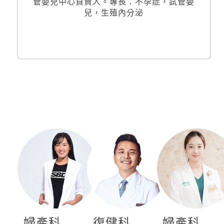
管嬰兒中心負責人。專長：不孕症，試管嬰
兒，生殖內分泌
婦產科
復健科
婦產科