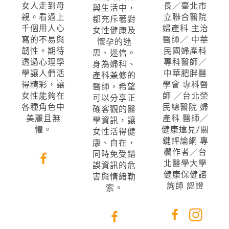
女人走到母
長／臺北市
與生活中，
親。看過上
立聯合醫院
都充斥著對
千個用人心
婦產科 主治
女性健康及
寫的不易與
醫師／ 中華
懷孕的迷
韌性。期待
民國婦產科
思、迷信。
透過心理學
專科醫師／
身為婦科、
學讓人們活
中華肥胖醫
產科兼修的
得精彩，讓
學會 專科醫
醫師，希望
女性能夠在
師 ／台北榮
可以分享正
各種角色中
民總醫院 婦
確客觀的醫
美麗且無
產科 醫師／
學資訊，讓
懼。
健康遠見/關
女性活得健
鍵評論網 專
康、自在，
欄作者／台
同時免受錯
北醫學大學
誤資訊的危
健康保健諮
害與情緒勒
詢師 認證
索。