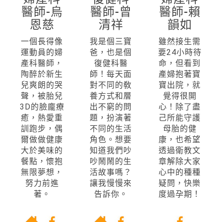
醫師-烏
醫師-曾
醫師-賴
恩慈
清祥
韻如
一個長得像
我是個三寶
雖然接生需
運動員的婦
爸，也是個
要24小時待
產科醫師，
復健科醫
命，但看到
陶醉於新生
師！每天面
產婦抱著寶
兒爽朗的哭
對不同的敎
寶出院，就
聲，被胎兒
養方式和層
覺得很開
3D的臉龐療
出不窮的問
心！除了盡
癒，熱愛重
題，扮演著
己所能守護
訓跑步，偶
不同的生活
母胎的健
爾做做健康
角色。想要
康，也希望
大於美味的
知道我們吵
透過衛教文
餐點，懷抱
吵鬧鬧的生
章解除大家
無限夢想，
活故事嗎？
心中的種種
努力前進
讓我慢慢來
疑問，快樂
著。
告訴你。
度過孕期！