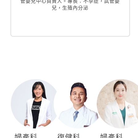
管嬰兒中心負責人。專長：不孕症，試管嬰
兒，生殖內分泌
婦產科
復健科
婦產科