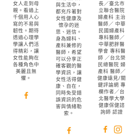
女人走到母
長／臺北市
與生活中，
親。看過上
立聯合醫院
都充斥著對
千個用人心
婦產科 主治
女性健康及
寫的不易與
醫師／ 中華
懷孕的迷
韌性。期待
民國婦產科
思、迷信。
透過心理學
專科醫師／
身為婦科、
學讓人們活
中華肥胖醫
產科兼修的
得精彩，讓
學會 專科醫
醫師，希望
女性能夠在
師 ／台北榮
可以分享正
各種角色中
民總醫院 婦
確客觀的醫
美麗且無
產科 醫師／
學資訊，讓
懼。
健康遠見/關
女性活得健
鍵評論網 專
康、自在，
欄作者／台
同時免受錯
北醫學大學
誤資訊的危
健康保健諮
害與情緒勒
詢師 認證
索。