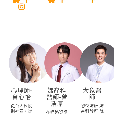
心理師-
婦產科
大象醫
曾心怡
醫師-曾
師
浩原
從台大醫院
初悅婦研 婦
到社區，從
產科診所 院
在網路資訊