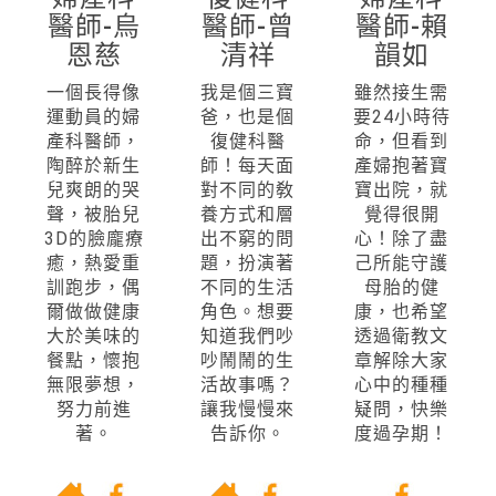
醫師-烏
醫師-曾
醫師-賴
恩慈
清祥
韻如
一個長得像
我是個三寶
雖然接生需
運動員的婦
爸，也是個
要24小時待
產科醫師，
復健科醫
命，但看到
陶醉於新生
師！每天面
產婦抱著寶
兒爽朗的哭
對不同的敎
寶出院，就
聲，被胎兒
養方式和層
覺得很開
3D的臉龐療
出不窮的問
心！除了盡
癒，熱愛重
題，扮演著
己所能守護
訓跑步，偶
不同的生活
母胎的健
爾做做健康
角色。想要
康，也希望
大於美味的
知道我們吵
透過衛教文
餐點，懷抱
吵鬧鬧的生
章解除大家
無限夢想，
活故事嗎？
心中的種種
努力前進
讓我慢慢來
疑問，快樂
著。
告訴你。
度過孕期！