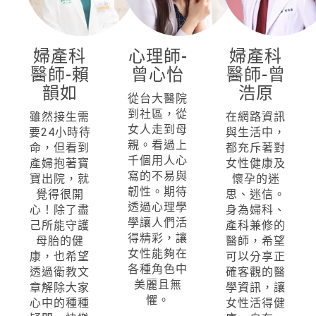
婦產科
心理師-
婦產科
醫師-賴
曾心怡
醫師-曾
韻如
浩原
從台大醫院
到社區，從
雖然接生需
在網路資訊
女人走到母
要24小時待
與生活中，
親。看過上
命，但看到
都充斥著對
千個用人心
產婦抱著寶
女性健康及
寫的不易與
寶出院，就
懷孕的迷
韌性。期待
覺得很開
思、迷信。
透過心理學
心！除了盡
身為婦科、
學讓人們活
己所能守護
產科兼修的
得精彩，讓
母胎的健
醫師，希望
女性能夠在
康，也希望
可以分享正
各種角色中
透過衛教文
確客觀的醫
美麗且無
章解除大家
學資訊，讓
懼。
心中的種種
女性活得健