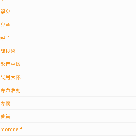
嬰兒
兒童
親子
問良醫
影音專區
試用大隊
專題活動
專欄
會員
momself