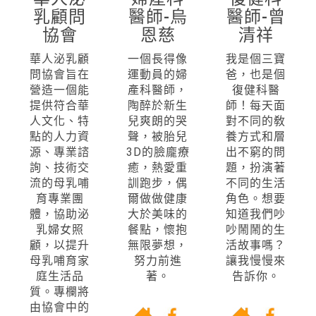
乳顧問
醫師-烏
醫師-曾
協會
恩慈
清祥
華人泌乳顧
一個長得像
我是個三寶
問協會旨在
運動員的婦
爸，也是個
營造一個能
產科醫師，
復健科醫
提供符合華
陶醉於新生
師！每天面
人文化、特
兒爽朗的哭
對不同的敎
點的人力資
聲，被胎兒
養方式和層
源、專業諮
3D的臉龐療
出不窮的問
詢、技術交
癒，熱愛重
題，扮演著
流的母乳哺
訓跑步，偶
不同的生活
育專業團
爾做做健康
角色。想要
體，協助泌
大於美味的
知道我們吵
乳婦女照
餐點，懷抱
吵鬧鬧的生
顧，以提升
無限夢想，
活故事嗎？
母乳哺育家
努力前進
讓我慢慢來
庭生活品
著。
告訴你。
質。專欄將
由協會中的