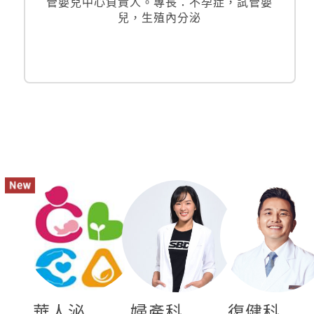
管嬰兒中心負責人。專長：不孕症，試管嬰
兒，生殖內分泌
華人泌
婦產科
復健科