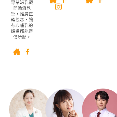
專業泌乳顧
問輪流執
筆，推廣正
確觀念，讓
有心哺乳的
媽媽都能得
償所願。