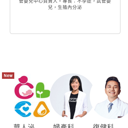
管嬰兒中心負責人。專長：不孕症，試管嬰
兒，生殖內分泌
華人泌
婦產科
復健科