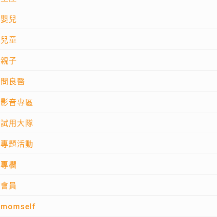
嬰兒
兒童
親子
問良醫
影音專區
試用大隊
專題活動
專欄
會員
momself