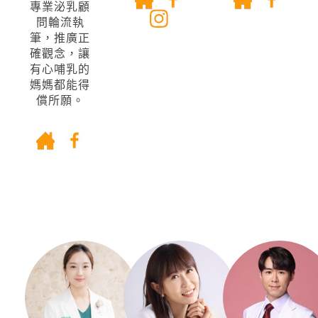
專業泌乳顧
問輪流執
筆，推廣正
確觀念，讓
有心哺乳的
媽媽都能得
償所願。