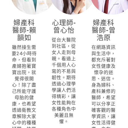
婦產科
心理師-
婦產科
醫師-賴
曾心怡
醫師-曾
韻如
浩原
從台大醫院
到社區，從
雖然接生需
在網路資訊
女人走到母
要24小時待
與生活中，
親。看過上
命，但看到
都充斥著對
千個用人心
產婦抱著寶
女性健康及
寫的不易與
寶出院，就
懷孕的迷
韌性。期待
覺得很開
思、迷信。
透過心理學
心！除了盡
身為婦科、
學讓人們活
己所能守護
產科兼修的
得精彩，讓
母胎的健
醫師，希望
女性能夠在
康，也希望
可以分享正
各種角色中
透過衛教文
確客觀的醫
美麗且無
章解除大家
學資訊，讓
懼。
心中的種種
女性活得健