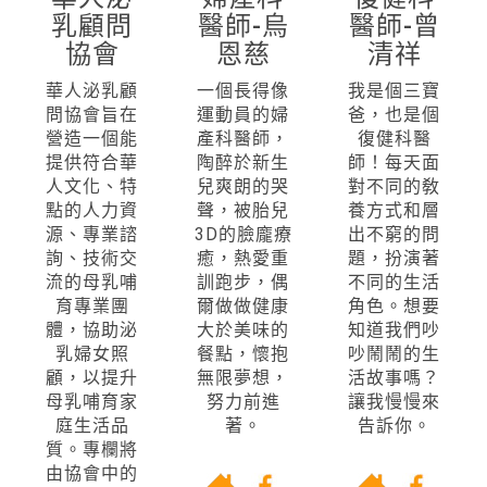
乳顧問
醫師-烏
醫師-曾
協會
恩慈
清祥
華人泌乳顧
一個長得像
我是個三寶
問協會旨在
運動員的婦
爸，也是個
營造一個能
產科醫師，
復健科醫
提供符合華
陶醉於新生
師！每天面
人文化、特
兒爽朗的哭
對不同的敎
點的人力資
聲，被胎兒
養方式和層
源、專業諮
3D的臉龐療
出不窮的問
詢、技術交
癒，熱愛重
題，扮演著
流的母乳哺
訓跑步，偶
不同的生活
育專業團
爾做做健康
角色。想要
體，協助泌
大於美味的
知道我們吵
乳婦女照
餐點，懷抱
吵鬧鬧的生
顧，以提升
無限夢想，
活故事嗎？
母乳哺育家
努力前進
讓我慢慢來
庭生活品
著。
告訴你。
質。專欄將
由協會中的