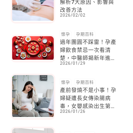
解析7大原因、影響與
改善方法
2026/02/02
懷孕
孕期百科
過年團圓不踩雷！孕產
婦飲食禁忌一次看清
楚，中醫師揭新年進補
2026/01/29
「3大地雷」！
懷孕
孕期百科
產前發燒不是小事！孕
婦疑遭長女傳染腸病
毒，女嬰感染出生第六
2026/01/26
天不幸過世