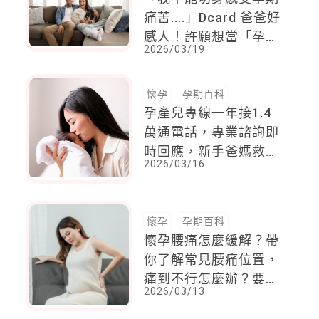
痛苦....」Dcard 爸爸好
感人！許願想當「孕期
2026/03/19
超人」！引來神隊友爸
爸們紛紛獻策
懷孕
孕期百科
孕產兒專線一年接1.4
萬通電話，專業諮詢即
時回應，新手爸媽救
2026/03/16
星！
懷孕
孕期百科
懷孕腰痛怎麼緩解？帶
你了解常見腰痛位置，
痛到不行怎麼辦？要看
2026/03/13
醫生嗎？