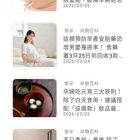
檢重點、破解孕期迷思
2026/03/09
懷孕
孕期百科
這類預防早產安胎藥恐
增男嬰罹癌率！ 食藥
署3月25日前回收3款
2026/03/04
藥物
懷孕
孕期百科
孕婦吃元宵三大原則！
除了白天食用，建議搭
配「這兩款」飲品最適
2026/03/03
當，同場加碼DIY消積
茶飲，這麼做
懷孕
孕期百科
不只產前、產後 除了