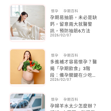
懷孕
孕期百科
孕期易抽筋，未必是缺
鈣，留意兩大就醫警
訊，預防抽筋6方法
2026/02/07
懷孕
孕期百科
多進補才容易懷孕？醫
揭「孕期飲食」3階
段：備孕關鍵在少吃
2026/02/07
「1物」
懷孕
孕期百科
孕婦羊水太少怎麼辦？