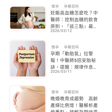
懷孕
孕期百科
妊娠高血糖怎麼吃？中
醫師：控制血糖的飲食
原則，「這三點」最重
2026/03/12
要，穩定血糖又顧寶寶
營養
懷孕
孕期百科
孕期「動胎氣」拉警
報！中醫師5招安胎秘
訣，提醒：規律作息
2026/03/11
+溫和飲食，讓媽媽安
胎超放心
懷孕
孕期百科
晚婚晚育成趨勢 高齡
產婦比例增！醫解析產