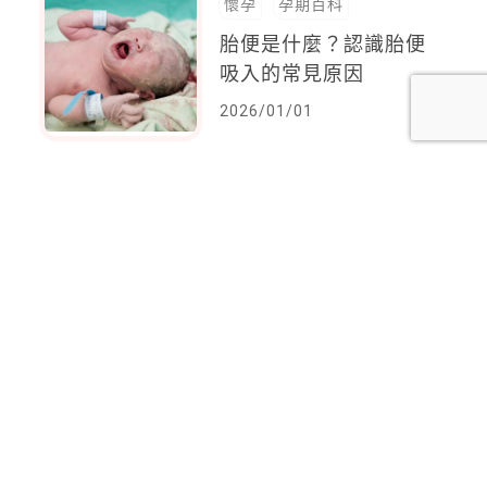
懷孕
孕期百科
胎便是什麼？認識胎便
吸入的常見原因
2026/01/01
<
1
2
3
4
5
6
7
8
...
37
38
>