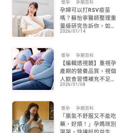
懷孕
孕期百科
孕婦可以打RSV疫苗
嗎？蘇怡寧醫師整理重
量級研究告訴你，如何
2026/01/14
降低RSV對嬰幼兒的威
脅
懷孕
孕期百科
【編輯透視鏡】重視孕
產期的營養品質，視個
人飲食習慣補充不足營
2026/01/08
養素，3步驟評估是否
該吃營養補充品
懷孕
孕期百科
「脹氣不舒服又不能吃
藥，好煩！」孕媽咪別
哭哭，快讓好的益生菌