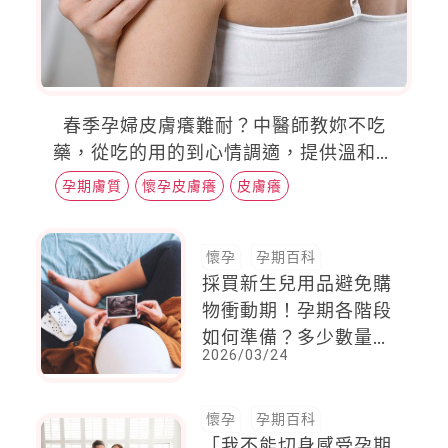
春季孕婦皮膚癢難耐？中醫師教妳不吃
藥，從吃的用的到心情調適，提供溫和調
養4大對策
孕期膚質
懷孕皮膚癢
皮膚癢
懷孕
孕期百科
採買新生兒用品避免購
物衝動期！孕期各階段
如何準備？多少數量？
2026/03/24
護理長幫你整理清單
懷孕
孕期百科
「我不能切身感受孕期