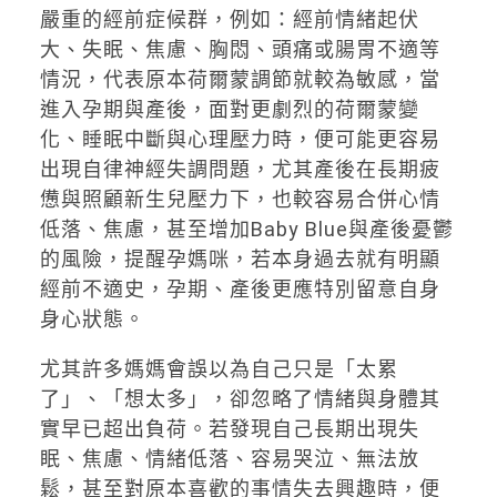
嚴重的經前症候群，例如：經前情緒起伏
大、失眠、焦慮、胸悶、頭痛或腸胃不適等
情況，代表原本荷爾蒙調節就較為敏感，當
進入孕期與產後，面對更劇烈的荷爾蒙變
化、睡眠中斷與心理壓力時，便可能更容易
出現自律神經失調問題，尤其產後在長期疲
憊與照顧新生兒壓力下，也較容易合併心情
低落、焦慮，甚至增加Baby Blue與產後憂鬱
的風險，提醒孕媽咪，若本身過去就有明顯
經前不適史，孕期、產後更應特別留意自身
身心狀態。
尤其許多媽媽會誤以為自己只是「太累
了」、「想太多」，卻忽略了情緒與身體其
實早已超出負荷。若發現自己長期出現失
眠、焦慮、情緒低落、容易哭泣、無法放
鬆，甚至對原本喜歡的事情失去興趣時，便