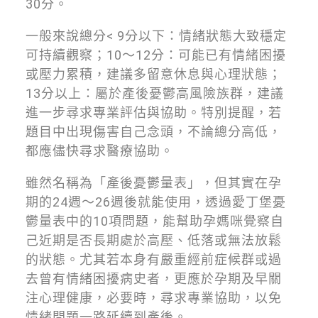
30分。
一般來說總分< 9分以下：情緒狀態大致穩定
可持續觀察；10～12分：可能已有情緒困擾
或壓力累積，建議多留意休息與心理狀態；
13分以上：屬於產後憂鬱高風險族群，建議
進一步尋求專業評估與協助。特別提醒，若
題目中出現傷害自己念頭，不論總分高低，
都應儘快尋求醫療協助。
雖然名稱為「產後憂鬱量表」，但其實在孕
期的24週～26週後就能使用，透過愛丁堡憂
鬱量表中的10項問題，能幫助孕媽咪覺察自
己近期是否長期處於高壓、低落或無法放鬆
的狀態。尤其若本身有嚴重經前症候群或過
去曾有情緒困擾病史者，更應於孕期及早關
注心理健康，必要時，尋求專業協助，以免
情緒問題一路延續到產後。