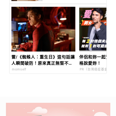
「妳。」
雷/《蜘蛛人：重生日》這句話讓
伴侶和妳一起預防
人瞬間破防！原來真正無堅不摧
格說愛妳！
的，是曾被深愛過的孩子
momself
PR（台灣癌症基金會）