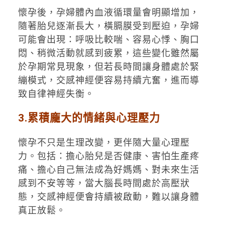
懷孕後，孕婦體內血液循環量會明顯增加，
隨著胎兒逐漸長大，橫膈膜受到壓迫，孕婦
可能會出現：呼吸比較喘、容易心悸、胸口
悶、稍微活動就感到疲累，這些變化雖然屬
於孕期常見現象，但若長時間讓身體處於緊
繃模式，交感神經便容易持續亢奮，進而導
致自律神經失衡。
3.累積龐大的情緒與心理壓力
懷孕不只是生理改變，更伴隨大量心理壓
力。包括：擔心胎兒是否健康、害怕生產疼
痛、擔心自己無法成為好媽媽、對未來生活
感到不安等等，當大腦長時間處於高壓狀
態，交感神經便會持續被啟動，難以讓身體
真正放鬆。