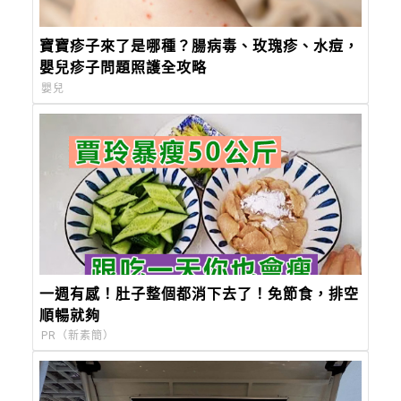
寶寶疹子來了是哪種？腸病毒、玫瑰疹、水痘，
嬰兒疹子問題照護全攻略
嬰兒
一週有感！肚子整個都消下去了！免節食，排空
順暢就夠
PR（新素簡）