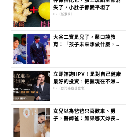
檸檬搭配它，臉上斑點全部消
失了，小肚子都變平坦了
PR（新素簡）
大谷二寶是兒子，鬆口談教
育：「孩子未來想做什麼，應
該由他們自己決定。」
立即諮詢HPV！是對自己健康
最好的投資，把握現在不嫌
晚！
PR（台灣癌症基金會）
女兒以為爸爸只喜歡車、房
子，醫師爸：如果哪天妳長大
了，也想知道爸爸到底喜歡什
麼？爸爸的答案會是：