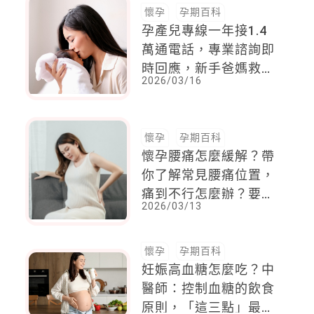
懷孕
孕期百科
孕產兒專線一年接1.4
萬通電話，專業諮詢即
時回應，新手爸媽救
2026/03/16
星！
懷孕
孕期百科
懷孕腰痛怎麼緩解？帶
你了解常見腰痛位置，
痛到不行怎麼辦？要看
2026/03/13
醫生嗎？
懷孕
孕期百科
妊娠高血糖怎麼吃？中
醫師：控制血糖的飲食
原則，「這三點」最重