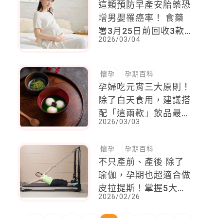
這類預防早產安胎藥恐
增男嬰罹癌率！ 食藥
署3月25日前回收3款
2026/03/04
藥物
懷孕
孕期百科
孕婦吃元宵三大原則！
除了白天食用，建議搭
配「這兩款」飲品最適
2026/03/03
當，同場加碼DIY消積
茶飲，這麼做
懷孕
孕期百科
不只產前、產後 除了
瑜伽，孕期也超適合做
皮拉提斯！掌握5大要
2026/02/26
點，兼具鍛鍊與安全