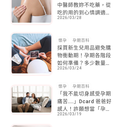
中醫師教妳不吃藥，從
吃的用的到心情調適，
2026/03/28
提供溫和調養4大對策
懷孕
孕期百科
採買新生兒用品避免購
物衝動期！孕期各階段
如何準備？多少數量？
2026/03/24
護理長幫你整理清單
懷孕
孕期百科
「我不能切身感受孕期
痛苦....」Dcard 爸爸好
感人！許願想當「孕期
2026/03/19
超人」！引來神隊友爸
爸們紛紛獻策