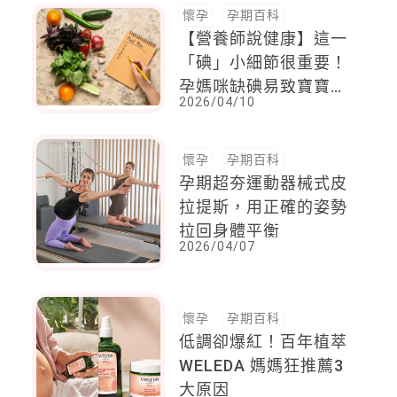
懷孕
孕期百科
【營養師說健康】這一
「碘」小細節很重要！
孕媽咪缺碘易致寶寶生
2026/04/10
長遲緩，兒童注意力缺
陷風險高
懷孕
孕期百科
孕期超夯運動器械式皮
拉提斯，用正確的姿勢
拉回身體平衡
2026/04/07
懷孕
孕期百科
低調卻爆紅！百年植萃
WELEDA 媽媽狂推薦3
大原因