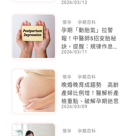
2026/03/12
要，穩定血糖又顧寶寶
營養
懷孕
孕期百科
孕期「動胎氣」拉警
報！中醫師5招安胎秘
訣，提醒：規律作息
2026/03/11
+溫和飲食，讓媽媽安
胎超放心
懷孕
孕期百科
晚婚晚育成趨勢 高齡
產婦比例增！醫解析產
檢重點、破解孕期迷思
2026/03/09
懷孕
孕期百科