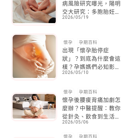
病風險研究曝光，陽明
交大研究：多胞胎妊娠
2026/05/19
是關鍵因素
懷孕
孕期百科
出現「懷孕胎停症
狀」？到底為什麼會這
樣？孕媽媽們必知影響
2026/05/10
母胎的6個風險因子
懷孕
孕期百科
懷孕後腰痠背痛加劇怎
麼辦？中醫提醒：教你
從針灸、飲食到生活習
2026/05/06
慣改善
懷孕
孕期百科