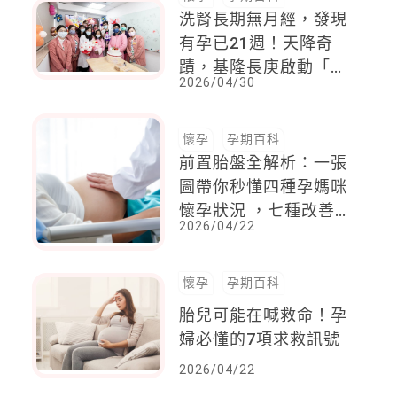
洗腎長期無月經，發現
有孕已21週！天降奇
蹟，基隆長庚啟動「跨
2026/04/30
科護胎」大作戰，順利
助透析媽咪迎接小生命
懷孕
孕期百科
前置胎盤全解析：一張
圖帶你秒懂四種孕媽咪
懷孕狀況 ，七種改善
2026/04/22
方式幫你安心度過孕期
懷孕
孕期百科
胎兒可能在喊救命！孕
婦必懂的7項求救訊號
2026/04/22