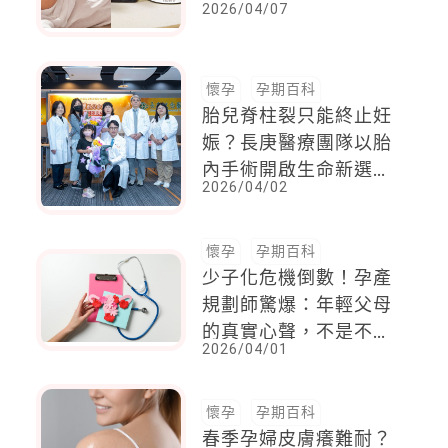
2026/04/07
懷孕
孕期百科
胎兒脊柱裂只能終止妊
娠？長庚醫療團隊以胎
內手術開啟生命新選
2026/04/02
擇，改寫寶寶「非癱即
殘」命運
懷孕
孕期百科
少子化危機倒數！孕產
規劃師驚爆：年輕父母
的真實心聲，不是不想
2026/04/01
生，而是不敢生！
懷孕
孕期百科
春季孕婦皮膚癢難耐？