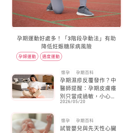
孕期運動好處多！「3階段孕動法」有助
降低妊娠糖尿病風險
孕婦運動
適度運動
懷孕
孕期百科
孕期濕疹反覆發作？中
醫師提醒：孕期皮膚癢
別只當成過敏，小心體
2026/05/20
內濕熱失衡累積
懷孕
孕期百科
試管嬰兒與先天性心臟